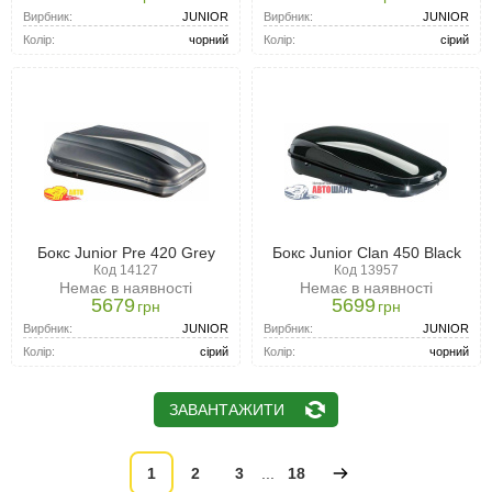
Вирбник:
JUNIOR
Вирбник:
JUNIOR
Колір:
чорний
Колір:
сірий
Бокс Junior Pre 420 Grey
Бокс Junior Clan 450 Black
Код 14127
Код 13957
Немає в наявності
Немає в наявності
5679
5699
грн
грн
Вирбник:
JUNIOR
Вирбник:
JUNIOR
Колір:
сірий
Колір:
чорний
ЗАВАНТАЖИТИ
1
2
3
...
18