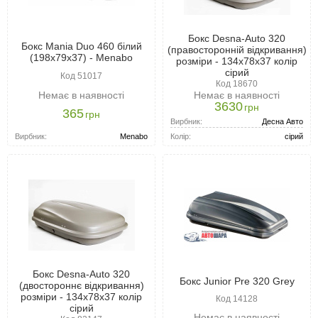
Бокс Desna-Auto 320
Бокс Mania Duo 460 білий
(правосторонній відкривання)
(198x79x37) - Menabo
розміри - 134x78x37 колір
сірий
Код 51017
Код 18670
Немає в наявності
Немає в наявності
3630
грн
365
грн
Вирбник:
Десна Авто
Вирбник:
Menabo
Колір:
сірий
Бокс Desna-Auto 320
Бокс Junior Pre 320 Grey
(двостороннє відкривання)
розміри - 134x78x37 колір
Код 14128
сірий
Немає в наявності