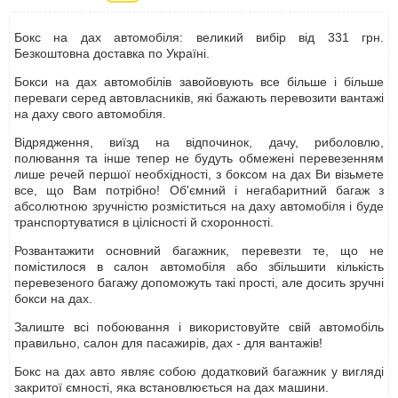
Бокс на дах автомобіля: великий вибір від 331 грн.
Безкоштовна доставка по Україні.
Бокси на дах автомобілів завойовують все більше і більше
переваги серед автовласників, які бажають перевозити вантажі
на даху свого автомобіля.
Відрядження, виїзд на відпочинок, дачу, риболовлю,
полювання та інше тепер не будуть обмежені перевезенням
лише речей першої необхідності, з боксом на дах Ви візьмете
все, що Вам потрібно! Об'ємний і негабаритний багаж з
абсолютною зручністю розміститься на даху автомобіля і буде
транспортуватися в цілісності й схоронності.
Розвантажити основний багажник, перевезти те, що не
помістилося в салон автомобіля або збільшити кількість
перевезеного багажу допоможуть такі прості, але досить зручні
бокси на дах.
Залиште всі побоювання і використовуйте свій автомобіль
правильно, салон для пасажирів, дах - для вантажів!
Бокс на дах авто являє собою додатковий багажник у вигляді
закритої ємності, яка встановлюється на дах машини.