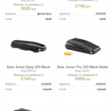
Код 82147
Немає в наявності
3749
грн
3630
грн
Вирбник:
JUNIOR
Вирбник:
Десна Авто
Колір:
сірий
Колір:
сірий
Бокс Junior Easy 320 Black
Бокс Junior Pre 320 Black Matte
Код 59510
Код 10421
Немає в наявності
Немає в наявності
3749
3999
грн
грн
Вирбник:
JUNIOR
Вирбник:
JUNIOR
Колір:
чорний
Колір:
чорний