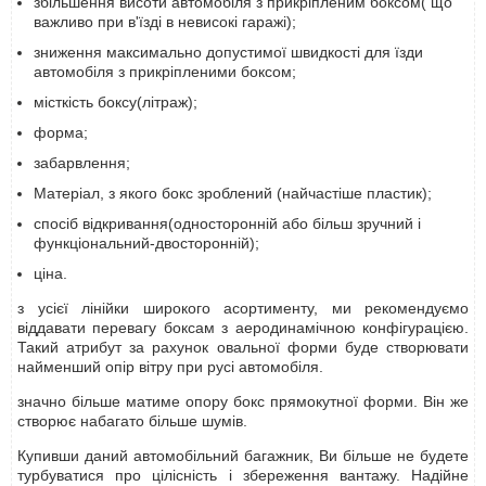
збільшення висоти автомобіля з прикріпленим боксом( що
важливо при в'їзді в невисокі гаражі);
зниження максимально допустимої швидкості для їзди
автомобіля з прикріпленими боксом;
місткість боксу(літраж);
форма;
забарвлення;
Матеріал, з якого бокс зроблений (найчастіше пластик);
спосіб відкривання(односторонній або більш зручний і
функціональний-двосторонній);
ціна.
з усієї лінійки широкого асортименту, ми рекомендуємо
віддавати перевагу боксам з аеродинамічною конфігурацією.
Такий атрибут за рахунок овальної форми буде створювати
найменший опір вітру при русі автомобіля.
значно більше матиме опору бокс прямокутної форми. Він же
створює набагато більше шумів.
Купивши даний автомобільний багажник, Ви більше не будете
турбуватися про цілісність і збереження вантажу. Надійне