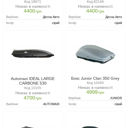
Код 18671
Код 82148
Немає в наявності
Немає в наявності
4400
4400
грн
грн
Вирбник:
Десна Авто
Вирбник:
Десна Авто
Колір:
сірий
Колір:
сірий
Бокс Junior Clan 350 Grey
Automaxi IDEAL LARGE
CARBONE 530
Код 10440
Немає в наявності
Код 10155
4999
грн
Немає в наявності
4700
грн
Вирбник:
JUNIOR
Вирбник:
AUTOMAXI
Колір:
сірий