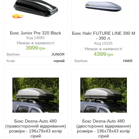
Бокс Junior Pre 320 Black
Бокс Hakr FUTURE LINE 390 M
Код 14085
- 390 л.
Немає в наявності
Код 10165
3999
грн
Немає в наявності
4399
грн
Вирбник:
JUNIOR
Колір:
чорний
Вирбник:
HAKR
Бокс Desna-Auto 480
Бокс Desna-Auto 480
(правосторонній відкривання)
(двостороннє відкривання)
розміри - 196x78x43 колір
розміри - 196x78x43 колір
сірий
сірий