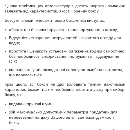
Цінова політика цих автоаксесуарів досить широка і звичайно
залежить від характеристик, якості і бренду боксу.
Безсумнівними плюсами такого багажника виступає:
абсолютна безпека і зручність транспортування вантажу;
Відсутність створення незручностей і закритого огляду для
водія;
простота і швидкість установки багажника водієм самостійно
без необхідності використання інструментів і відвідування
СТО;
впевненість у непошкодженні салону автомобіля вантажем,
що перевозиться.
Крім цього, всі бокси на дах володіють такими важливими
характеристиками, на які необхідно звертати увагу при виборі
боксу, як:
видавані при їзді шуми;
збіг максимально допустимих параметрів придатних для
перевезення на даху Вашого авто і вантажопід'ємності
боксу;