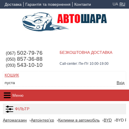
UA
RU
Доставка
Гарантія та повернення
Контакти
502-79-76
БЕЗКОШТОВНА ДОСТАВКА
(067)
857-36-88
(050)
Call-center: Пн-Пт 10.00-19.00
543-10-10
(093)
КОШИК
пуста
Вхід
Меню
ФІЛЬТР
Автомагазин
Автоінтер'єр
Килимки в автомобіль
BYD
BYD F