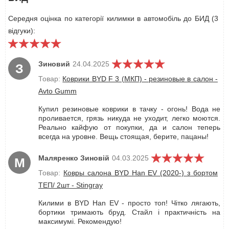
Середня оцінка по категорії килимки в автомобіль до БИД (3
відгуки):
Зиновий
24.04.2025
З
Товар:
Коврики BYD F 3 (МКП) - резиновые в салон -
Avto Gumm
Купил резиновые коврики в тачку - огонь! Вода не
проливается, грязь никуда не уходит, легко моются.
Реально кайфую от покупки, да и салон теперь
всегда на уровне. Вещь стоящая, берите, пацаны!
Маляренко Зиновій
04.03.2025
М
Товар:
Ковры салона BYD Han EV (2020-) з бортом
ТЕП/ 2шт - Stingray
Килими в BYD Han EV - просто топ! Чітко лягають,
бортики тримають бруд. Стайл і практичність на
максимумі. Рекомендую!