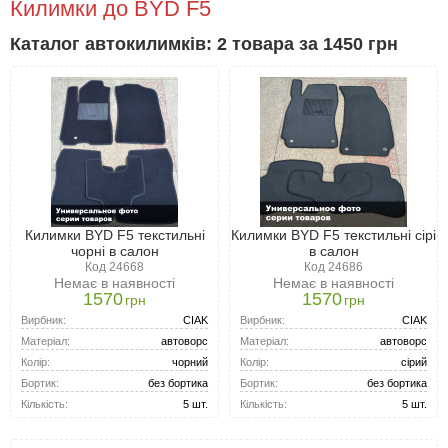
Килимки до BYD F5
Каталог автокилимків: 2 товара за 1450 грн
Килимки BYD F5 текстильні
Килимки BYD F5 текстильні сірі
чорні в салон
в салон
Код 24668
Код 24686
Немає в наявності
Немає в наявності
1570
1570
грн
грн
Вирбник:
CIAK
Вирбник:
CIAK
Матеріал:
автоворс
Матеріал:
автоворс
Колір:
чорний
Колір:
сірий
Бортик:
без бортика
Бортик:
без бортика
Кількість:
5 шт.
Кількість:
5 шт.