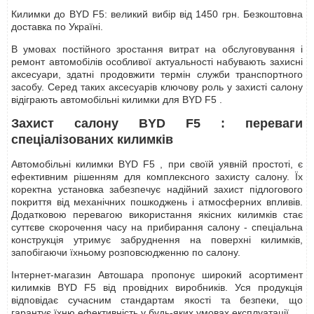
Килимки до BYD F5: великий вибір від 1450 грн. Безкоштовна
доставка по Україні.
В умовах постійного зростання витрат на обслуговування і
ремонт автомобілів особливої актуальності набувають захисні
аксесуари, здатні продовжити термін служби транспортного
засобу. Серед таких аксесуарів ключову роль у захисті салону
відіграють автомобільні килимки для BYD F5 .
Захист салону BYD F5 : переваги
спеціалізованих килимків
Автомобільні килимки BYD F5 , при своїй уявній простоті, є
ефективним рішенням для комплексного захисту салону. Їх
коректна установка забезпечує надійний захист підлогового
покриття від механічних пошкоджень і атмосферних впливів.
Додатковою перевагою використання якісних килимків стає
суттєве скорочення часу на прибирання салону - спеціальна
конструкція утримує забруднення на поверхні килимків,
запобігаючи їхньому розповсюдженню по салону.
Інтернет-магазин Автошара пропонує широкий асортимент
килимків BYD F5 від провідних виробників. Уся продукція
відповідає сучасним стандартам якості та безпеки, що
гарантує їхню ефективність у будь-яких умовах експлуатації.