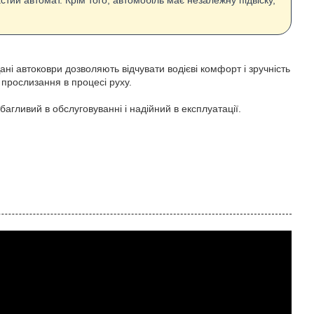
стий автомат. Крім того, автомобіль має незалежну підвіску,
і автоковри дозволяють відчувати водієві комфорт і зручність
прослизання в процесі руху.
агливий в обслуговуванні і надійний в експлуатації.