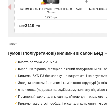
+
Килимки BYD F 3 (МКП) - гумові в салон - Avto
Коврик в баг
Gumm
1770
грн
3119
Разом
грн
Опис:
Гумові (поліуретанові) килимки в салон БИД 
висота бортика 2-2. 5 см.
виробник-Україна, Матеріал-якісний поліуретан-м'які і 
Килимки BYD F3 без запаху, не вицвітають і не псуються 
Завдяки високим бортикам і комірчастої структурі (в клі
є пелюстка (ледарка) на водійському килимку під місце в
Посилений захист для місця під п'ятою для тривалого т
Килимки мають всі необхідні місця для кріплення - люв