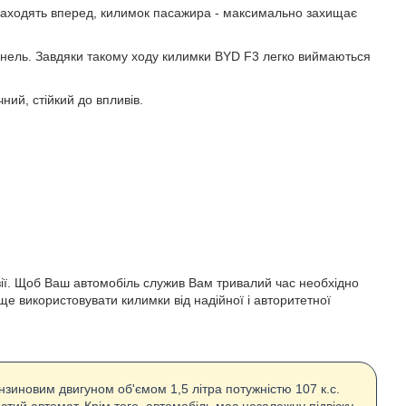
ше заходять вперед, килимок пасажира - максимально захищає
 тунель. Завдяки такому ходу килимки BYD F3 легко виймаються
ний, стійкий до впливів.
розії. Щоб Ваш автомобіль служив Вам тривалий час необхідно
ще використовувати килимки від надійної і авторитетної
зиновим двигуном об'ємом 1,5 літра потужністю 107 к.с.