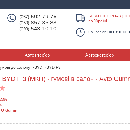
502-79-76
БЕЗКОШТОВНА ДОС
(067)
по Україні
857-36-88
(050)
543-10-10
(093)
Call-center: Пн-Пт 10.00-
Автоінтер'єр
Автоекстер'єр
умові до салону
BYD
BYD F3
 BYD F 3 (МКП) - гумові в салон - Avto Gum
5596
4
TO-Gumm