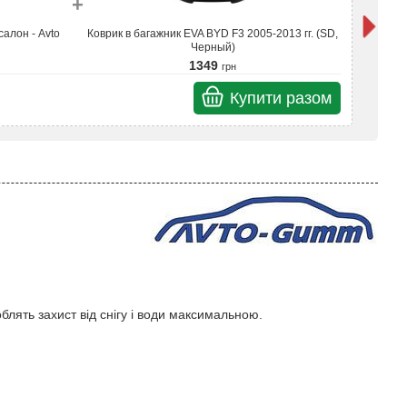
+
салон - Avto
Коврик в багажник EVA BYD F3 2005-2013 гг. (SD,
Кил
Черный)
1349
грн
Купити разом
Разом
облять захист від снігу і води максимальною.