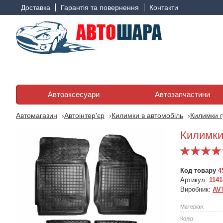
Доставка
Гарантія та повернення
Контакти
Автоаксесуари
Автозапчастини
Автомагазин
Автоінтер'єр
Килимки в автомобіль
Килимки г
Килимки
Код товару
4
Артикул:
1141
Виробник:
AV
Матеріал:
Колір: