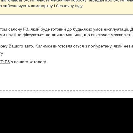
ії включають 5-ступінчасту механічну коробку передач або 6-ступінча
о забезпечують комфортну і безпечну їзду.
 салону F3, який буде готовий до будь-яких умов експлуатації. Дан
лими надійно фіксуються до днища машини, що виключає можливість 
лону Вашого авто. Килимки виготовляються з поліуретану, який невиб
гу
YD F3
з нашого каталогу.