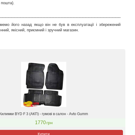
 пошта).
мемо його назад якщо він не був в експлуатації і збережений
ний, якісний, приємний і зручний магазин.
Килимки BYD F 3 (АКП) - гумові в салон - Avto Gumm
1770
грн
Купити