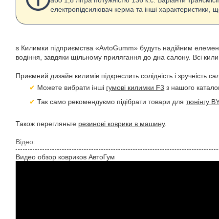
або 1,8 літра потужністю 136 к.с. Варіанти трансміс
електропідсилювач керма та інші характеристики, щ
s Килимки підприємства «AvtoGumm» будуть надійним елементом
водіння, завдяки щільному прилягання до дна салону. Всі ки
Приємний дизайн килимів підкреслить солідність і зручність са
Можете вибрати інші
гумові килимки F3
з нашого катало
Так само рекомендуємо підібрати товари для
тюнінгу B
Також перегляньте
резинові коврики в машину
.
Відео:
Видео обзор ковриков АвтоГум