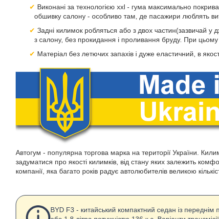
Виконані за технологією xxl - гума максимально покрива
обшивку салону - особливо там, де пасажири люблять вит
Задні килимок робляться або з двох частин(зазвичай у д
з салону, без прокидання і проливання бруду. При цьом
Матеріал без летючих запахів і дуже еластичний, в якост
Автогум - популярна торгова марка на території України. Килим
задуматися про якості килимків, від стану яких залежить комф
компанії, яка багато років радує автолюбителів великою кількі
BYD F3 - китайський компактний седан із переднім 