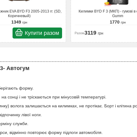
ажник EVA BYD F3 2005-2013 гг. (SD,
Килимки BYD F 3 (МКП) - гумові в 
Коричневый)
Gumm
1349
1770
грн
грн
3119
Купити разом
Разом
грн
F3- Автогум
зберігають форму.
на сонці і не тріскаються при мінусовій температурі.
тинку) волога залишається на килимках, не протікає. Борт і клітина р
ідпочинку лівої ноги.
ерміну служби.
ерси, відмінно повторює форму підлоги автомобіля.