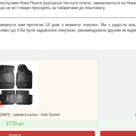
послугами Нова Пошта (кур'єрські послуги платні, замовляються на Нова
що не всі товари проходять за габаритами до поштомату.
вернути нам протягом 14 днів з моменту покупки. Ми з радістю візь
иво що б Ви були задоволені покупкою, рекомендували друзям як відмін
(МКП) - гумові в салон - Avto Gumm
1770
грн
Купити