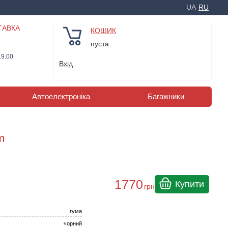
UA
RU
ТАВКА
КОШИК
пуста
19.00
Вхід
Автоелектроніка
Багажники
m
1770
Купити
грн
гума
чорний