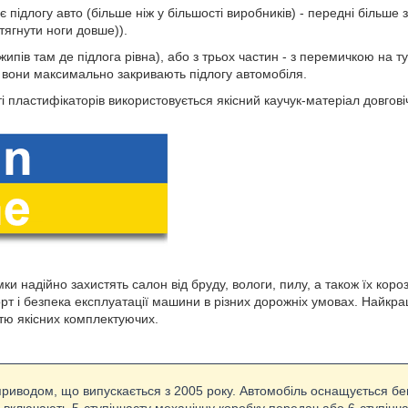
є підлогу авто (більше ніж у більшості виробників) - передні біль
ягнути ноги довше)).
жипів там де підлога рівна), або з трьох частин - з перемичкою на
у вони максимально закривають підлогу автомобіля.
і пластифікаторів використовується якісний каучук-матеріал довговіч
ки надійно захистять салон від бруду, вологи, пилу, а також їх ко
орт і безпека експлуатації машини в різних дорожніх умовах. Найкра
стю якісних комплектуючих.
приводом, що випускається з 2005 року. Автомобіль оснащується бен