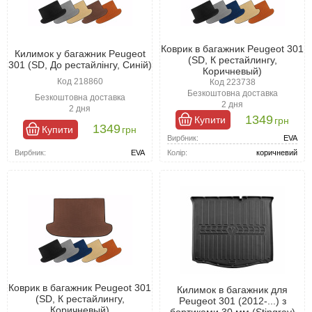
Коврик в багажник Peugeot 301
Килимок у багажник Peugeot
(SD, К рестайлингу,
301 (SD, До рестайлінгу, Синій)
Коричневый)
Код 218860
Код 223738
Безкоштовна доставка
Безкоштовна доставка
2 дня
2 дня
1349
Купити
грн
1349
Купити
грн
Вирбник:
EVA
Вирбник:
EVA
Колір:
коричневий
Коврик в багажник Peugeot 301
Килимок в багажник для
(SD, К рестайлингу,
Peugeot 301 (2012-...) з
Коричневый)