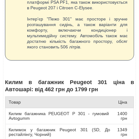
платформі PSA PF1, яка також використовується
в Peugeot 207 і Citroen C-Elysee.
Інтер'єр "Пежо 301" має просторе і зручне
розташування сидінь, а також варіанти для
комфорту, включаючи кондиціонер і
мультимедійну систему. Автомобіль також має
достатню кількість багажного простору, обсяг
якого становить 506 літрів.
Килим в багажник Peugeot 301 ціна в
Автошарі: від 462 грн до 1799 грн
Товар
Ціна
Килим багажника PEUGEOT P 301 - гумовий
1400
Avtogumm
грн
Килимок у багажник Peugeot 301 (SD, До
1349
рестайлінгу, Чорний)
грн