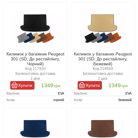
Килимок у багажник Peugeot
Килимок у багажник Peugeot
301 (SD, До рестайлінгу,
301 (SD, До рестайлінгу,
Чорний)
Бежевий)
Код 217920
Код 218569
Безкоштовна доставка
Безкоштовна доставка
2 дня
2 дня
1349
1349
Купити
Купити
грн
грн
Вирбник:
EVA
Вирбник:
EVA
Колір:
чорний
Колір:
бежевий