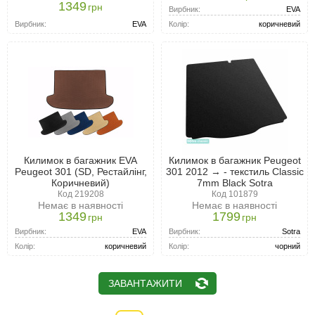
1349
грн
Вирбник:
EVA
Вирбник:
EVA
Колір:
коричневий
Килимок в багажник EVA
Килимок в багажник Peugeot
Peugeot 301 (SD, Рестайлінг,
301 2012 → - текстиль Classic
Коричневий)
7mm Black Sotra
Код 219208
Код 101879
Немає в наявності
Немає в наявності
1349
1799
грн
грн
Вирбник:
EVA
Вирбник:
Sotra
Колір:
коричневий
Колір:
чорний
ЗАВАНТАЖИТИ