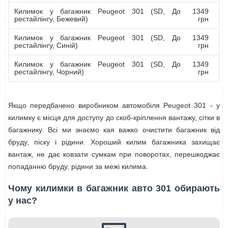
Килимок у багажник Peugeot 301 (SD, До
1349
рестайлінгу, Бежевий)
грн
Килимок у багажник Peugeot 301 (SD, До
1349
рестайлінгу, Синій)
грн
Килимок у багажник Peugeot 301 (SD, До
1349
рестайлінгу, Чорний)
грн
Якщо передбачено виробником автомобіля Peugeot 301 - у
килимку є місця для доступу до скоб-кріплення вантажу, сітки в
багажнику. Всі ми знаємо кая важко очистити багажник від
бруду, піску і рідини. Хороший килим багажника захищає
вантаж, не дає ковзати сумкам при поворотах, перешкоджає
попаданню бруду, рідини за межі килима.
Чому килимки в багажник авто 301 обирають
у нас?