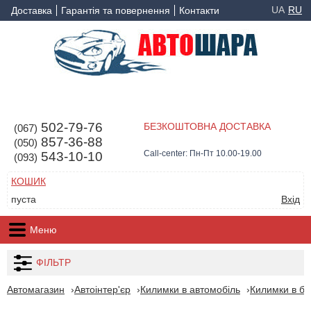
UA
RU
Доставка
Гарантія та повернення
Контакти
502-79-76
БЕЗКОШТОВНА ДОСТАВКА
(067)
857-36-88
(050)
Call-center: Пн-Пт 10.00-19.00
543-10-10
(093)
КОШИК
пуста
Вхід
Меню
ФІЛЬТР
Автомагазин
Автоінтер'єр
Килимки в автомобіль
Килимки в ба