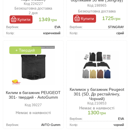
бортиками 30 мм (Stingray)
Код 224227
Код 198965
Безкоштовна доставка
Безкоштовна доставка
2 дня
1725
Купити
грн
1349
Купити
грн
Вирбник:
STINGRAY
Вирбник:
EVA
Колір:
сірий
Колір:
коричневий
+ Твердий
Килимок у багажник Peugeot
Килим в багажник PEUGEOT
301 (SD, До рестайлінгу,
301- твердий - AvtoGumm
Чорний)
Код 210853
Код 39227
Немає в наявності
1300
Немає в наявності
грн
Вирбник:
EVA
Вирбник:
AVTO-Gumm
Колір:
чорний