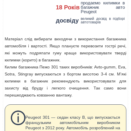
продаемо килимки в
18 Років
багажник авто
Peugeot
великий досвід в підборі
досвіду
автотоварів
Матеріал слід вибирати виходячи з використання багажника
автомобіля і вартості. Якщо плануєте перевозити гострі речі,
які можуть подряпати гуму краще використовувати тверді
килимки (корито) в багажник.
Килим багажника Пежо 301 таких виробників: Avto-gumm, Eva,
Sotra, Stingray випускаються з бортом висотою 3-4 см. М'які
килимки в багажник рекомендують використовувати для
захисту від бруду і легкого очищення. Так само вони
перешкоджають ковзанню вантажу.
Peugeot 301 — седан класу B, що випускається
французьким автомобільним виробником
Peugeot з 2012 року. Автомобіль розроблений на