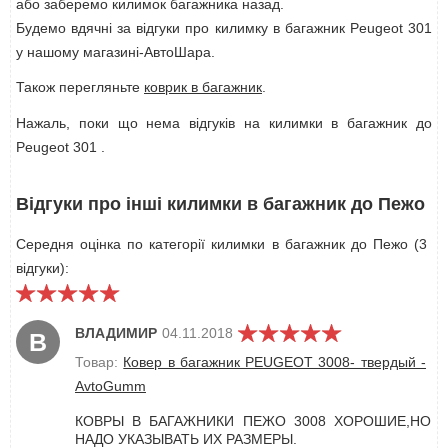
або заберемо килимок багажника назад.
Будемо вдячні за відгуки про килимку в багажник Peugeot 301
у нашому магазині-АвтоШара.
Також перегляньте
коврик в багажник
.
Нажаль, поки що нема відгуків на килимки в багажник до
Peugeot 301 .
Відгуки про інші килимки в багажник до Пежо
Середня оцінка по категорії килимки в багажник до Пежо (3
відгуки):
ВЛАДИМИР
04.11.2018
В
Товар:
Ковер в багажник PEUGEOT 3008- твердый -
AvtoGumm
КОВРЫ В БАГАЖНИКИ ПЕЖО 3008 ХОРОШИЕ,НО
НАДО УКАЗЫВАТЬ ИХ РАЗМЕРЫ.