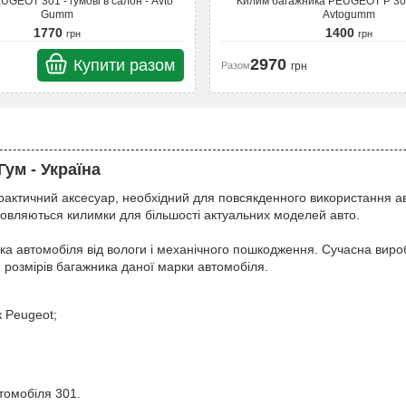
UGEOT 301 - гумові в салон - Avto
Килим багажника PEUGEOT P 301
Gumm
Avtogumm
1770
1400
грн
грн
2970
Купити разом
Разом
грн
ум - Україна
рактичний аксесуар, необхідний для повсякденного використання а
товляються килимки для більшості актуальних моделей авто.
а автомобіля від вологи і механічного пошкодження. Сучасна виро
м розмірів багажника даної марки автомобіля.
к Peugeot;
томобіля 301.