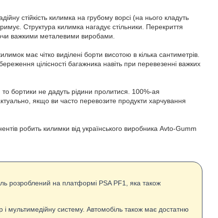
дійну стійкість килимка на грубому ворсі (на нього кладуть
 утримує. Структура килимка нагадує стільники. Перекриття
чуючи важкими металевими виробами.
имок має чітко виділені борти висотою в кілька сантиметрів.
збереження цілісності багажника навіть при перевезенні важких
, то бортики не дадуть рідини пролитися. 100%-ая
актуально, якщо ви часто перевозите продукти харчування
онентів робить килимки від українського виробника Avto-Gumm
іль розроблений на платформі PSA PF1, яка також
р і мультимедійну систему. Автомобіль також має достатню