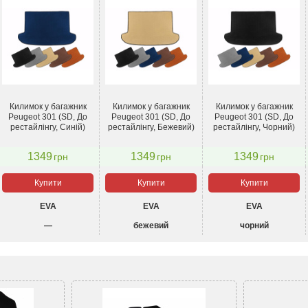
Килимок у багажник
Килимок у багажник
Килимок у багажник
Peugeot 301 (SD, До
Peugeot 301 (SD, До
Peugeot 301 (SD, До
рестайлінгу, Синій)
рестайлінгу, Бежевий)
рестайлінгу, Чорний)
1349
1349
1349
грн
грн
грн
Купити
Купити
Купити
EVA
EVA
EVA
—
бежевий
чорний