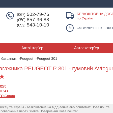
502-79-76
БЕЗКОШТОВНА ДОС
(067)
по Україні
857-36-88
(050)
543-10-10
(093)
Call-center: Пн-Пт 10.00-
Автоінтер'єр
Автоекстер'єр
 багажник
Peugeot
Peugeot 301
агажника PEUGEOT P 301 - гумовий Avtog
3270
11343
TO-Gumm
Києву та Україні - безкоштовна на відділення або поштомат Нова пошта.
повернення через "Легке Повернення Нова пошта".