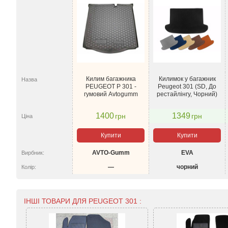
Килим багажника
Килимок у багажник
Назва
PEUGEOT P 301 -
Peugeot 301 (SD, До
гумовий Avtogumm
рестайлінгу, Чорний)
1400
1349
грн
грн
Ціна
Купити
Купити
AVTO-Gumm
EVA
Вирбник:
—
чорний
Колір:
ІНШІ ТОВАРИ ДЛЯ PEUGEOT 301 :