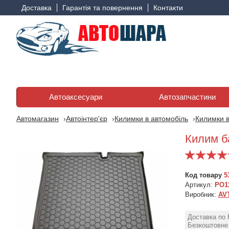
Доставка
Гарантія та повернення
Контакти
Автоаксесуари
Автозапчастини
Автомагазин
Автоінтер'єр
Килимки в автомобіль
Килимки в
Килим б
Код товару
5
Артикул:
PO1
Виробник:
AV
Доставка по 
Безкоштовне 