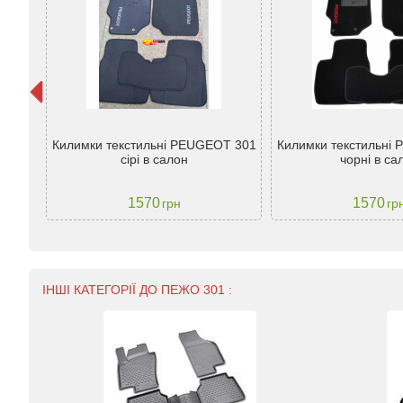
ришки
Килимки текстильні PEUGEOT 301
Килимки текстильні
сірі в салон
чорні в са
1570
1570
грн
гр
ІНШІ КАТЕГОРІЇ ДО ПЕЖО 301 :