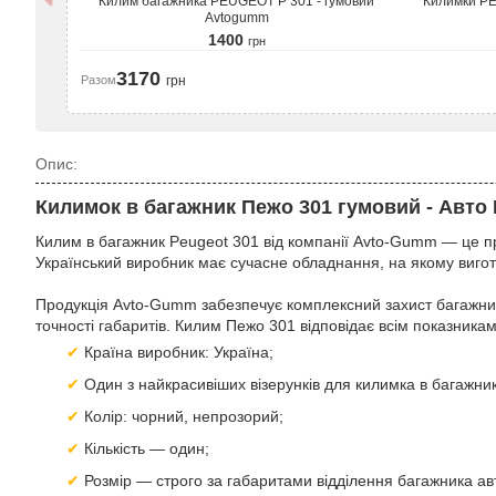
Килим багажника PEUGEOT P 301 - гумовий
Килимки PE
Avtogumm
1400
грн
3170
Разом
грн
Опис:
Килимок в багажник Пежо 301 гумовий - Авто Г
Килим в багажник Peugeot 301 від компанії Avto-Gumm — це п
Український виробник має сучасне обладнання, на якому виго
Продукція Avto-Gumm забезпечує комплексний захист багажник
точності габаритів. Килим Пежо 301 відповідає всім показника
Країна виробник: Україна;
Один з найкрасивіших візерунків для килимка в багажни
Колір: чорний, непрозорий;
Кількість — один;
Розмір — строго за габаритами відділення багажника ав