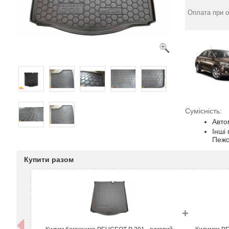
Оплата при о
Сумісність:
Авто
Інші
Пежо
Купити разом
+