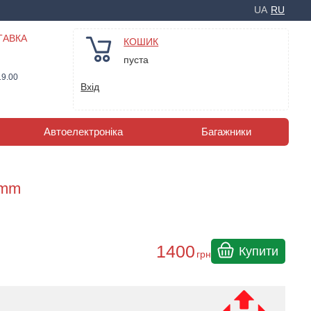
UA
RU
ТАВКА
КОШИК
пуста
19.00
Вхід
Автоелектроніка
Багажники
umm
1400
Купити
грн