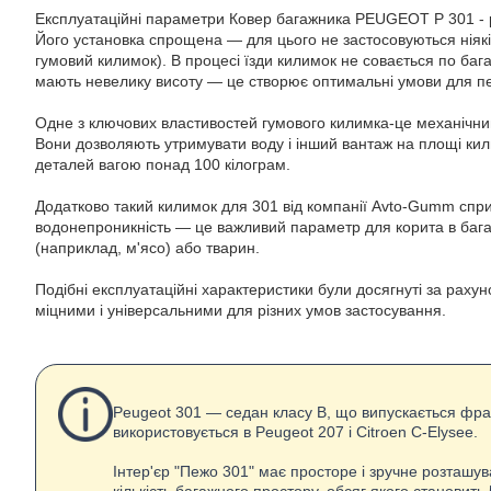
Експлуатаційні параметри Ковер багажника PEUGEOT P 301 -
Його установка спрощена — для цього не застосовуються ніякі к
гумовий килимок). В процесі їзди килимок не совається по багаж
мають невелику висоту — це створює оптимальні умови для пе
Одне з ключових властивостей гумового килимка-це механічний
Вони дозволяють утримувати воду і інший вантаж на площі кили
деталей вагою понад 100 кілограм.
Додатково такий килимок для 301 від компанії Avto-Gumm спри
водонепроникність — це важливий параметр для корита в багаж
(наприклад, м'ясо) або тварин.
Подібні експлуатаційні характеристики були досягнуті за раху
міцними і універсальними для різних умов застосування.
Peugeot 301 — седан класу B, що випускається фра
використовується в Peugeot 207 і Citroen C-Elysee.
Інтер'єр "Пежо 301" має просторе і зручне розташу