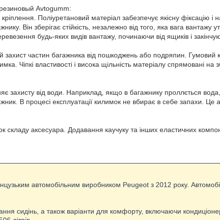
 резиновый Avtogumm:
ріплення. Поліуретановий матеріал забезпечує якісну фіксацію і на
нику. Він зберігає стійкість, незалежно від того, яка вага вантажу
ревезення будь-яких видів вантажу, починаючи від ящиків і закін
 захист частин багажника від пошкоджень або подряпин. Гумовий кил
мка. Чіпкі властивості і висока щільність матеріалу спрямовані на 
яє захисту від води. Наприклад, якщо в багажнику проллється вода
ник. В процесі експлуатації килимок не вбирає в себе запахи. Це 
нок складу аксесуара. Додавання каучуку та інших еластичних комп
нцузьким автомобільним виробником Peugeot з 2012 року. Автомоб
вання сидінь, а також варіанти для комфорту, включаючи кондиціоне