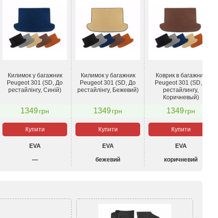
Килимок у багажник
Килимок у багажник
Коврик в багажник
Peugeot 301 (SD, До
Peugeot 301 (SD, До
Peugeot 301 (SD, К
рестайлінгу, Синій)
рестайлінгу, Бежевий)
рестайлингу,
Коричневый)
1349
1349
1349
грн
грн
грн
Купити
Купити
Купити
EVA
EVA
EVA
—
бежевий
коричневий