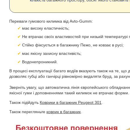
кількість багажного простору, обсяг якого становить 5
Переваги гумового килимка від Avto-Gumm:
має високу еластичність;
Не втрачає своїх властивостей при низькій температурі 
Стійко фіксується в багажнику Пежо, не ковзає в русі;
має якісну захисну властивість;
Водонепроникний.
В процесі експлуатації багато водіїв вказують також на те, щ
дозволяє губці або ганчірці рівномірно видаляти бруд, за раху
Зверніть увагу, що автоматична лінія європейського обладнан
якісної гуми і доповненнями такий килимок не втрачає форми. 
Також підійдуть
Коврики в багажник Peugeot 301
.
Також перегляньте
коврик в багажник
.