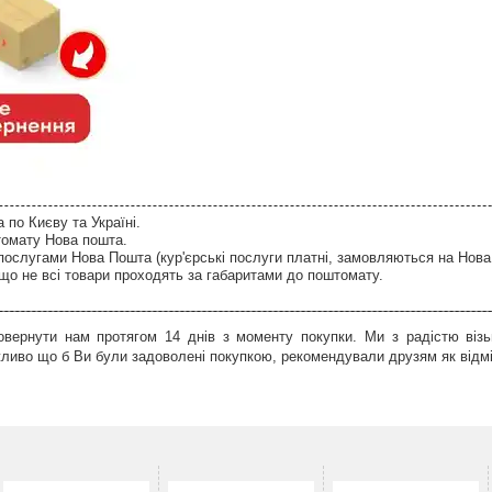
по Києву та Україні.
томату Нова пошта.
послугами Нова Пошта (кур'єрські послуги платні, замовляються на Нова
що не всі товари проходять за габаритами до поштомату.
вернути нам протягом 14 днів з моменту покупки. Ми з радістю візь
иво що б Ви були задоволені покупкою, рекомендували друзям як відмін