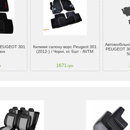
Автомобільні
 PEUGEOT 301
Килими салону ворс Peugeot 301
PEUGEOT 301
лон
(2012-) / Чорні, кт. 5шт - AVTM
S
1671
н
грн