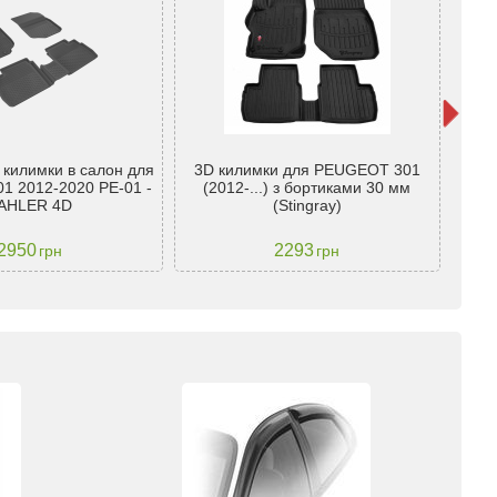
 килимки в салон для
3D килимки для PEUGEOT 301
Ки
 2012-2020 PE-01 -
(2012-...) з бортиками 30 мм
Pe
AHLER 4D
(Stingray)
2950
2293
грн
грн