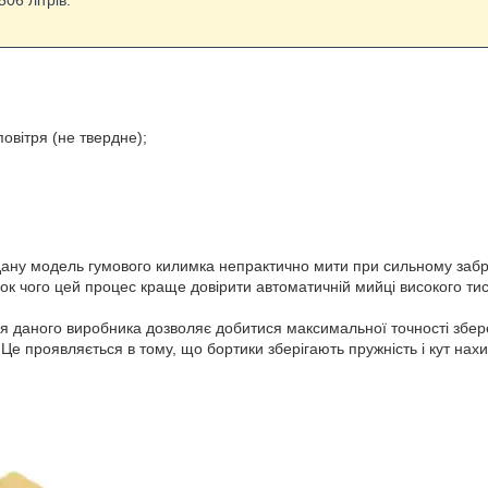
06 літрів.
повітря (не твердне);
о дану модель гумового килимка непрактично мити при сильному забр
нок чого цей процес краще довірити автоматичній мийці високого тис
ня даного виробника дозволяє добитися максимальної точності збере
Це проявляється в тому, що бортики зберігають пружність і кут нах