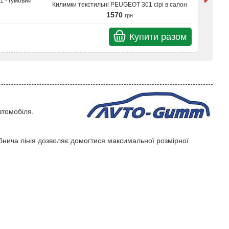
 - гумовий
Ки
Килимки текстильні PEUGEOT 301 сірі в салон
1570
грн
Купити разом
Разом
втомобіля.
бнича лінія дозволяє домогтися максимальної розмірної