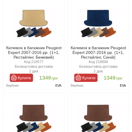
Килимок в багажник Peugeot
Килимок в багажник Peugeot
Expert 2007-2016 рр. (1+1,
Expert 2007-2016 рр. (1+1,
Рестайлінг, Бежевий)
Рестайлінг, Синій)
Код 218577
Код 218868
Безкоштовна доставка
Безкоштовна доставка
2 дня
2 дня
1349
1349
Купити
Купити
грн
грн
Вирбник:
EVA
Вирбник:
EVA