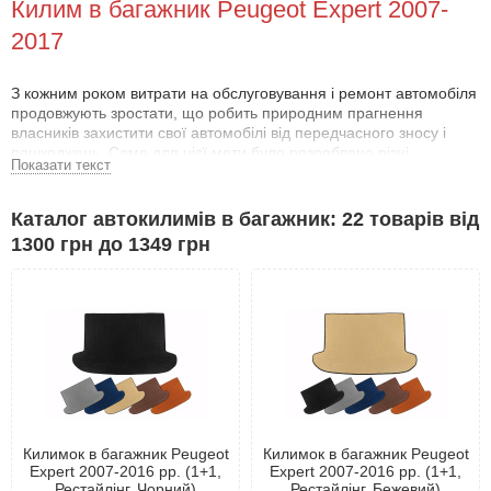
Килим в багажник Peugeot Expert 2007-
2017
З кожним роком витрати на обслуговування і ремонт автомобіля
продовжують зростати, що робить природним прагнення
власників захистити свої автомобілі від передчасного зносу і
пошкоджень. Саме для цієї мети було розроблено різні
Показати текст
додаткові аксесуари.
Саме для цієї мети було розроблено різні додаткові аксесуари.
Каталог автокилимів в багажник: 22 товарів від
Переваги килимка в багажник Пежо Эксперт
1300 грн до 1349 грн
2007-2017
Іноді кожному водієві доводиться перевозити різні вантажі та
інструменти. Для того щоб це не призводило до пошкоджень
автомобіля, варто купити килимок в багажник Пежо Эксперт
2007-2017 .
Вантаж, що транспортується, може залишити подряпини,
відколи й навіть тріщини на поверхні підлоги. До того ж, сипучі
або рідкі будівельні та паливно-мастильні матеріали можуть
Килимок в багажник Peugeot
Килимок в багажник Peugeot
пошкодити оббивку і навіть спричинити іржу. Використовуючи
Expert 2007-2016 рр. (1+1,
Expert 2007-2016 рр. (1+1,
правильно обраний килимок для багажника Пежо Эксперт 2007-
Рестайлінг, Чорний)
Рестайлінг, Бежевий)