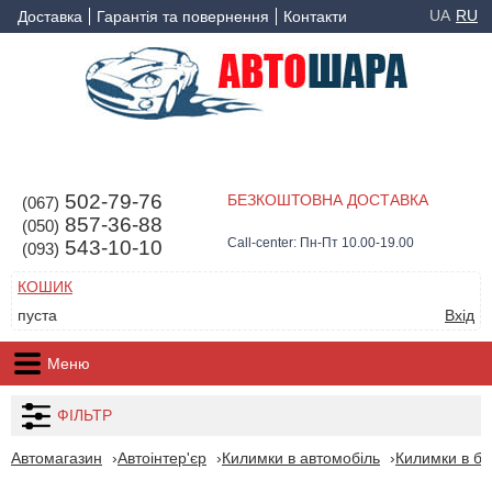
UA
RU
Доставка
Гарантія та повернення
Контакти
502-79-76
БЕЗКОШТОВНА ДОСТАВКА
(067)
857-36-88
(050)
Call-center: Пн-Пт 10.00-19.00
543-10-10
(093)
КОШИК
пуста
Вхід
Меню
ФІЛЬТР
Автомагазин
Автоінтер'єр
Килимки в автомобіль
Килимки в ба