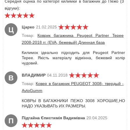
Середня оцінка по категорії килимки в багажник до Пежо (3
відгуки):
Царко
21.02.2025
Ц
Товар:
Коврик багажника Peugeot Partner Tepee
2008-2018 гг. (EVA, бежевый) Длинная база
Килимок ідеально підходить для Peugeot Partner
Tepee. Якість матеріалу відмінна, бежевий колір
чудовий.
ВЛАДИМИР
04.11.2018
В
Товар:
Ковер в багажник PEUGEOT 3008- твердый -
AvtoGumm
КОВРЫ В БАГАЖНИКИ ПЕЖО 3008 ХОРОШИЕ,НО
НАДО УКАЗЫВАТЬ ИХ РАЗМЕРЫ.
Підгайна Єпистимія Вадимівна
20.04.2025
П