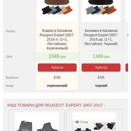
Коврик в багажник
Килимок в багажник
К
Назва
Peugeot Expert 2007-
Peugeot Expert 2007-
Pe
2016 гг. (1+1,
2016 рр. (1+1,
Рестайлинг,
Рестайлінг, Чорний)
Коричневый)
1349
1349
грн
грн
Ціна
Купити
Купити
EVA
EVA
Вирбник:
коричневий
чорний
Колір:
ІНШІ ТОВАРИ ДЛЯ PEUGEOT EXPERT 2007-2017 :