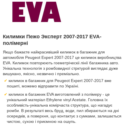
Килимки Пежо Эксперт 2007-2017 EVA-
полімерні
Якщо бажаєте найкрасивіший килимок в багажник для
автомобіля Peugeot Expert 2007-2017 це килимок виробництва
EVA. Килимок повторюють гоеметріческіі лінії багажника авто.
Унікальна технологія з ромбовидної стрктурой виглядає дуже
вишукано, якісно, незвично і преміально.
килимок в багажник для Peugeot Expert 2007-2017 вже
пошиті, можемо відправити по Україні.
килимок в багажник EVA виготовлений з полімеру - це
унікальний матеріал Ethylene vinyl Acetate. Головна їх
особливість-унікальна комірчаста структура, що нагадує
ромби. В результаті весь бруд, води, пил збираються на дні
осередків, а поверхня, що контактує з сумками, залишається
чистою, сухою і приємною на ошупь.