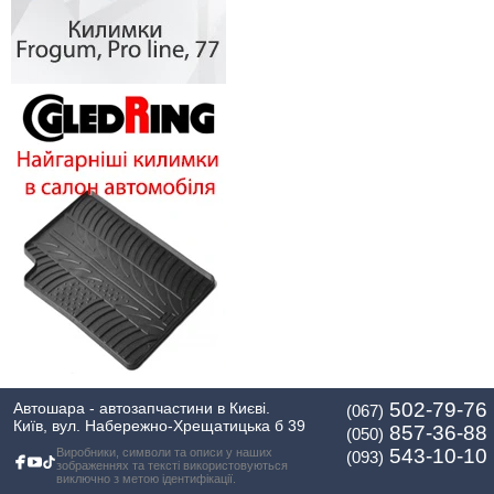
502-79-76
Автошара - автозапчастини в Києві.
(067)
Київ, вул. Набережно-Хрещатицька б 39
857-36-88
(050)
543-10-10
Виробники, символи та описи у наших
(093)
зображеннях та тексті використовуються
виключно з метою ідентифікації.