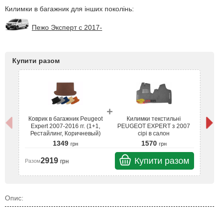
Килимки в багажник для інших поколінь:
Пежо Эксперт с 2017-
Купити разом
+
Коврик в багажник Peugeot
Килимки текстильні
К
Expert 2007-2016 гг. (1+1,
PEUGEOT EXPERT з 2007
Рестайлинг, Коричневый)
сірі в салон
1349
1570
грн
грн
Купити разом
2919
грн
Разом
Ра
Опис: