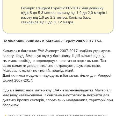
Розміри: Peugeot Expert 2007-2017 мав довжину
від 4,8 до 5,3 метра, ширину від 1,9 до 2,0 метрів і
висоту від 1,9 до 2,2 метра. Колісна база
становила від 3 до 3, 12 метра.
Полімерний килимок в багажник Expert 2007-2017 EVA
Килимок в багажник EVA Эксперт 2007-2017 надійно утримують
вологу, бруд. Зменшує шум у багажнику. Щоб вилити рідину,
килимок необхідно перевернути практично вертикально. Так
само килимки дпоолнительно покращують шумоізоляцію.
Матеріал екологічно чистий, нешкідливий.
Дані килимки модельні-підходять в багажник тільки для Peugeot
Expert 2007-2017.
Одна з інших назв матеріалу EVA - етиленвінілацетат. Матеріал
має іншу назву-севілен. З севілена виготовляють покриття для
дитячих ігрових секторів, спортивних майданчиків, територій при
басейнах.