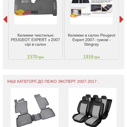
eot
Килимки текстильні
Килимки в салон Peugeot
Гу
н. -
PEUGEOT EXPERT з 2007
Expert 2007- гумові -
Pe
сірі в салон
Stingray
ко
1570
1916
грн
грн
ІНШІ КАТЕГОРІЇ ДО ПЕЖО ЭКСПЕРТ 2007-2017 :