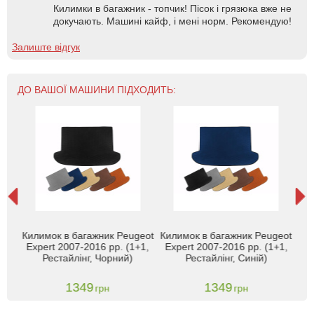
Килимки в багажник - топчик! Пісок і грязюка вже не
докучають. Машині кайф, і мені норм. Рекомендую!
Залиште відгук
ДО ВАШОЇ МАШИНИ ПІДХОДИТЬ:
eot
Килимок в багажник Peugeot
Килимок в багажник Peugeot
Кил
1,
Expert 2007-2016 рр. (1+1,
Expert 2007-2016 рр. (1+1,
Ex
й)
Рестайлінг, Чорний)
Рестайлінг, Синій)
1349
1349
грн
грн