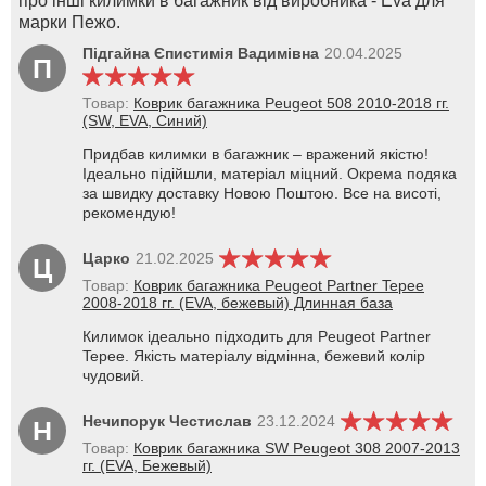
про інші килимки в багажник від виробника - Eva для
марки Пежо.
Підгайна Єпистимія Вадимівна
20.04.2025
П
Товар:
Коврик багажника Peugeot 508 2010-2018 гг.
(SW, EVA, Синий)
Придбав килимки в багажник – вражений якістю!
Ідеально підійшли, матеріал міцний. Окрема подяка
за швидку доставку Новою Поштою. Все на висоті,
рекомендую!
Царко
21.02.2025
Ц
Товар:
Коврик багажника Peugeot Partner Tepee
2008-2018 гг. (EVA, бежевый) Длинная база
Килимок ідеально підходить для Peugeot Partner
Tepee. Якість матеріалу відмінна, бежевий колір
чудовий.
Нечипорук Честислав
23.12.2024
Н
Товар:
Коврик багажника SW Peugeot 308 2007-2013
гг. (EVA, Бежевый)