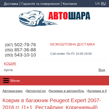
UA
RU
Доставка
Гарантія та повернення
Контакти
502-79-76
БЕЗКОШТОВНА ДОСТАВКА
(067)
857-36-88
(050)
Call-center: Пн-Пт 10.00-19.00
543-10-10
(093)
КОШИК
пуста
Вхід
Меню
Автомагазин
Автоінтер'єр
Килимки в автомобіль
Килимки в ба
Коврик в багажник Peugeot Expert 2007-
2016 гг. (1+1, Рестайлинг, Коричневый)