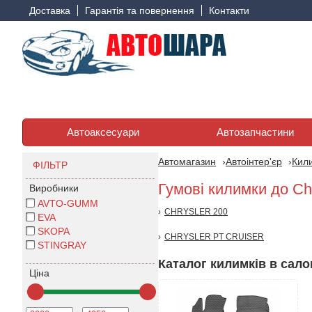
Доставка
Гарантія та повернення
Контакти
Автоаксесуари
Автозапчастини
Автомагазин
Автоінтер'єр
Кили
ФІЛЬТР
Гумові килимки до Ch
Виробники
AVTO-GUMM
CHRYSLER 200
EVA
SKOPA
CHRYSLER PT CRUISER
STINGRAY
Каталог килимків в салон
Ціна