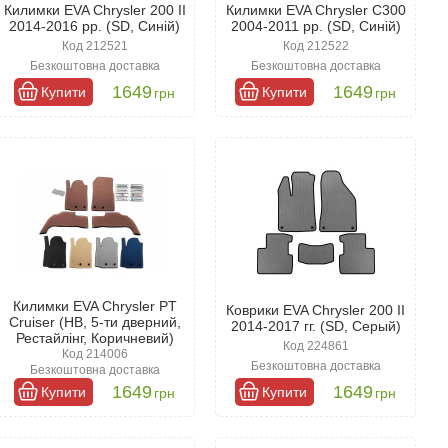
Килимки EVA Chrysler 200 II
Килимки EVA Chrysler C300
2014-2016 рр. (SD, Синій)
2004-2011 рр. (SD, Синій)
Код 212521
Код 212522
Безкоштовна доставка
Безкоштовна доставка
1649
1649
Купити
Купити
грн
грн
Килимки EVA Chrysler PT
Коврики EVA Chrysler 200 II
Cruiser (HB, 5-ти дверний,
2014-2017 гг. (SD, Серый)
Рестайлінг, Коричневий)
Код 224861
Код 214006
Безкоштовна доставка
Безкоштовна доставка
1649
1649
Купити
Купити
грн
грн