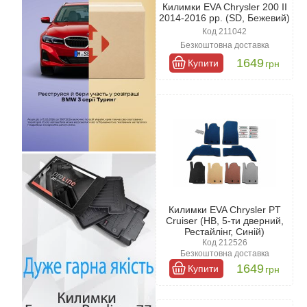
Килимки EVA Chrysler 200 II
2014-2016 рр. (SD, Бежевий)
Код 211042
Безкоштовна доставка
1649
Купити
грн
Килимки EVA Chrysler PT
Cruiser (HB, 5-ти дверний,
Рестайлінг, Синій)
Код 212526
Безкоштовна доставка
1649
Купити
грн