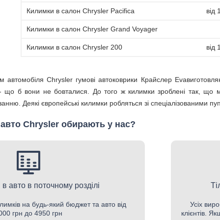
Килимки в салон Chrysler Pacifica
від 
Килимки в салон Chrysler Grand Voyager
Килимки в салон Chrysler 200
від 
 автомобіля Chrysler гумові автоковрики Крайслер Evaвиготовля
 - що б вони не бовталися. До того ж килимки зроблені так, що
нню. Деякі європейські килимки робляться зі спеціалізованими пу
авто Chrysler обирають у нас?
 в авто в поточному розділі
Ті
лимків на будь-який бюджет та авто від
Усіх виро
000 грн до 4950 грн
клієнтів. Я