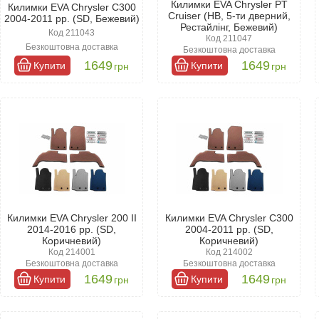
Килимки EVA Chrysler PT
Килимки EVA Chrysler C300
Cruiser (HB, 5-ти дверний,
2004-2011 рр. (SD, Бежевий)
Рестайлінг, Бежевий)
Код 211043
Код 211047
Безкоштовна доставка
Безкоштовна доставка
1649
1649
Купити
Купити
грн
грн
Килимки EVA Chrysler 200 II
Килимки EVA Chrysler C300
2014-2016 рр. (SD,
2004-2011 рр. (SD,
Коричневий)
Коричневий)
Код 214001
Код 214002
Безкоштовна доставка
Безкоштовна доставка
1649
1649
Купити
Купити
грн
грн