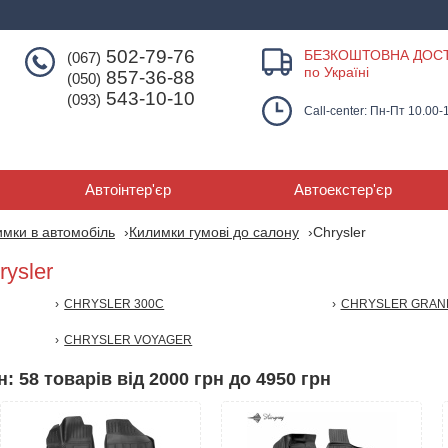
502-79-76
БЕЗКОШТОВНА ДОС
(067)
по Україні
857-36-88
(050)
543-10-10
(093)
Call-center: Пн-Пт 10.00-
Автоінтер'єр
Автоекстер'єр
мки в автомобіль
Килимки гумові до салону
Chrysler
rysler
CHRYSLER 300C
CHRYSLER GRAN
CHRYSLER VOYAGER
: 58 товарів від 2000 грн до 4950 грн