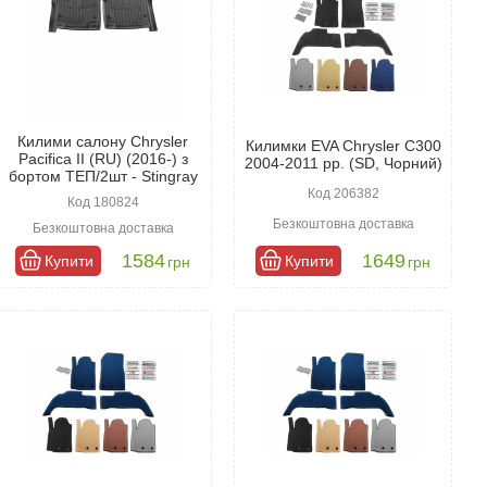
Килими салону Chrysler
Килимки EVA Chrysler C300
Pacifica II (RU) (2016-) з
2004-2011 рр. (SD, Чорний)
бортом ТЕП/2шт - Stingray
Код 206382
Код 180824
Безкоштовна доставка
Безкоштовна доставка
1584
1649
Купити
Купити
грн
грн