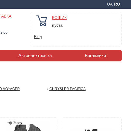
UA
RU
ТАВКА
КОШИК
пуста
19.00
Вхід
Автоелектроніка
Багажники
D VOYAGER
CHRYSLER PACIFICA