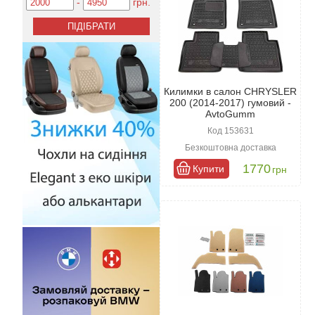
-
грн.
Килимки в салон CHRYSLER
200 (2014-2017) гумовий -
AvtoGumm
Код 153631
Безкоштовна доставка
1770
Купити
грн