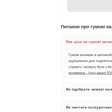
Питання про гумові ки
Яка ціна на гумові кил
Гумові килимки в автомобі
ущільнення для подпяточни
служать і можуть бути з б
полимера - (под заказ) E
Як підібрати зимові ки
Як чистити поліуретано