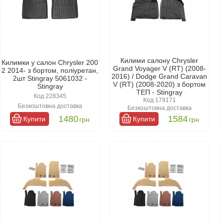
Килими салону Chrysler
Килимки у салон Chrysler 200
Grand Voyager V (RT) (2008-
2 2014- з бортом, поліуретан,
2016) / Dodge Grand Caravan
2шт Stingray 5061032 -
V (RT) (2008-2020) з бортом
Stingray
ТЕП - Stingray
Код 228345
Код 179171
Безкоштовна доставка
Безкоштовна доставка
1480
1584
Купити
Купити
грн
грн