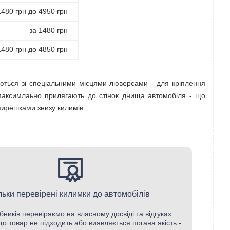
1480 грн до 4950 грн
за 1480 грн
1480 грн до 4850 грн
ються зі спеціальними місцями-люверсами - для кріплення
 максимлаьно прилягають до стінок днища автомобіля - що
пирешками знизу килимів.
льки перевірені килимки до автомобілів
бників перевіряємо на власному досвіді та відгуках
кщо товар не підходить або виявляється погана якість -