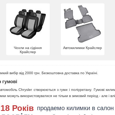
Чохли на сідіння
Автокилимки Крайслер
Крайслер
ликий вибір від 2000 грн. Безкоштовна доставка по Україні.
 гумові
автомобіль Chrysler створюються з гуми і поліуретану. Гумові кили
имки можуть використовуватися не тільки в зимовий період - але і влі
18 Років
продаемо килимки в салон 