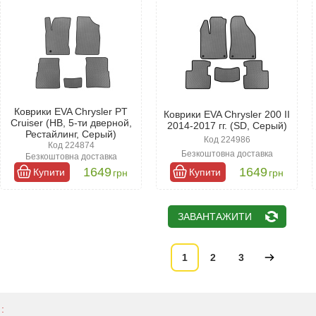
Коврики EVA Chrysler PT
Коврики EVA Chrysler 200 II
Cruiser (HB, 5-ти дверной,
2014-2017 гг. (SD, Серый)
Рестайлинг, Серый)
Код 224986
Код 224874
Безкоштовна доставка
Безкоштовна доставка
1649
1649
Купити
Купити
грн
грн
ЗАВАНТАЖИТИ
1
2
3
: