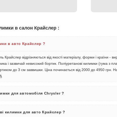
лимки в салон Крайслер :
имки в авто Крайслер ?
ль Крайслер відрізняються від якості матеріалу, форми і країни - в
ка і зазвичай невисокий бортик. Поліуретанові килимки (гума з пл
ортиком до 3 см заввишки. Ціна починається від 2000 до 4950 грн. 
VA
лимки для автомобіля Chrysler ?
ві килимки для авто Крайслер ?