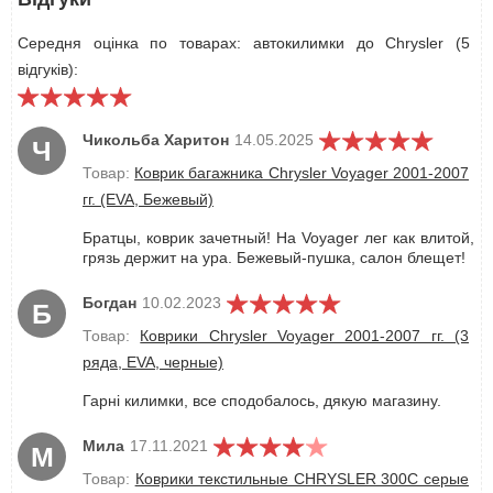
Середня оцінка по товарах: автокилимки до Chrysler (5
відгуків):
Чикольба Харитон
14.05.2025
Ч
Товар:
Коврик багажника Chrysler Voyager 2001-2007
гг. (EVA, Бежевый)
Братцы, коврик зачетный! На Voyager лег как влитой,
грязь держит на ура. Бежевый-пушка, салон блещет!
Богдан
10.02.2023
Б
Товар:
Коврики Chrysler Voyager 2001-2007 гг. (3
ряда, EVA, черные)
Гарні килимки, все сподобалось, дякую магазину.
Мила
17.11.2021
М
Товар:
Коврики текстильные CHRYSLER 300C серые