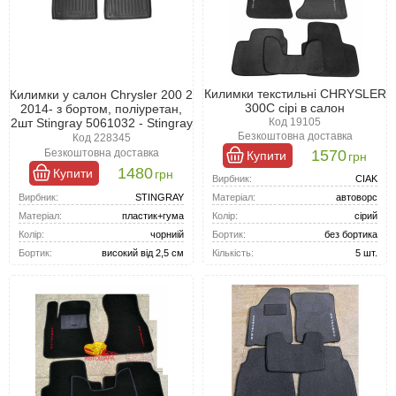
Килимки текстильні CHRYSLER
Килимки у салон Chrysler 200 2
300C сірі в салон
2014- з бортом, поліуретан,
2шт Stingray 5061032 - Stingray
Код 19105
Безкоштовна доставка
Код 228345
1570
Безкоштовна доставка
Купити
грн
1480
Купити
грн
Вирбник:
CIAK
Вирбник:
STINGRAY
Матеріал:
автоворс
Матеріал:
пластик+гума
Колір:
сірий
Колір:
чорниій
Бортик:
без бортика
Бортик:
високий від 2,5 см
Кількість:
5 шт.