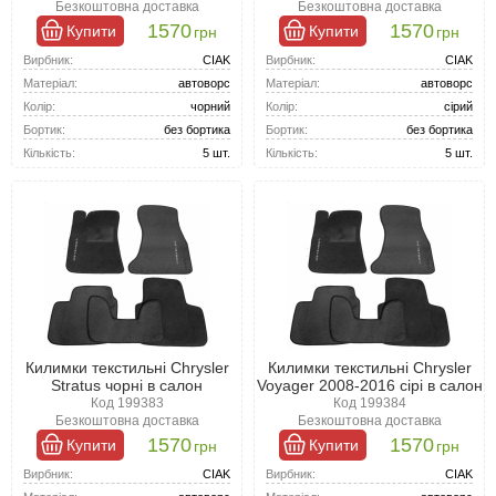
Безкоштовна доставка
Безкоштовна доставка
1570
1570
Купити
Купити
грн
грн
Вирбник:
CIAK
Вирбник:
CIAK
Матеріал:
автоворс
Матеріал:
автоворс
Колір:
чорний
Колір:
сірий
Бортик:
без бортика
Бортик:
без бортика
Кількість:
5 шт.
Кількість:
5 шт.
Килимки текстильні Chrysler
Килимки текстильні Chrysler
Stratus чорні в салон
Voyager 2008-2016 сірі в салон
Код 199383
Код 199384
Безкоштовна доставка
Безкоштовна доставка
1570
1570
Купити
Купити
грн
грн
Вирбник:
CIAK
Вирбник:
CIAK