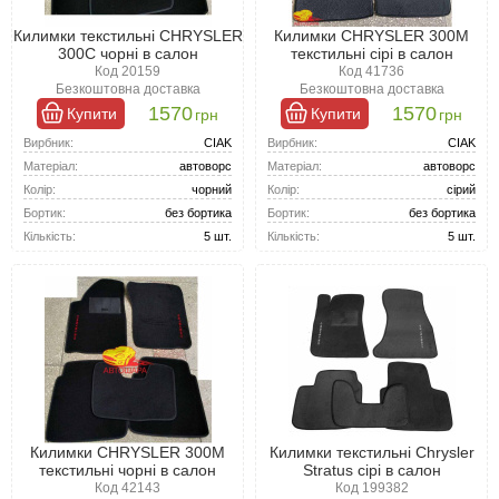
Килимки текстильні CHRYSLER
Килимки CHRYSLER 300M
300C чорні в салон
текстильні сірі в салон
Код 20159
Код 41736
Безкоштовна доставка
Безкоштовна доставка
1570
1570
Купити
Купити
грн
грн
Вирбник:
CIAK
Вирбник:
CIAK
Матеріал:
автоворс
Матеріал:
автоворс
Колір:
чорний
Колір:
сірий
Бортик:
без бортика
Бортик:
без бортика
Кількість:
5 шт.
Кількість:
5 шт.
Килимки CHRYSLER 300M
Килимки текстильні Chrysler
текстильні чорні в салон
Stratus сірі в салон
Код 42143
Код 199382