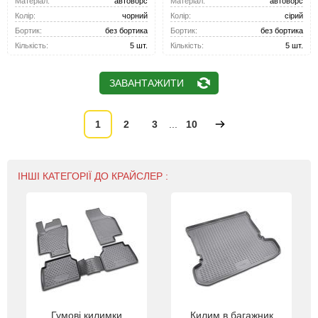
Матеріал:
автоворс
Матеріал:
автоворс
Колір:
чорний
Колір:
сірий
Бортик:
без бортика
Бортик:
без бортика
Кількість:
5 шт.
Кількість:
5 шт.
ЗАВАНТАЖИТИ
1
2
3
...
10
ІНШІ КАТЕГОРІЇ ДО КРАЙСЛЕР :
Гумові килимки
Килим в багажник