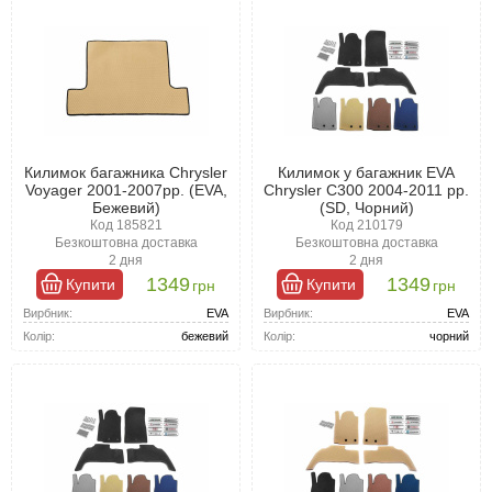
Килимок багажника Chrysler
Килимок у багажник EVA
Voyager 2001-2007рр. (EVA,
Chrysler C300 2004-2011 рр.
Бежевий)
(SD, Чорний)
Код 185821
Код 210179
Безкоштовна доставка
Безкоштовна доставка
2 дня
2 дня
1349
1349
Купити
Купити
грн
грн
Вирбник:
EVA
Вирбник:
EVA
Колір:
бежевий
Колір:
чорний