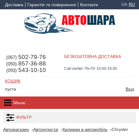
UA
RU
Доставка
Гарантія та повернення
Контакти
502-79-76
БЕЗКОШТОВНА ДОСТАВКА
(067)
857-36-88
(050)
Call-center: Пн-Пт 10.00-19.00
543-10-10
(093)
КОШИК
пуста
Вхід
Меню
ФІЛЬТР
Автомагазин
Автоінтер'єр
Килимки в автомобіль
Chrysler