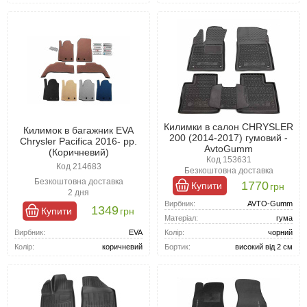
Килимки в салон CHRYSLER
Килимок в багажник EVA
200 (2014-2017) гумовий -
Chrysler Pacifica 2016- рр.
AvtoGumm
(Коричневий)
Код 153631
Код 214683
Безкоштовна доставка
Безкоштовна доставка
1770
Купити
грн
2 дня
Вирбник:
AVTO-Gumm
1349
Купити
грн
Матеріал:
гума
Вирбник:
EVA
Колір:
чорний
Колір:
коричневий
Бортик:
високий від 2 см