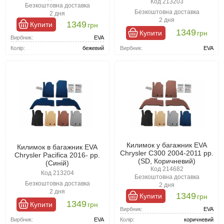
Код 213203
Безкоштовна доставка
Безкоштовна доставка
2 дня
2 дня
1349
Купити
грн
1349
Купити
грн
Вирбник:
EVA
Вирбник:
EVA
Колір:
бежевий
Килимок у багажник EVA
Килимок в багажник EVA
Chrysler C300 2004-2011 рр.
Chrysler Pacifica 2016- рр.
(SD, Коричневий)
(Синій)
Код 214682
Код 213204
Безкоштовна доставка
Безкоштовна доставка
2 дня
2 дня
1349
Купити
грн
1349
Купити
грн
Вирбник:
EVA
Вирбник:
EVA
Колір:
коричневий