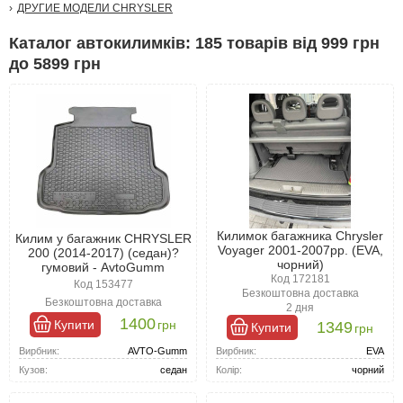
ДРУГИЕ МОДЕЛИ CHRYSLER
Каталог автокилимків: 185 товарів від 999 грн
до 5899 грн
Килимок багажника Chrysler
Килим у багажник CHRYSLER
Voyager 2001-2007рр. (EVA,
200 (2014-2017) (седан)?
чорний)
гумовий - AvtoGumm
Код 172181
Код 153477
Безкоштовна доставка
Безкоштовна доставка
2 дня
1400
Купити
грн
1349
Купити
грн
Вирбник:
AVTO-Gumm
Вирбник:
EVA
Кузов:
седан
Колір:
чорний