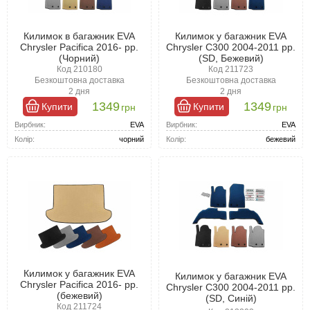
Килимок в багажник EVA
Килимок у багажник EVA
Chrysler Pacifica 2016- рр.
Chrysler C300 2004-2011 рр.
(Чорний)
(SD, Бежевий)
Код 210180
Код 211723
Безкоштовна доставка
Безкоштовна доставка
2 дня
2 дня
1349
1349
Купити
Купити
грн
грн
Вирбник:
EVA
Вирбник:
EVA
Колір:
чорний
Колір:
бежевий
Килимок у багажник EVA
Килимок у багажник EVA
Chrysler Pacifica 2016- рр.
Chrysler C300 2004-2011 рр.
(бежевий)
(SD, Синій)
Код 211724