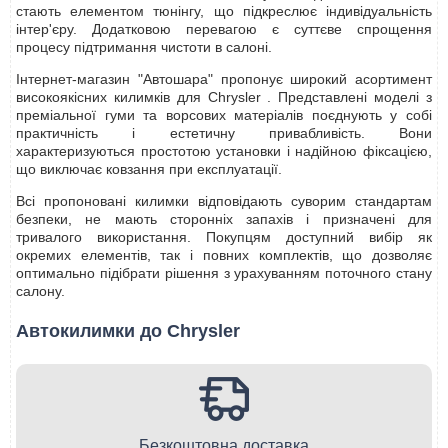
стають елементом тюнінгу, що підкреслює індивідуальність
інтер'єру. Додатковою перевагою є суттєве спрощення
процесу підтримання чистоти в салоні.
Інтернет-магазин "Автошара" пропонує широкий асортимент
високоякісних килимків для Chrysler . Представлені моделі з
преміальної гуми та ворсових матеріалів поєднують у собі
практичність і естетичну привабливість. Вони
характеризуються простотою установки і надійною фіксацією,
що виключає ковзання при експлуатації.
Всі пропоновані килимки відповідають суворим стандартам
безпеки, не мають сторонніх запахів і призначені для
тривалого використання. Покупцям доступний вибір як
окремих елементів, так і повних комплектів, що дозволяє
оптимально підібрати рішення з урахуванням поточного стану
салону.
Автокилимки до Chrysler
Безкоштовна доставка