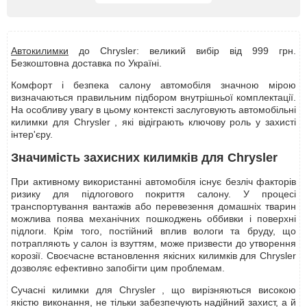
Автокилимки
до Chrysler: великий вибір від 999 грн.
Безкоштовна доставка по Україні.
Комфорт і безпека салону автомобіля значною мірою
визначаються правильним підбором внутрішньої комплектації.
На особливу увагу в цьому контексті заслуговують автомобільні
килимки для Chrysler , які відіграють ключову роль у захисті
інтер'єру.
Значимість захисних килимків для Chrysler
При активному використанні автомобіля існує безліч факторів
ризику для підлогового покриття салону. У процесі
транспортування вантажів або перевезення домашніх тварин
можлива поява механічних пошкоджень оббивки і поверхні
підлоги. Крім того, постійний вплив вологи та бруду, що
потрапляють у салон із взуттям, може призвести до утворення
корозії. Своєчасне встановлення якісних килимків для Chrysler
дозволяє ефективно запобігти цим проблемам.
Сучасні килимки для Chrysler , що вирізняються високою
якістю виконання, не тільки забезпечують надійний захист, а й