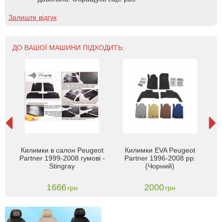
Залиште відгук
ДО ВАШОЇ МАШИНИ ПІДХОДИТЬ:
EOT
Килимки в салон Peugeot
Килимки EVA Peugeot
 -
Partner 1999-2008 гумові -
Partner 1996-2008 рр.
Stingray
(Чорний)
1666
2000
грн
грн