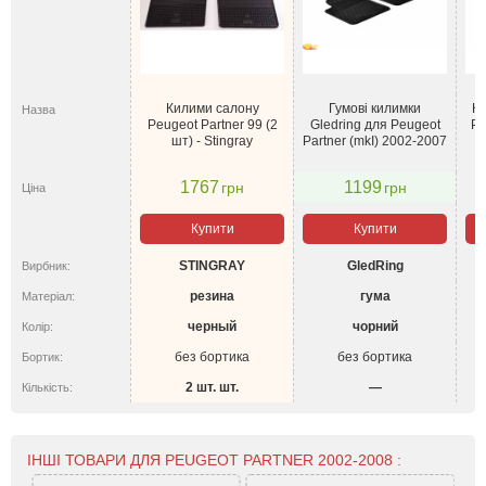
Килими салону
Гумові килимки
Ки
Назва
Peugeot Partner 99 (2
Gledring для Peugeot
Pa
шт) - Stingray
Partner (mkI) 2002-2007
1767
1199
грн
грн
Ціна
Купити
Купити
STINGRAY
GledRing
Вирбник:
резина
гума
Матеріал:
черный
чорний
Колір:
без бортика
без бортика
Бортик:
2 шт. шт.
—
Кількість:
ІНШІ ТОВАРИ ДЛЯ PEUGEOT PARTNER 2002-2008 :