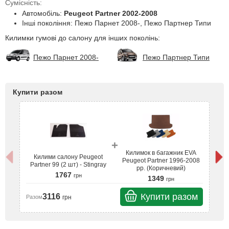
Сумісність:
Автомобіль:
Peugeot Partner 2002-2008
Інші покоління: Пежо Парнет 2008-, Пежо Партнер Типи
Килимки гумові до салону для інших поколінь:
Пежо Парнет 2008-
Пежо Партнер Типи
Купити разом
+
Килимок в багажник EVA
Килими салону Peugeot
Peugeot Partner 1996-2008
Partner 99 (2 шт) - Stingray
P
рр. (Коричневий)
1767
грн
1349
грн
Купити разом
3116
грн
Разом
Ра