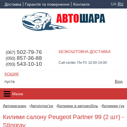
UA
RU
Доставка
Гарантія та повернення
Контакти
502-79-76
БЕЗКОШТОВНА ДОСТАВКА
(067)
857-36-88
(050)
Call-center: Пн-Пт 10.00-19.00
543-10-10
(093)
КОШИК
пуста
Вхід
Меню
Автомагазин
Автоінтер'єр
Килимки в автомобіль
Килимки гумо
Килими салону Peugeot Partner 99 (2 шт) -
Stingray