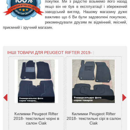
покупки. Ми з радістю візьмемо його назад
якщо він не був в експлуатації і збережений
заводський вигляд. Нашому магазину дуже
важливо що б Ви були задоволені покупкою,
рекомендували друзям як відмінний, якісний,
приємний і зручний магазин.
ІНШІ ТОВАРИ ДЛЯ PEUGEOT RIFTER 2019- :
ot
Килимки Peugeot Rifter
Килимки Peugeot Rifter
 7 м
2018- текстильні чорні в
2018- текстильні сірі в салон
Ri
-
салон Ciak
Ciak
p