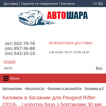
UA
RU
Доставка
Гарантія та повернення
Контакти
502-79-76
БЕЗКОШТОВНА ДОСТАВКА
(067)
857-36-88
(050)
Call-center: Пн-Пт 10.00-19.00
543-10-10
(093)
КОШИК
пуста
Вхід
Меню
Автомагазин
Автоінтер'єр
Килимки в автомобіль
Килимки в ба
Килимок в багажник для Peugeot Rifter
(2018-...) коротка база з бортиками 30 мм