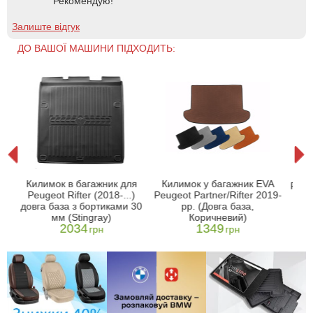
Рекомендую!
Залиште відгук
ДО ВАШОЇ МАШИНИ ПІДХОДИТЬ:
A
Кил
Килимок в багажник для
Килимок у багажник EVA
9-
Peuge
Peugeot Rifter (2018-...)
Peugeot Partner/Rifter 2019-
рр.
довга база з бортиками 30
рр. (Довга база,
мм (Stingray)
Коричневий)
2034
1349
грн
грн