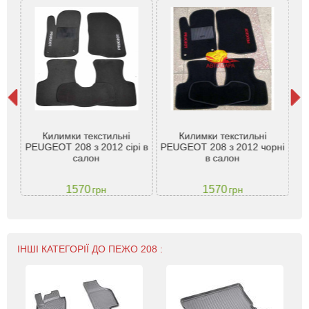
жник
)
Килимки текстильні
Килимки текстильні
Гу
PEUGEOT 208 з 2012 сірі в
PEUGEOT 208 з 2012 чорні
o-
салон
в салон
1570
1570
грн
грн
ІНШІ КАТЕГОРІЇ ДО ПЕЖО 208 :