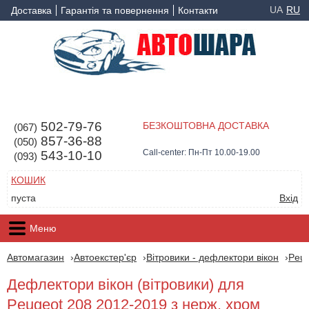
UA
RU
Доставка
Гарантія та повернення
Контакти
502-79-76
БЕЗКОШТОВНА ДОСТАВКА
(067)
857-36-88
(050)
Call-center: Пн-Пт 10.00-19.00
543-10-10
(093)
КОШИК
пуста
Вхід
Меню
Автомагазин
Автоекстер'єр
Вітровики - дефлектори вікон
Peu
Дефлектори вікон (вітровики) для
Peugeot 208 2012-2019 з нерж. хром