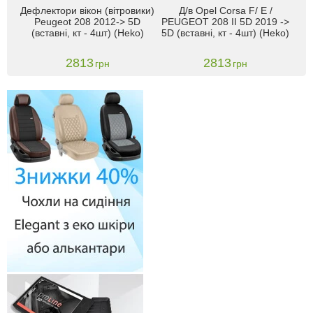
Дефлектори вікон (вітровики)
Д/в Opel Corsa F/ Е /
Peugeot 208 2012-> 5D
PEUGEOT 208 II 5D 2019 ->
(вставні, кт - 4шт) (Heko)
5D (вставні, кт - 4шт) (Heko)
2813
2813
грн
грн