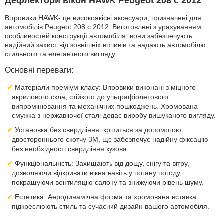
Дефлектори вікон HAWK Peugeot 208 с 2012
Вітровики HAWK- це високоякісні аксесуари, призначені для
автомобілів Peugeot 208 с 2012. Виготовлені з урахуванням
особливостей конструкції автомобіля, вони забезпечують
надійний захист від зовнішніх впливів та надають автомобілю
стильного та елегантного вигляду.
Основні переваги:
Матеріали преміум-класу: Вітровики виконані з міцного
акрилового скла, стійкого до ультрафіолетового
випромінювання та механічних пошкоджень. Хромована
смужка з нержавіючої сталі додає виробу вишуканого вигляду.
Установка без свердління: кріпиться за допомогою
двостороннього скотчу 3M, що забезпечує надійну фіксацію
без необхідності свердління кузова.
Функціональність: Захищають від дощу, снігу та вітру,
дозволяючи відкривати вікна навіть у погану погоду,
покращуючи вентиляцію салону та знижуючи рівень шуму.
Естетика: Аеродинамічна форма та хромована вставка
підкреслюють стиль та сучасний дизайн вашого автомобіля.