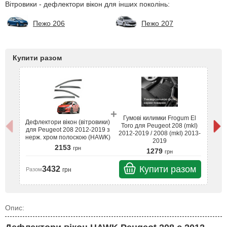
Вітровики - дефлектори вікон для інших поколінь:
Пежо 206
Пежо 207
Купити разом
+
Гумові килимки Frogum El
Де
Дефлектори вікон (вітровики)
Toro для Peugeot 208 (mkI)
дл
для Peugeot 208 2012-2019 з
2012-2019 / 2008 (mkI) 2013-
не
нерж. хром полоскою (HAWK)
2019
2153
грн
1279
грн
Ра
Купити разом
3432
грн
Разом
Опис: