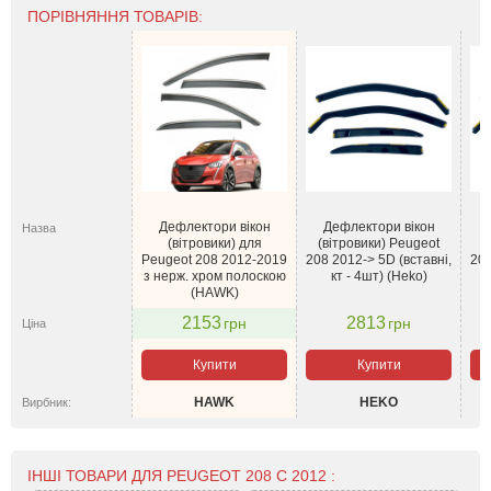
ПОРІВНЯННЯ ТОВАРІВ:
Дефлектори вікон
Дефлектори вікон
Д
Назва
(вітровики) для
(вітровики) Peugeot
P
Peugeot 208 2012-2019
208 2012-> 5D (вставні,
201
з нерж. хром полоскою
кт - 4шт) (Heko)
(HAWK)
2153
2813
грн
грн
Ціна
Купити
Купити
HAWK
HEKO
Вирбник:
ІНШІ ТОВАРИ ДЛЯ PEUGEOT 208 С 2012 :