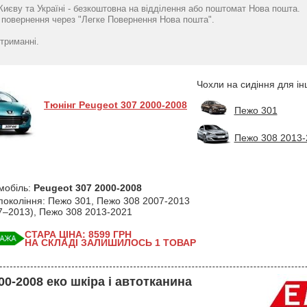
2005-2008 універсал 5
Елегант - модель
2002-08 р Еле
Києву та Україні - безкоштовна на відділення або поштомат Нова пошта.
дв. Eco Prestige -
Classic
модель Clas
повернення через "Легке Повернення Нова пошта".
4751
4751
Элегант
грн
гр
4799
грн
триманні.
Чохли на сидіння для ін
Тюнінг Peugeot 307 2000-2008
Пежо 301
Пежо 308 2013-
мобіль:
Peugeot 307 2000-2008
 покоління: Пежо 301, Пежо 308 2007-2013
7–2013), Пежо 308 2013-2021
СТАРА ЦІНА: 8599
ГРН
НА СКЛАДІ ЗАЛИШИЛОСЬ 1 ТОВАР
00-2008 еко шкіра і автотканина