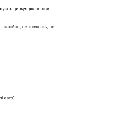
ащують циркуяцію повітря
і надійно, не ковзають, не
і авто)