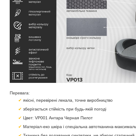
Перевага:
якісні, перевірені лекала, точне виробництво
зберігається стійкість при будь-якій погоді
Цвет: VP001 Антара Черная Пилот
Матеріал-еко шкіра і спеціальна автотканина-максимал
Тканина без додавання синтетики, не збирає статичний 