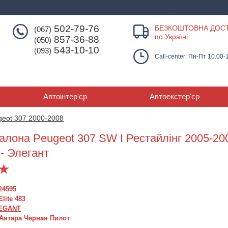
502-79-76
БЕЗКОШТОВНА ДОС
(067)
по Україні
857-36-88
(050)
543-10-10
(093)
Call-center: Пн-Пт 10.00-
Автоінтер'єр
Автоекстер'єр
geot 307 2000-2008
алона Peugeot 307 SW I Рестайлінг 2005-200
Розпродаж
Розпродаж
Розпродаж
e - Элегант
24595
Elite 483
EGANT
Чехлы салона Peugeot
Чохли сидіння Peugeot
Чохли сидіння 
Антара Черная Пилот
307 SW I Рестайлінг
307 хетчбек з 2001-08 р
307 SW уніве