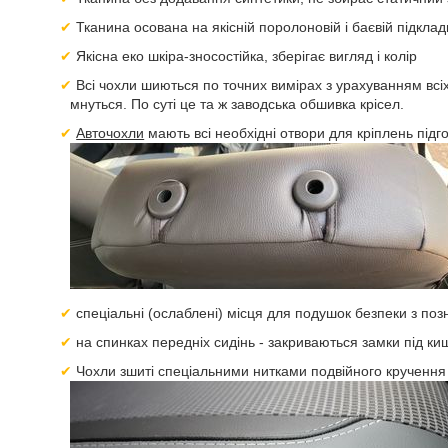
Тканина осована на якісній поролоновій і баєвій підкла
Якісна еко шкіра-зносостійка, зберігає вигляд і колір
Всі чохли шиються по точних вимірах з урахуванням всіх
мнуться. По суті це та ж заводська обшивка крісел.
Авточохли
мають всі необхідні отвори для кріплень підго
спеціальні (ослаблені) місця для подушок безпеки з по
на спинках передніх сидінь - закриваються замки під ки
Чохли зшиті спеціальними нитками подвійного кручення