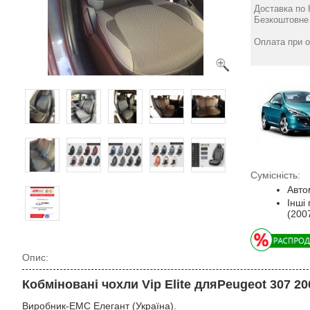
5 дв. Eco Lazer 2020 -
Доставка по 
Элегант
Безкоштовне 
4139
грн
Оплата при о
Сумісність:
Авто
Інші
(200
Опис:
Кобміновані чохли Vip Elite дляPeugeot 307 20
Виробник-EMC Елегант (Україна).