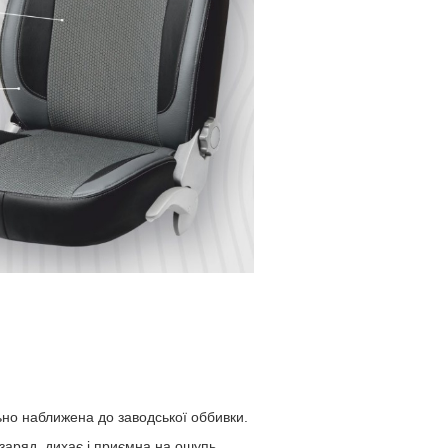
ьно наближена до заводської оббивки.
заряд, дихає і приємна на ошупь