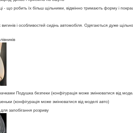
дці - що робить їх більш щільними, відмінно тримають форму і покр
 вигинів і особливостей сидінь автомобіля. Одягаються дуже щільно 
лівників
значками Подушка безпеки (конфігурація може змінюватися від модел
шеньки (конфігурація може змінюватися від моделі авто)
 для запобігання розриву