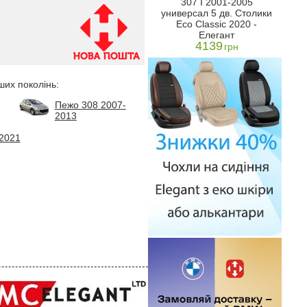
307 I 2001-2005
гант -
модель Classic -
5 дв
универсал 5 дв. Столики
sic
Елегант
Eco Classic 2020 -
4751
н
грн
Елегант
4139
грн
ших поколінь:
Пежо 308 2007-
2013
2021