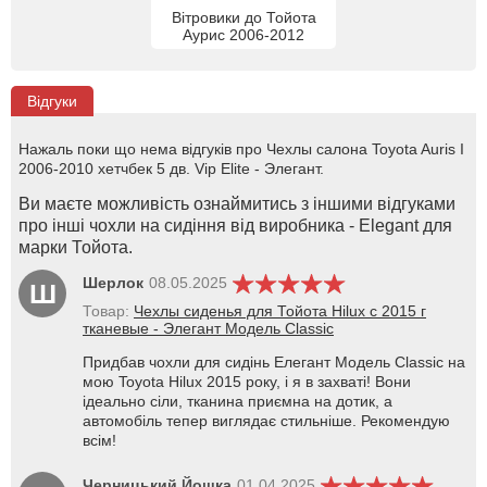
Вітровики до Тойота
Аурис 2006-2012
Відгуки
Нажаль поки що нема відгуків про Чехлы салона Toyota Auris I
2006-2010 хетчбек 5 дв. Vip Elite - Элегант.
Ви маєте можливість ознаймитись з іншими відгуками
про інші чохли на сидіння від виробника - Elegant для
марки Тойота.
Шерлок
08.05.2025
Ш
Товар:
Чехлы сиденья для Тойота Hilux с 2015 г
тканевые - Элегант Модель Classic
Придбав чохли для сидінь Елегант Модель Classic на
мою Toyota Hilux 2015 року, і я в захваті! Вони
ідеально сіли, тканина приємна на дотик, а
автомобіль тепер виглядає стильніше. Рекомендую
всім!
Черницький Йошка
01.04.2025