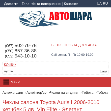
UA
RU
Доставка
Гарантія та повернення
Контакти
502-79-76
БЕЗКОШТОВНА ДОСТАВКА
(067)
857-36-88
(050)
Call-center: Пн-Пт 10.00-19.00
543-10-10
(093)
КОШИК
пуста
Вхід
Меню
Автомагазин
Автоінтер'єр
Чохли на сидіння
Tойота
Тойота A
Чехлы салона Toyota Auris I 2006-2010
хетчбек 5 дв. Vip Elite - Элегант