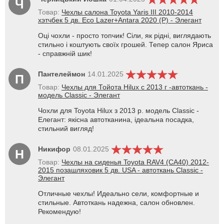
Ч
Товар:
Чехлы салона Toyota Yaris III 2010-2014
хэтчбек 5 дв. Eco Lazer+Antara 2020 (P) - Элегант
Оці чохли - просто топчик! Сіли, як рідні, виглядають
стильно і коштують своїх грошей. Тепер салон Яриса
- справжній шик!
Пантелеймон
14.01.2025
П
Товар:
Чехлы для Тойота Hilux с 2013 г -автоткань -
модель Classic - Элегант
Чохли для Toyota Hilux з 2013 р. модель Classic -
Елегант: якісна автотканина, ідеальна посадка,
стильний вигляд!
Никифор
08.01.2025
Н
Товар:
Чехлы на сиденья Toyota RAV4 (CA40) 2012-
2015 позашляховик 5 дв. USA - автоткань Classic -
Элегант
Отличные чехлы! Идеально сели, комфортные и
стильные. Автоткань надежна, салон обновлен.
Рекомендую!