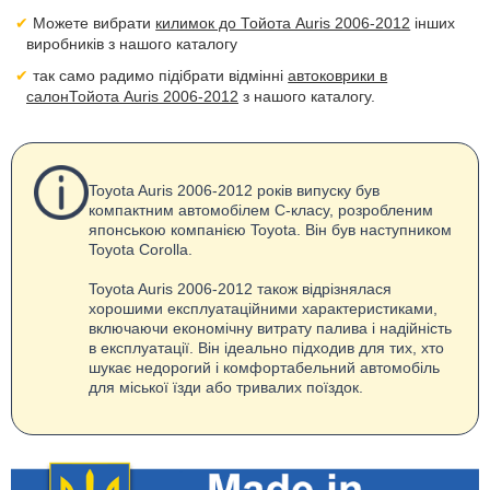
Можете вибрати
килимок до Тойота Auris 2006-2012
інших
виробників з нашого каталогу
так само радимо підібрати відмінні
автоковрики в
салонТойота Auris 2006-2012
з нашого каталогу.
Toyota Auris 2006-2012 років випуску був
компактним автомобілем С-класу, розробленим
японською компанією Toyota. Він був наступником
Toyota Corolla.
Toyota Auris 2006-2012 також відрізнялася
хорошими експлуатаційними характеристиками,
включаючи економічну витрату палива і надійність
в експлуатації. Він ідеально підходив для тих, хто
шукає недорогий і комфортабельний автомобіль
для міської їзди або тривалих поїздок.