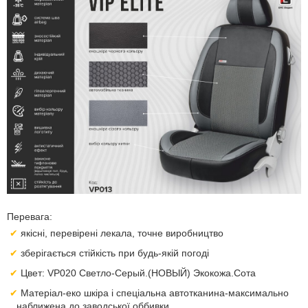
Перевага:
якісні, перевірені лекала, точне виробництво
зберігається стійкість при будь-якій погоді
Цвет: VP020 Светло-Серый.(НОВЫЙ) Экокожа.Сота
Матеріал-еко шкіра і спеціальна автотканина-максимально
наближена до заводської оббивки.