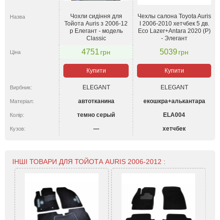
Чохли сидіння для
Чехлы салона Toyota Auris
Назва
Тойота Auris з 2006-12
I 2006-2010 хетчбек 5 дв.
р Елегант - модель
Eco Lazer+Antara 2020 (P)
Classic
- Элегант
4751
5039
грн
грн
Ціна
Купити
Купити
ELEGANT
ELEGANT
Вирбник:
автотканина
екошкра+алькантара
Матеріал:
темно серый
ELA004
Колір:
—
хетчбек
Кузов:
ІНШІ ТОВАРИ ДЛЯ ТОЙОТА AURIS 2006-2012 :