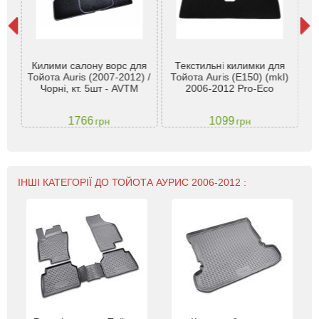
йота
рі
Килими салону ворс для
Текстильні килимки для
Гу
.,
Тойота Auris (2007-2012) /
Тойота Auris (E150) (mkI)
200
-
Чорні, кт. 5шт - AVTM
2006-2012 Pro-Eco
1766
1099
грн
грн
ІНШІ КАТЕГОРІЇ ДО ТОЙОТА АУРИС 2006-2012 :