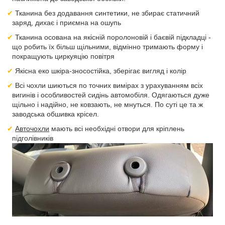
Тканина без додавання синтетики, не збирає статичний
заряд, дихає і приємна на ошупь
Тканина осована на якісній поролоновій і баєвій підкладці -
що робить їх більш щільними, відмінно тримають форму і
покращують циркуяцію повітря
Якісна еко шкіра-зносостійка, зберігає вигляд і колір
Всі чохли шиються по точних вимірах з урахуванням всіх
вигинів і особливостей сидінь автомобіля. Одягаються дуже
щільно і надійно, не ковзають, не мнуться. По суті це та ж
заводська обшивка крісел.
Авточохли
мають всі необхідні отвори для кріплень
підголівників