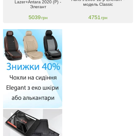
Lazer+Antara 2020 (P) -
модель Classic
Элегант
5039
4751
грн
грн