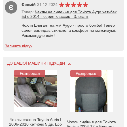
Єремій
31.12.2024
Є
Товар:
Чехлы на сиденья для Тойота Aygo хетчбек
5d с 2014 г-серия классик - Элегант
Чохли Елегант на мій Aygo - просто бомба! Тепер
салон виглядає стильно, а комфорт на максимумі.
Рекомендую всім!
Залиште відгук
ДО ВАШОЇ МАШИНИ ПІДХОДИТЬ:
Розпродаж
Розпродаж
Чехлы салона Toyota Auris I
Чохли сидіння для Тойота
2006-2010 хетчбек 5 дв. Eco
Auris з 2006-12 р Елегант -