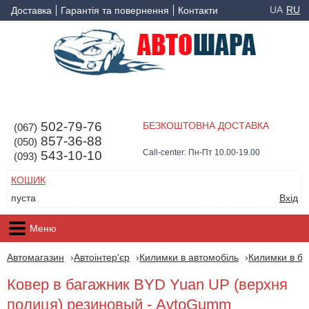
UA
RU
Доставка
Гарантія та повернення
Контакти
502-79-76
БЕЗКОШТОВНА ДОСТАВКА
(067)
857-36-88
(050)
Call-center: Пн-Пт 10.00-19.00
543-10-10
(093)
КОШИК
пуста
Вхід
Меню
Автомагазин
Автоінтер'єр
Килимки в автомобіль
Килимки в ба
Ковер в багажник BYD Yuan UP (верхня
полиця) резиновый - AvtoGumm