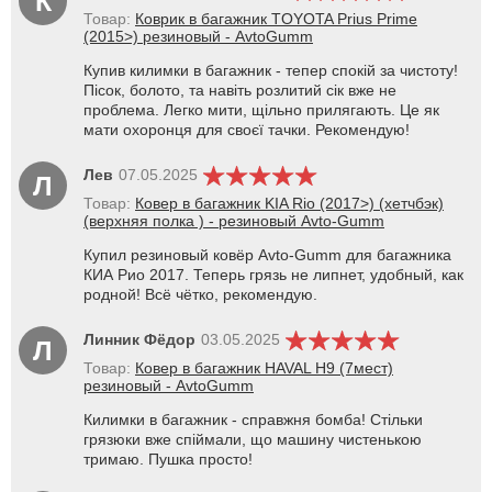
К
Товар:
Коврик в багажник TOYOTA Prius Prime
(2015>) резиновый - AvtoGumm
Купив килимки в багажник - тепер спокій за чистоту!
Пісок, болото, та навіть розлитий сік вже не
проблема. Легко мити, щільно прилягають. Це як
мати охоронця для своєї тачки. Рекомендую!
Лев
07.05.2025
Л
Товар:
Ковер в багажник KIA Rio (2017>) (хетчбэк)
(верхняя полка ) - резиновый Avto-Gumm
Купил резиновый ковёр Avto-Gumm для багажника
КИА Рио 2017. Теперь грязь не липнет, удобный, как
родной! Всё чётко, рекомендую.
Линник Фёдор
03.05.2025
Л
Товар:
Ковер в багажник HAVAL H9 (7мест)
резиновый - AvtoGumm
Килимки в багажник - справжня бомба! Стільки
грязюки вже спіймали, що машину чистенькою
тримаю. Пушка просто!