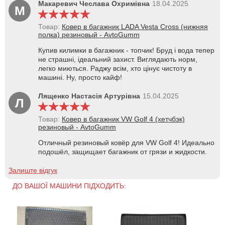
Макаревич Чеслава Охримівна
18.04.2025
М
Товар:
Ковер в багажник LADA Vesta Cross (нижняя
полка) резиновый - AvtoGumm
Купив килимки в багажник - топчик! Бруд і вода тепер
не страшні, ідеальний захист. Виглядають норм,
легко миються. Раджу всім, хто цінує чистоту в
машині. Ну, просто кайф!
Лященко Настасія Артурівна
15.04.2025
Л
Товар:
Ковер в багажник VW Golf 4 (хетчбэк)
резиновый - AvtoGumm
Отличный резиновый ковёр для VW Golf 4! Идеально
подошёл, защищает багажник от грязи и жидкости.
Залиште відгук
ДО ВАШОЇ МАШИНИ ПІДХОДИТЬ: