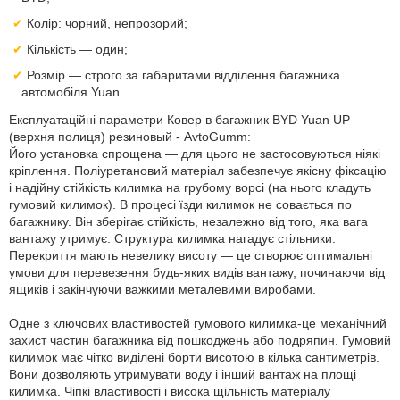
Колір: чорний, непрозорий;
Кількість — один;
Розмір — строго за габаритами відділення багажника
автомобіля Yuan.
Експлуатаційні параметри Ковер в багажник BYD Yuan UP
(верхня полиця) резиновый - AvtoGumm:
Його установка спрощена — для цього не застосовуються ніякі
кріплення. Поліуретановий матеріал забезпечує якісну фіксацію
і надійну стійкість килимка на грубому ворсі (на нього кладуть
гумовий килимок). В процесі їзди килимок не совається по
багажнику. Він зберігає стійкість, незалежно від того, яка вага
вантажу утримує. Структура килимка нагадує стільники.
Перекриття мають невелику висоту — це створює оптимальні
умови для перевезення будь-яких видів вантажу, починаючи від
ящиків і закінчуючи важкими металевими виробами.
Одне з ключових властивостей гумового килимка-це механічний
захист частин багажника від пошкоджень або подряпин. Гумовий
килимок має чітко виділені борти висотою в кілька сантиметрів.
Вони дозволяють утримувати воду і інший вантаж на площі
килимка. Чіпкі властивості і висока щільність матеріалу