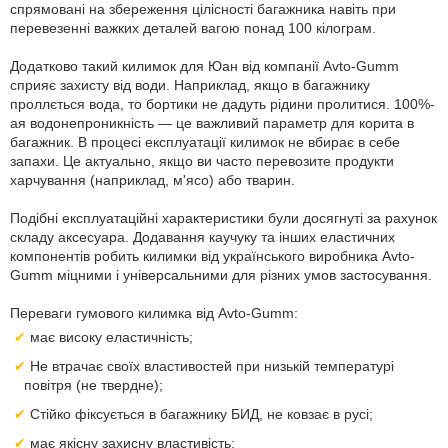
спрямовані на збереження цілісності багажника навіть при
перевезенні важких деталей вагою понад 100 кілограм.
Додатково такий килимок для Юан від компанії Avto-Gumm
сприяє захисту від води. Наприклад, якщо в багажнику
проллється вода, то бортики не дадуть рідини пролитися. 100%-
ая водонепроникність — це важливий параметр для корита в
багажник. В процесі експлуатації килимок не вбирає в себе
запахи. Це актуально, якщо ви часто перевозите продукти
харчування (наприклад, м'ясо) або тварин.
Подібні експлуатаційні характеристики були досягнуті за рахунок
складу аксесуара. Додавання каучуку та інших еластичних
компонентів робить килимки від українського виробника Avto-
Gumm міцними і універсальними для різних умов застосування.
Переваги гумового килимка від Avto-Gumm:
має високу еластичність;
Не втрачає своїх властивостей при низькій температурі
повітря (не твердне);
Стійко фіксується в багажнику БИД, не ковзає в русі;
має якісну захисну властивість;