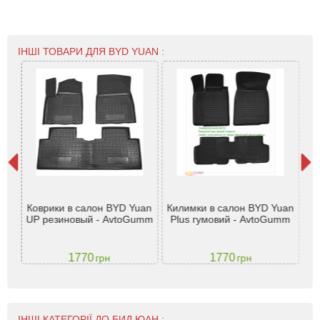
ІНШІ ТОВАРИ ДЛЯ BYD YUAN :
UAN
К
Коврики в салон BYD Yuan
Килимки в салон BYD Yuan
K-
UP резиновый - AvtoGumm
Plus гумовий - AvtoGumm
1770
1770
грн
грн
ІНШІ КАТЕГОРІЇ ДО БИД ЮАН :