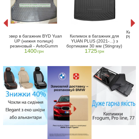
n
Килим
Ковер в багажник BYD Yuan
Килимок в багажник для
 -
Plus в
UP (нижня полиця)
YUAN PLUS (2021-...) з
резиновый - AvtoGumm
бортиками 30 мм (Stingray)
1400
1725
грн
грн