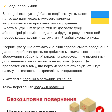
Водонепроникний.
В процесі експлуатації багато водіїв вказують також
на те, що дану модель гумового килимка
непрактично мити при сильному забрудненні.
Висота внутрішніх перекриттів не дозволяє губці
або ганчірці рівномірно видаляти бруд, за рахунок чого цей
процес краще довірити автоматичній мийці високого тиску.
Зверніть увагу, що автоматична лінія європейського обладнання
даного виробника дозволяє добитися максимальної точності
збереження габаритів. У тандемі із застосуванням якісної гуми і
доповненнями такий килимок не втрачає форми. Це
проявляється в тому, що бортики зберігають пружність і кут
нахилу, незважаючи на тривалість використання.
У каталозі є
Коврики в багажник BYD Yuan
.
Також перегляньте
коврик в багажник
.