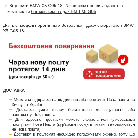
Вітровики BMW X5 G05 18- Niken відмінно виглядають в
комплекті з
багажником на дах БМВ Х5 G05
.
Для цієї моделі перегляньте
Ветровики - дефлекторы окон BMW
X5 G05 18-
.
ДОСТАВКА
Можлива відправка на відділення або поштомат Нова пошта по
Києву та Україні.
Доставка цього товару безкоштовна до відділення або
поштомату Нова пошта.
Для адресної доставки можете скористатися кур'єрськими
послугами Нова Пошта (кур'єрські послуги платні, замовляються
на Нова пошта).
Доставку в поштомат необхідно погоджувати окремо, тому що