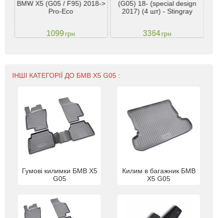
BMW X5 (G05 / F95) 2018->
(G05) 18- (special design
t)
чо
Pro-Eco
2017) (4 шт) - Stingray
1099
3364
грн
грн
ІНШІ КАТЕГОРІЇ ДО БМВ Х5 G05 :
Гумові килимки БМВ Х5
Килим в багажник БМВ
G05
Х5 G05