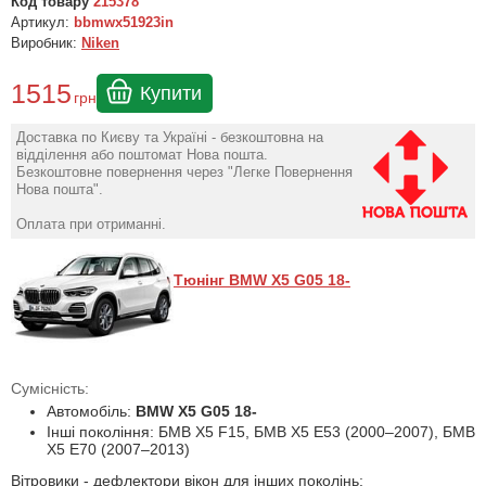
Код товару
215378
Артикул:
bbmwx51923in
Виробник:
Niken
1515
Купити
грн
Доставка по Києву та Україні - безкоштовна на
відділення або поштомат Нова пошта.
Безкоштовне повернення через "Легке Повернення
Нова пошта".
Оплата при отриманні.
Тюнінг BMW X5 G05 18-
Сумісність:
Автомобіль:
BMW X5 G05 18-
Інші покоління: БМВ Х5 F15, БМВ Х5 Е53 (2000–2007), БМВ
Х5 Е70 (2007–2013)
Вітровики - дефлектори вікон для інших поколінь: