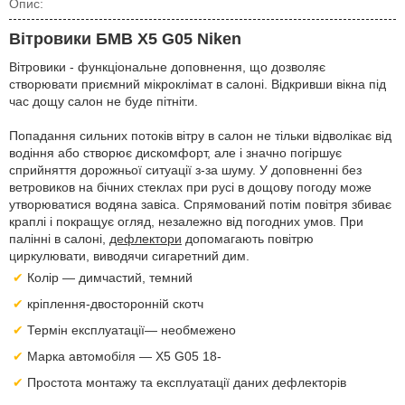
Опис:
Вітровики БМВ Х5 G05 Niken
Вітровики - функціональне доповнення, що дозволяє
створювати приємний мікроклімат в салоні. Відкривши вікна під
час дощу салон не буде пітніти.
Попадання сильних потоків вітру в салон не тільки відволікає від
водіння або створює дискомфорт, але і значно погіршує
сприйняття дорожньої ситуації з-за шуму. У доповненні без
ветровиков на бічних стеклах при русі в дощову погоду може
утворюватися водяна завіса. Спрямований потім повітря збиває
краплі і покращує огляд, незалежно від погодних умов. При
палінні в салоні,
дефлектори
допомагають повітрю
циркулювати, виводячи сигаретний дим.
Колір — димчастий, темний
кріплення-двосторонній скотч
Термін експлуатації— необмежено
Марка автомобіля — X5 G05 18-
Простота монтажу та експлуатації даних дефлекторів