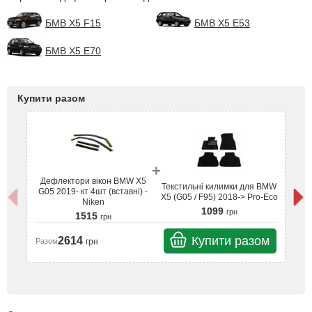
БМВ Х5 F15
БМВ Х5 Е53
БМВ Х5 Е70
Купити разом
+
Дефлектори вікон BMW X5
Текстильні килимки для BMW
G05 2019- кт 4шт (вставні) -
Д
X5 (G05 / F95) 2018-> Pro-Eco
Niken
G
1099
грн
1515
грн
Купити разом
2614
грн
Разом
Ра