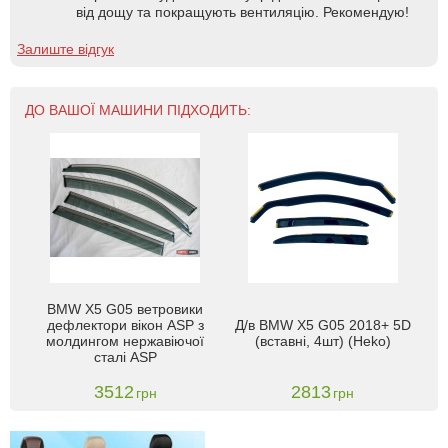
від дощу та покращують вентиляцію. Рекомендую!
Залиште відгук
ДО ВАШОЇ МАШИНИ ПІДХОДИТЬ:
BMW X5 G05 ветровики
дефлектори вікон ASP з
Д/в BMW X5 G05 2018+ 5D
молдингом нержавіючої
(вставні, 4шт) (Heko)
сталі ASP
3512
2813
грн
грн