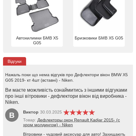
Автокилимки БМВ Х5
Бризковики БМВ Х5 G05
G05
Відгуки
Нажаль поки що нема відгуків про Дефлектори вікон BMW X5
G05 2019- кт 4шт (вставні) - Niken.
Ви маєте можливість ознаймитись з іншими відгуками
про інші вітровики - дефлектори вікон від виробника -
Niken.
Виктор
30.03.2025
В
Товар:
Дефлекторы окон Renault Kadjar 2015- (с
хром молдингом) - Niken
Вітровики - чудовий аксесуар для авто! Захищають