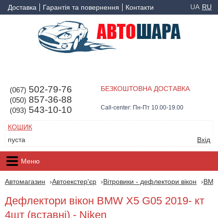
UA
RU
Доставка
Гарантія та повернення
Контакти
502-79-76
БЕЗКОШТОВНА ДОСТАВКА
(067)
857-36-88
(050)
Call-center: Пн-Пт 10.00-19.00
543-10-10
(093)
КОШИК
пуста
Вхід
Меню
Автомагазин
Автоекстер'єр
Вітровики - дефлектори вікон
BM
Дефлектори вікон BMW X5 G05 2019- кт
4шт (вставні) - Niken