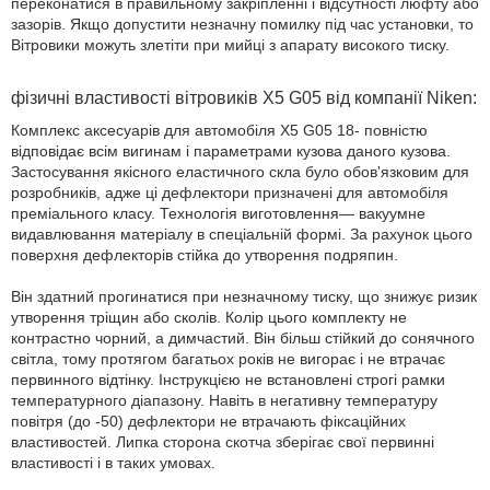
переконатися в правильному закріпленні і відсутності люфту або
зазорів. Якщо допустити незначну помилку під час установки, то
Вітровики можуть злетіти при мийці з апарату високого тиску.
фізичні властивості вітровиків Х5 G05 від компанії Niken:
Комплекс аксесуарів для автомобіля X5 G05 18- повністю
відповідає всім вигинам і параметрами кузова даного кузова.
Застосування якісного еластичного скла було обов'язковим для
розробників, адже ці дефлектори призначені для автомобіля
преміального класу. Технологія виготовлення— вакуумне
видавлювання матеріалу в спеціальній формі. За рахунок цього
поверхня дефлекторів стійка до утворення подряпин.
Він здатний прогинатися при незначному тиску, що знижує ризик
утворення тріщин або сколів. Колір цього комплекту не
контрастно чорний, а димчастий. Він більш стійкий до сонячного
світла, тому протягом багатьох років не вигорає і не втрачає
первинного відтінку. Інструкцією не встановлені строгі рамки
температурного діапазону. Навіть в негативну температуру
повітря (до -50) дефлектори не втрачають фіксаційних
властивостей. Липка сторона скотча зберігає свої первинні
властивості і в таких умовах.