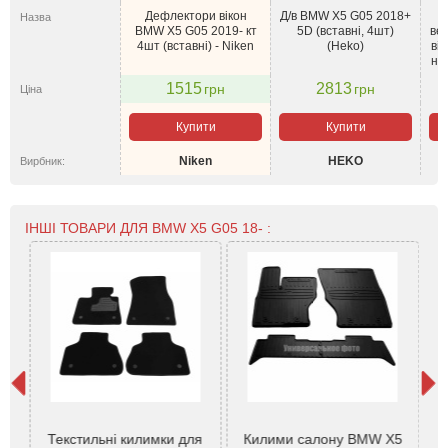
Дефлектори вікон
Д/в BMW X5 G05 2018+
Назва
BMW X5 G05 2019- кт
5D (вставні, 4шт)
ве
4шт (вставні) - Niken
(Heko)
ві
не
1515
2813
грн
грн
Ціна
Купити
Купити
Niken
HEKO
Вирбник:
ІНШІ ТОВАРИ ДЛЯ BMW X5 G05 18- :
 X5
Ав
Текстильні килимки для
Килими салону BMW X5
ез
BM