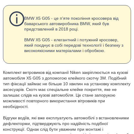
BMW X5 G05 - це п'яте покоління кросовера від
баварського автовиробника BMW, який був
представлений в 2018 році.
BMW X5 G05 - елегантний і потужний кросовер,
який поєднує в собі передові технології і безпеку з
високоякісними матеріалами і обробкою.
Комплект ветровиков від компанії Niken закріплюється на кузові
автомобіля Х5 G05 з допомогою клейкого скотчу 3М. Подібний
тип фіксації займає не більше 10 хвилин на установку комплекту
аксесуарів. Скотч має спеціальне клейке покриття, яке не
залишає слідів на кузові автомобіля. Це стане запорукою
можливості повторного використання вітровиків при
необхідності.
Відгуки водіїв, які вже експлуатують автомобілі з встановленими
дефлекторми, підтверджують про надійність подібної
конструкції. Однак слід бути уважним при монтажі і