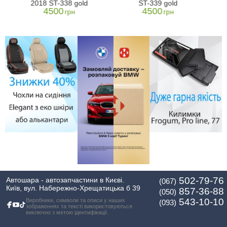
2018 ST-338 gold
ST-339 gold
4500
4500
грн
грн
502-79-76
Автошара - автозапчастини в Києві.
(067)
Київ, вул. Набережно-Хрещатицька б 39
857-36-88
(050)
543-10-10
Виробники, символи та описи у наших
(093)
зображеннях та тексті використовуються
виключно з метою ідентифікації.