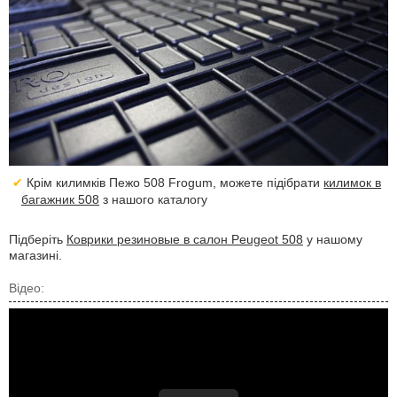
Крім килимків Пежо 508 Frogum, можете підібрати
килимок в
багажник 508
з нашого каталогу
Підберіть
Коврики резиновые в салон Peugeot 508
у нашому
магазині.
Відео: