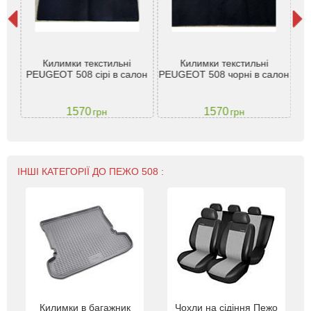
eot
Килимки текстильні
Килимки текстильні
,
Pe
PEUGEOT 508 сірі в салон
PEUGEOT 508 чорні в салон
1570
1570
грн
грн
ІНШІ КАТЕГОРІЇ ДО ПЕЖО 508 :
Килимки в багажник
Чохли на сідіння Пежо