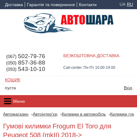
UA
RU
Доставка
Гарантія та повернення
Контакти
502-79-76
БЕЗКОШТОВНА ДОСТАВКА
(067)
857-36-88
(050)
Call-center: Пн-Пт 10.00-19.00
543-10-10
(093)
КОШИК
пуста
Вхід
Меню
Автомагазин
Автоінтер'єр
Килимки в автомобіль
Килимки гумо
Гумові килимки Frogum El Toro для
Peugeot 508 (mkII) 2018->