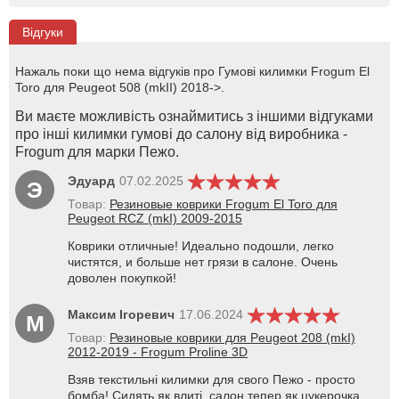
Відгуки
Нажаль поки що нема відгуків про Гумові килимки Frogum El
Toro для Peugeot 508 (mkII) 2018->.
Ви маєте можливість ознаймитись з іншими відгуками
про інші килимки гумові до салону від виробника -
Frogum для марки Пежо.
Эдуард
07.02.2025
Э
Товар:
Резиновые коврики Frogum El Toro для
Peugeot RCZ (mkI) 2009-2015
Коврики отличные! Идеально подошли, легко
чистятся, и больше нет грязи в салоне. Очень
доволен покупкой!
Максим Ігоревич
17.06.2024
М
Товар:
Резиновые коврики для Peugeot 208 (mkI)
2012-2019 - Frogum Proline 3D
Взяв текстильні килимки для свого Пежо - просто
бомба! Сидять як влиті, салон тепер як цукерочка.