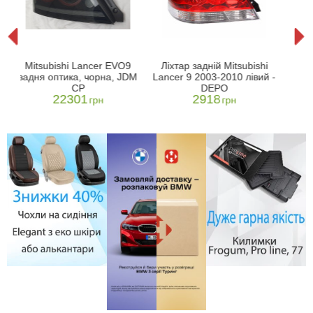
Ліх
Mitsubishi Lancer EVO9
Ліхтар задній Mitsubishi
й
Lanc
задня оптика, чорна, JDM
Lancer 9 2003-2010 лівий -
CP
DEPO
22301
2918
грн
грн