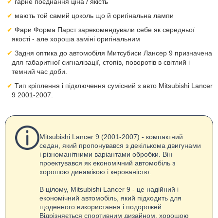
гарне поєднання ціна / якість
мають той самий цоколь що й оригінальна лампи
Фари Форма Парст зарекомендували себе як середньої
якості - але хороша заміні оригінальним
Задня оптика до автомобіля Митсубиси Лансер 9 призначена
для габаритної сигналізації, стопів, поворотів в світлий і
темний час доби.
Тип кріплення і підключення сумісний з авто Mitsubishi Lancer
9 2001-2007.
Mitsubishi Lancer 9 (2001-2007) - компактний
седан, який пропонувався з декількома двигунами
і різноманітними варіантами обробки. Він
проектувався як економічний автомобіль з
хорошою динамікою і керованістю.
В цілому, Mitsubishi Lancer 9 - це надійний і
економічний автомобіль, який підходить для
щоденного використання і подорожей.
Відрізняється спортивним дизайном, хорошою