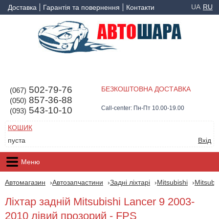
UA
RU
Доставка
Гарантія та повернення
Контакти
502-79-76
БЕЗКОШТОВНА ДОСТАВКА
(067)
857-36-88
(050)
Call-center: Пн-Пт 10.00-19.00
543-10-10
(093)
КОШИК
пуста
Вхід
Меню
Автомагазин
Автозапчастини
Задні ліхтарі
Mitsubishi
Mitsubi
Ліхтар задній Mitsubishi Lancer 9 2003-
2010 лівий прозорий - FPS