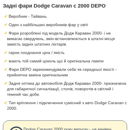
Задні фари Dodge Caravan с 2000 DEPO
Виробник - Тайвань.
Один з найбільших виробників фар у світі
Фари розроблені під модель Додж Караван 2000- і не
вимагає свердлень, змін-встановлюються в штатні місця
замість задніх штатних ліхтарів.
гарне поєднання ціна / якість
мають той самий цоколь що й оригінальна лампи
Фари DEPO зарекомендували себе як середньої якості -
прийнятна заміна оригінальним
Задня оптика до автомобіля Додж Караван 2000- призначена
для габаритної сигналізації, стопів, поворотів в світлий і
темний час доби.
Тип кріплення і підключення сумісний з авто Dodge Caravan с
2000.
Dodge Caravan 2000 року випуску - це мінівен