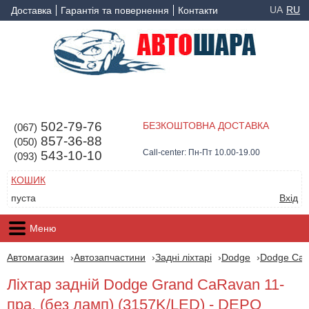
UA
RU
Доставка
Гарантія та повернення
Контакти
502-79-76
БЕЗКОШТОВНА ДОСТАВКА
(067)
857-36-88
(050)
Call-center: Пн-Пт 10.00-19.00
543-10-10
(093)
КОШИК
пуста
Вхід
Меню
Автомагазин
Автозапчастини
Задні ліхтарі
Dodge
Dodge Car
Ліхтар задній Dodge Grand CaRavan 11-
пра. (без ламп) (3157K/LED) - DEPO