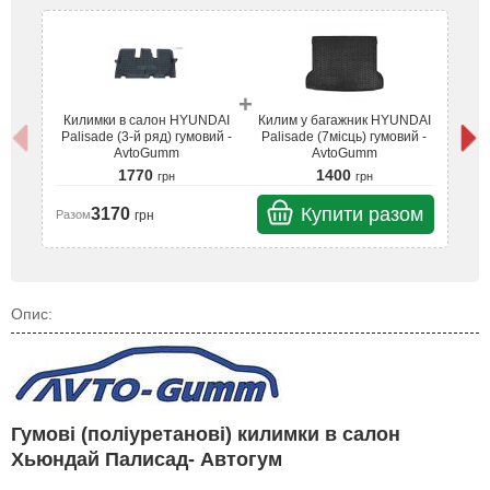
+
Килимки в салон HYUNDAI
Килим у багажник HYUNDAI
К
Palisade (3-й ряд) гумовий -
Palisade (7місць) гумовий -
P
AvtoGumm
AvtoGumm
1770
1400
грн
грн
Купити разом
3170
грн
Разом
Ра
Опис:
Гумові (поліуретанові) килимки в салон
Хьюндай Палисад- Автогум