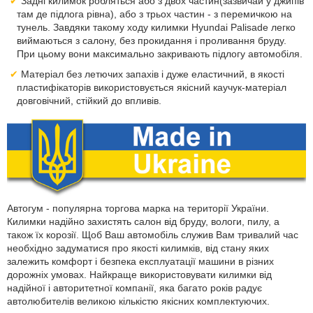
Задні килимок робляться або з двох частин(зазвичай у джипів
там де підлога рівна), або з трьох частин - з перемичкою на
тунель. Завдяки такому ходу килимки Hyundai Palisade легко
виймаються з салону, без прокидання і проливання бруду.
При цьому вони максимально закривають підлогу автомобіля.
Матеріал без летючих запахів і дуже еластичний, в якості
пластифікаторів використовується якісний каучук-матеріал
довговічний, стійкий до впливів.
Автогум - популярна торгова марка на території України.
Килимки надійно захистять салон від бруду, вологи, пилу, а
також їх корозії. Щоб Ваш автомобіль служив Вам тривалий час
необхідно задуматися про якості килимків, від стану яких
залежить комфорт і безпека експлуатації машини в різних
дорожніх умовах. Найкраще використовувати килимки від
надійної і авторитетної компанії, яка багато років радує
автолюбителів великою кількістю якісних комплектуючих.