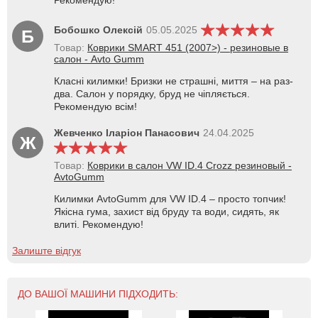
Рекомендую!
Бобошко Олексій
05.05.2025
Б
Товар:
Коврики SMART 451 (2007>) - резиновые в
салон - Avto Gumm
Класні килимки! Бризки не страшні, миття – на раз-
два. Салон у порядку, бруд не чіпляється.
Рекомендую всім!
Жевченко Іларіон Панасович
24.04.2025
Ж
Товар:
Коврики в салон VW ID.4 Crozz резиновый -
AvtoGumm
Килимки AvtoGumm для VW ID.4 – просто топчик!
Якісна гума, захист від бруду та води, сидять, як
влиті. Рекомендую!
Залиште відгук
ДО ВАШОЇ МАШИНИ ПІДХОДИТЬ: