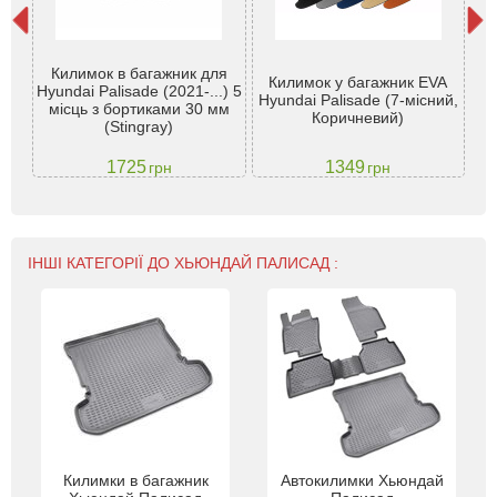
Килимок в багажник для
Килимок у багажник EVA
К
dai
Hyundai Palisade (2021-...) 5
Hyundai Palisade (7-місний,
Hy
місць з бортиками 30 мм
Коричневий)
(Stingray)
1725
1349
грн
грн
ІНШІ КАТЕГОРІЇ ДО ХЬЮНДАЙ ПАЛИСАД :
Килимки в багажник
Автокилимки Хьюндай