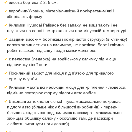
висота бортика 2-2. 5 см.
виробник-Україна, Матеріал-якісний поліуретан-м'які і
зберігають форму.
Килимки Hyundai Palisade без запаху, не вицвітають і не
псуються на сонці і не тріскаються при мінусовій температурі.
Завдяки високим бортикам і комірчастої структурі (в клітинку)
волога залишається на килимках, не протікає. Борт і клітина
роблять захист від снігу і води максимальною.
є пелюстка (ледарка) на водійському килимку під місце
відпочинку лівої ноги.
Посилений захист для місця під п'ятою для тривалого
терміну служби.
Килимки мають всі необхідні місця для кріплення - люверси,
відмінно повторює форму підлоги автомобіля.
Виконані за технологією xxl - гума максимально покриває
підлогу авто (більше ніж у більшості виробників) - передні
більше заходять вперед, килимок пасажира - максимально
захищає обшивку салону - особливо там, де пасажири
люблять витягнути ноги довше)).