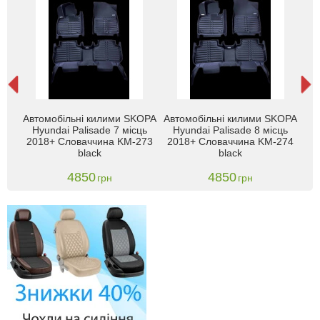
Автомобільні килими SKOPA
Автомобільні килими SKOPA
3
Hyundai Palisade 7 місць
Hyundai Palisade 8 місць
ній)
2018+ Словаччина KM-273
2018+ Словаччина KM-274
бо
black
black
4850
4850
грн
грн