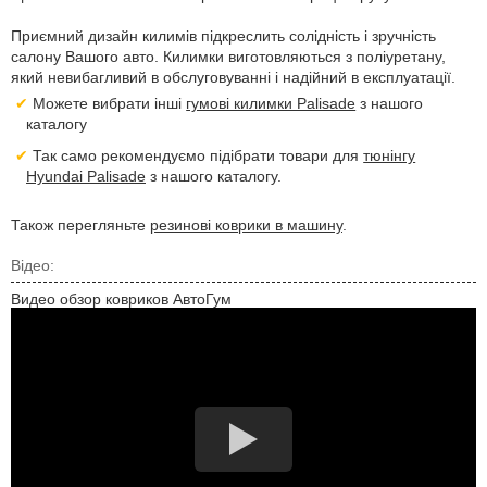
Приємний дизайн килимів підкреслить солідність і зручність
салону Вашого авто. Килимки виготовляються з поліуретану,
який невибагливий в обслуговуванні і надійний в експлуатації.
Можете вибрати інші
гумові килимки Palisade
з нашого
каталогу
Так само рекомендуємо підібрати товари для
тюнінгу
Hyundai Palisade
з нашого каталогу.
Також перегляньте
резинові коврики в машину
.
Відео:
Видео обзор ковриков АвтоГум