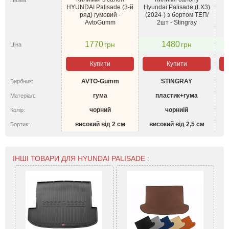
Назва
HYUNDAI Palisade (3-й
Hyundai Palisade (LX3)
ряд) гумовий -
(2024-) з бортом ТЕП/
AvtoGumm
2шт - Stingray
1770
1480
грн
грн
Ціна
Купити
Купити
AVTO-Gumm
STINGRAY
Вирбник:
гума
пластик+гума
Матеріал:
чорний
чорниій
Колір:
високий від 2 см
високий від 2,5 см
в
Бортик:
ІНШІ ТОВАРИ ДЛЯ HYUNDAI PALISADE :