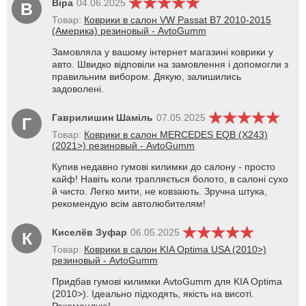
Віра
04.06.2025
В
Товар:
Коврики в салон VW Passat B7 2010-2015
(Америка) резиновый - AvtoGumm
Замовляла у вашому інтернет магазині коврики у
авто. Швидко відповіли на замовлення і допомогли з
правильним вибором. Дякую, залишились
задоволені.
Гаврилишин Шаміль
07.05.2025
Г
Товар:
Коврики в салон MERCEDES EQB (X243)
(2021>) резиновый - AvtoGumm
Купив недавно гумові килимки до салону - просто
кайф! Навіть коли трапляється болото, в салоні сухо
й чисто. Легко мити, не ковзають. Зручна штука,
рекомендую всім автолюбителям!
Киселёв Зуфар
06.05.2025
К
Товар:
Коврики в салон KIA Optima USA (2010>)
резиновый - AvtoGumm
Придбав гумові килимки AvtoGumm для KIA Optima
(2010>). Ідеально підходять, якість на висоті.