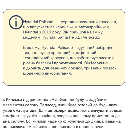
Hyundai Palisade — середньорозмірний кросовер,
що випускається корейським автовиробником
Hyundai з 2019 року. Він прийшов на зміну
моделям Hyundai Santa Fe XL і Veracruz.
В цілому, Hyundai Palisade - відмінний вибір для
тих, хто шукає просторий, комфортний і
технологічний кросовер, що забезпечує високий
рівень безпеки і продуктивності. Він ідеально
підходить для сімейних поїздок, тривалих поїздок і
щоденного використання.
s Килимки підприємства «AvtoGumm» будуть надійним
елементом салону Палисад, який буде готовий до будь-яких
умов експлуатації. Дані автоковри дозволяють відчувати водієві
комфорт і зручність водіння, завдяки щільному прилягання до
дна салону. Всі килими надійно фіксуються до днища машини,
що виключає можливість прослизання в процесі руху.