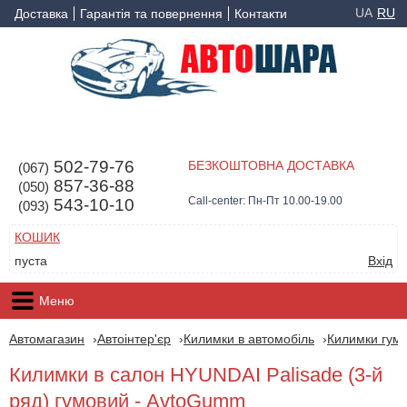
UA
RU
Доставка
Гарантія та повернення
Контакти
502-79-76
БЕЗКОШТОВНА ДОСТАВКА
(067)
857-36-88
(050)
Call-center: Пн-Пт 10.00-19.00
543-10-10
(093)
КОШИК
пуста
Вхід
Меню
Автомагазин
Автоінтер'єр
Килимки в автомобіль
Килимки гумо
Килимки в салон HYUNDAI Palisade (3-й
ряд) гумовий - AvtoGumm