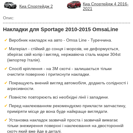
Киа Спортейдж 4 2016-
Киа Спортейдж 2
2021
Опис:
Накладки для Sportage 2010-2015 OmsaLine
Виробник накладок на авто - Omsa Line - Туреччина.
Матеріал - стійкий до сонця і морозів, не деформується,
зберігає свій колір і вигляд, нержавіюча сталь марки 304st
(імпортер Італія).
Спосіб кріплення - на 3М скотчі - залишається тільки
очистити поверхню і притиснути накладки.
Покращують внений вигляд автомобіля, додають солідності і
агресивности.
Повністю повторюють всі необхідні лінії і западини.
Перед наклеюванням рекомендуємо прикласти запчастину,
приміряти місце де вона буде найкраще виглядати.
Установка накладок зазвичай проста і зазвичай вимагає
тільки знежирення поверхні і наклеювання на двосторонній
скотч який вже йде в деталі.