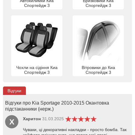
Автокилимки Киа
Бризковики Киа
Спортейдж 3
Спортейдж 3
Чохли на сідіння Киа
Вітровики до Киа
Спортейдж 3
Спортейдж 3
Відгуки
Відгуки про Kia Sportage 2010-2015 Окантовка
підстаканники (нерж.)
Харитон
31.03.2025
Х
Чуваки, ці декоративні накладки - просто бомба. Так
кайфово змінили скло, що тепер мої двері