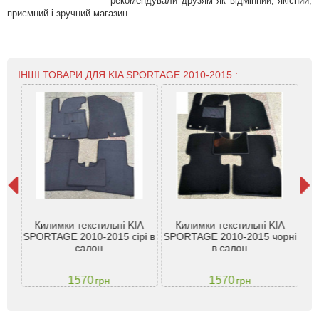
рекомендували друзям як відмінний, якісний,
приємний і зручний магазин.
ІНШІ ТОВАРИ ДЛЯ KIA SPORTAGE 2010-2015 :
age
Килимки текстильні KIA
Килимки текстильні KIA
Те
SPORTAGE 2010-2015 сірі в
SPORTAGE 2010-2015 чорні
Sp
салон
в салон
1570
1570
грн
грн