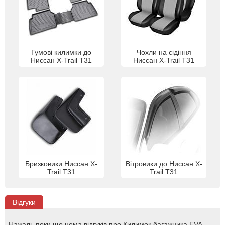
Гумові килимки до
Чохли на сідіння
Ниссан X-Trail T31
Ниссан X-Trail T31
Бризковики Ниссан X-
Вітровики до Ниссан X-
Trail T31
Trail T31
Відгуки
Нажаль поки що нема відгуків про Килимок багажника EVA