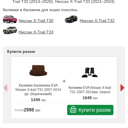
Trail T32 (2014–2020), Ниссан X-Trail T33 (2021–2024)
Килимки в багажник для інших поколінь:
Ниссан X-Trail T30
Ниссан X-Trail T32
Ниссан X-Trail T33
Купити разом
+
Килимок багажника EVA
Килимки EVA Nissan X-trail
Nissan X-trail T31 2007-2014
Ni
T31 2007-2014рр. (чорні)
рр. (Коричневий)
1649
грн
1349
грн
Купити разом
2998
грн
Разом
Ра