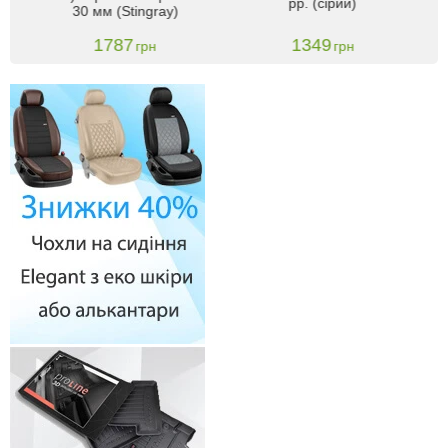
рр. (сірий)
30 мм (Stingray)
1787
1349
грн
грн