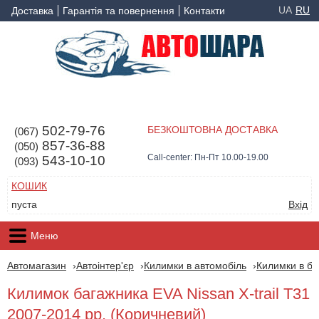
UA
RU
Доставка
Гарантія та повернення
Контакти
502-79-76
БЕЗКОШТОВНА ДОСТАВКА
(067)
857-36-88
(050)
Call-center: Пн-Пт 10.00-19.00
543-10-10
(093)
КОШИК
пуста
Вхід
Меню
Автомагазин
Автоінтер'єр
Килимки в автомобіль
Килимки в ба
Килимок багажника EVA Nissan X-trail T31
2007-2014 рр. (Коричневий)