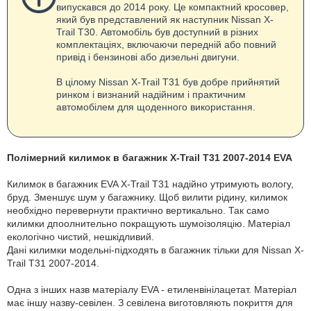
випускався до 2014 року. Це компактний кросовер,
який був представлений як наступник Nissan X-
Trail T30. Автомобіль був доступний в різних
комплектаціях, включаючи передній або повний
привід і бензинові або дизельні двигуни.
В цілому Nissan X-Trail T31 був добре прийнятий
ринком і визнаний надійним і практичним
автомобілем для щоденного використання.
Полімерний килимок в багажник X-Trail T31 2007-2014 EVA
Килимок в багажник EVA X-Trail T31 надійно утримують вологу,
бруд. Зменшує шум у багажнику. Щоб вилити рідину, килимок
необхідно перевернути практично вертикально. Так само
килимки дпоолнительно покращують шумоізоляцію. Матеріал
екологічно чистий, нешкідливий.
Дані килимки модельні-підходять в багажник тільки для Nissan X-
Trail T31 2007-2014.
Одна з інших назв матеріалу EVA - етиленвінілацетат. Матеріал
має іншу назву-севілен. З севілена виготовляють покриття для