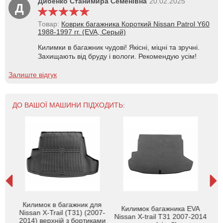
Дибенко Станимира Семенівна
20.02.2025
Д
Товар:
Коврик багажника Короткий Nissan Patrol Y60
1988-1997 гг. (EVA, Серый)
Килимки в багажник чудові! Якісні, міцні та зручні.
Захищають від бруду і вологи. Рекомендую усім!
Залиште відгук
ДО ВАШОЇ МАШИНИ ПІДХОДИТЬ:
 X-
Килимок в багажник для
Килимок багажника EVA
)
Nissan X-Trail (T31) (2007-
Nissan X-trail T31 2007-2014
Nis
ом
2014) верхній з бортиками