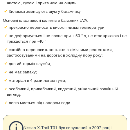
чистою, сухою і приємною на ошупь.
Килимки зменшують шум у багажнику.
Основні властивості килимів в багажник EVA:
прекрасно переносить високі і низькі температури;
не деформується і не пахне при + 50 ° з, не стає крихкою і не
тріскається при -40 °;
спокійно переносить контакти з хімічними реагентами,
застосовуваними на дорогах в холодну пору року;
довгий термін служби;
не має запаху;
матеріал в 4 рази легше гуми;
особливий, привабливий, видатний, унікальний зовнішній
вигляд;
легко миється під напором води.
Nissan X-Trail T31 був випущений в 2007 році і