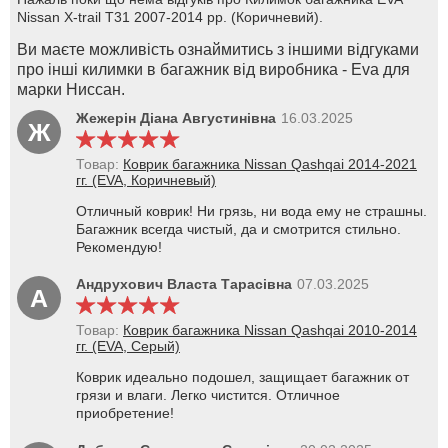
Nissan X-trail T31 2007-2014 рр. (Коричневий).
Ви маєте можливість ознаймитись з іншими відгуками
про інші килимки в багажник від виробника - Eva для
марки Ниссан.
Жежерін Діана Августинівна
16.03.2025
Ж
Товар:
Коврик багажника Nissan Qashqai 2014-2021
гг. (EVA, Коричневый)
Отличный коврик! Ни грязь, ни вода ему не страшны.
Багажник всегда чистый, да и смотрится стильно.
Рекомендую!
Андрухович Власта Тарасівна
07.03.2025
А
Товар:
Коврик багажника Nissan Qashqai 2010-2014
гг. (EVA, Серый)
Коврик идеально подошел, защищает багажник от
грязи и влаги. Легко чистится. Отличное
приобретение!