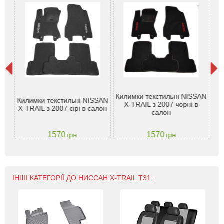
Килимки текстильні NISSAN
 X-
Килимки текстильні NISSAN
X-TRAIL з 2007 чорні в
N
X-TRAIL з 2007 сірі в салон
салон
1570
1570
грн
грн
ІНШІ КАТЕГОРІЇ ДО НИССАН X-TRAIL T31 :