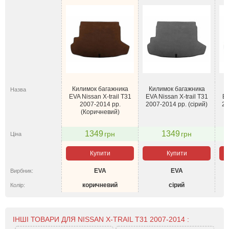
Килимок багажника
Килимок багажника
К
Назва
EVA Nissan X-trail T31
EVA Nissan X-trail T31
EV
2007-2014 рр.
2007-2014 рр. (сірий)
20
(Коричневий)
1349
1349
грн
грн
Ціна
Купити
Купити
EVA
EVA
Вирбник:
коричневий
сірий
Колір:
ІНШІ ТОВАРИ ДЛЯ NISSAN X-TRAIL T31 2007-2014 :