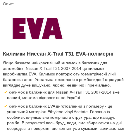
Опис:
Килимки Ниссан X-Trail T31 EVA-полімерні
Якщо бажаєте найкрасивіший килимок в багажник для
автомобіля Nissan X-Trail T31 2007-2014 це килимок
виробництва EVA. Килимок повторюють гоеметріческіі лінії
багажника авто. Унікальна технологія з ромбовидної стрктурой
виглядає дуже вишукано, якісно, незвично і преміально.
килимок в багажник для Nissan X-Trail T31 2007-2014 вже
пошиті, можемо відправити по Україні.
килимок в багажник EVA виготовлений з полімеру - це
унікальний матеріал Ethylene vinyl Acetate. Головна їх
особливість-унікальна комірчаста структура, що нагадує
ромби. В результаті весь бруд, води, пил збираються на дні
осередків, а поверхня, що контактує з сумками, залишається