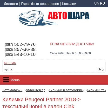
UA
RU
Доставка
Гарантія та повернення
Контакти
502-79-76
БЕЗКОШТОВНА ДОСТАВКА
(067)
857-36-88
(050)
Call-center: Пн-Пт 10.00-19.00
543-10-10
(093)
КОШИК
пуста
Вхід
Меню
Автомагазин
Автоінтер'єр
Килимки в автомобіль
Килимки текс
Килимки Peugeot Partner 2018->
текстильні чорні в салон Ciak