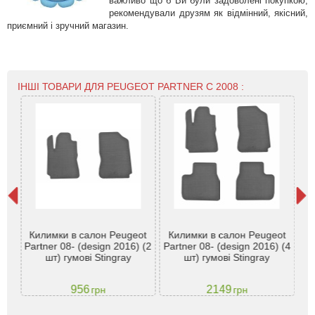
важливо що б Ви були задоволені покупкою,
рекомендували друзям як відмінний, якісний,
приємний і зручний магазин.
ІНШІ ТОВАРИ ДЛЯ PEUGEOT PARTNER С 2008 :
ля
Килимки в салон Peugeot
Килимки в салон Peugeot
3
вто
Partner 08- (design 2016) (2
Partner 08- (design 2016) (4
шт) гумові Stingray
шт) гумові Stingray
бо
956
2149
грн
грн