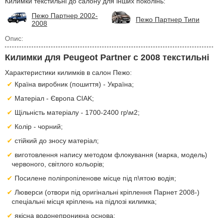
Килимки текстильні до салону для інших поколінь:
Пежо Партнер 2002-
Пежо Партнер Типи
2008
Опис:
Килимки для Peugeot Partner с 2008 текстильні
Характеристики килимків в салон Пежо:
Країна виробник (пошиття) - Україна;
Матеріал - Європа CIAK;
Щільність матеріалу - 1700-2400 гр\м2;
Колір - чорний;
стійкий до зносу матеріал;
виготовлення напису методом флокування (марка, модель)
червоного, світлого кольорів;
Посилене поліпропіленове місце під п\ятою водія;
Люверси (отвори під оригінальні кріплення Парнет 2008-)
спеціальні місця кріплень на підлозі килимка;
якісна водонепроникна основа;