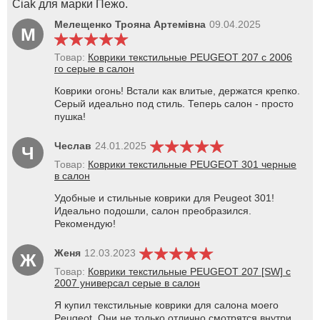
Ciak для марки Пежо.
Мелещенко Трояна Артемівна
09.04.2025
М
Товар:
Коврики текстильные PEUGEOT 207 с 2006
го серые в салон
Коврики огонь! Встали как влитые, держатся крепко.
Серый идеально под стиль. Теперь салон - просто
пушка!
Чеслав
24.01.2025
Ч
Товар:
Коврики текстильные PEUGEOT 301 черные
в салон
Удобные и стильные коврики для Peugeot 301!
Идеально подошли, салон преобразился.
Рекомендую!
Женя
12.03.2023
Ж
Товар:
Коврики текстильные PEUGEOT 207 [SW] с
2007 универсал серые в салон
Я купил текстильные коврики для салона моего
Peugeot. Они не только отлично смотрятся внутри