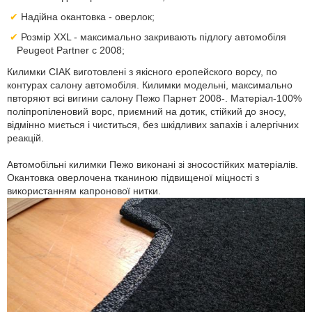
Надійна окантовка - оверлок;
Розмір XXL - максимально закривають підлогу автомобіля
Peugeot Partner с 2008;
Килимки СІАК виготовлені з якісного еропейского ворсу, по
контурах салону автомобіля. Килимки модельні, максимально
пвторяют всі вигини салону Пежо Парнет 2008-. Матеріал-100%
поліпропіленовий ворс, приємний на дотик, стійкий до зносу,
відмінно миється і чиститься, без шкідливих запахів і алергічних
реакцій.
Автомобільні килимки Пежо виконані зі зносостійких матеріалів.
Окантовка оверлочена тканиною підвищеної міцності з
використанням капронової нитки.