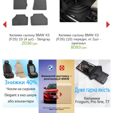
X3
Ки
Килими салону BMW X3
Килими салону BMW X3
са
(F25) 10 (4 шт) - Stingray
(F26) (10) передні, кт 2шт -
201
2036
оригінал
грн
8093
грн