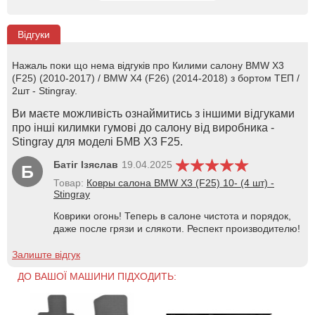
Відгуки
Нажаль поки що нема відгуків про Килими салону BMW X3
(F25) (2010-2017) / BMW X4 (F26) (2014-2018) з бортом ТЕП /
2шт - Stingray.
Ви маєте можливість ознаймитись з іншими відгуками
про інші килимки гумові до салону від виробника -
Stingray для моделі БМВ Х3 F25.
Батіг Ізяслав
19.04.2025
Б
Товар:
Ковры салона BMW X3 (F25) 10- (4 шт) -
Stingray
Коврики огонь! Теперь в салоне чистота и порядок,
даже после грязи и слякоти. Респект производителю!
Залиште відгук
ДО ВАШОЇ МАШИНИ ПІДХОДИТЬ: