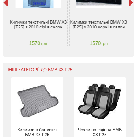
25)
К
Килимки текстильні BMW X3
Килимки текстильні BMW X3
й -
X3 
[F25] з 2010 сірі в салон
[F25] з 2010 чорні в салон
1570
1570
грн
грн
ІНШІ КАТЕГОРІЇ ДО БМВ Х3 F25 :
Килимки в багажник
Чохли на сідіння БМВ
БМВ Х3 F25
Х3 F25