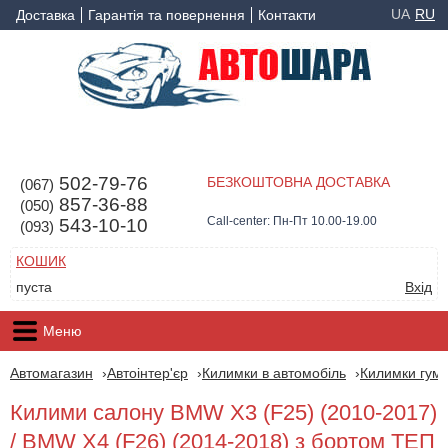
UA
RU
Доставка
Гарантія та повернення
Контакти
502-79-76
БЕЗКОШТОВНА ДОСТАВКА
(067)
857-36-88
(050)
Call-center: Пн-Пт 10.00-19.00
543-10-10
(093)
КОШИК
пуста
Вхід
Меню
Автомагазин
Автоінтер'єр
Килимки в автомобіль
Килимки гумо
Килими салону BMW X3 (F25) (2010-2017)
/ BMW X4 (F26) (2014-2018) з бортом ТЕП