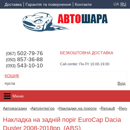
UA
RU
Доставка
Гарантія та повернення
Контакти
502-79-76
БЕЗКОШТОВНА ДОСТАВКА
(067)
857-36-88
(050)
Call-center: Пн-Пт 10.00-19.00
543-10-10
(093)
КОШИК
пуста
Вхід
Меню
Автомагазин
Автоінтер'єр
Накладки на пороги
Renault
Renau
Накладка на задній поріг EuroCap Dacia
Duster 2008-2018рр. (ABS)