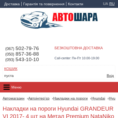
UA
RU
Доставка
Гарантія та повернення
Контакти
502-79-76
БЕЗКОШТОВНА ДОСТАВКА
(067)
857-36-88
(050)
Call-center: Пн-Пт 10.00-19.00
543-10-10
(093)
КОШИК
пуста
Вхід
Меню
Автомагазин
Автоінтер'єр
Накладки на пороги
Hyundai
Hyun
Накладки на пороги Hyundai GRANDEUR
VI 2017- 4 шт на Метал Premium NataNiko