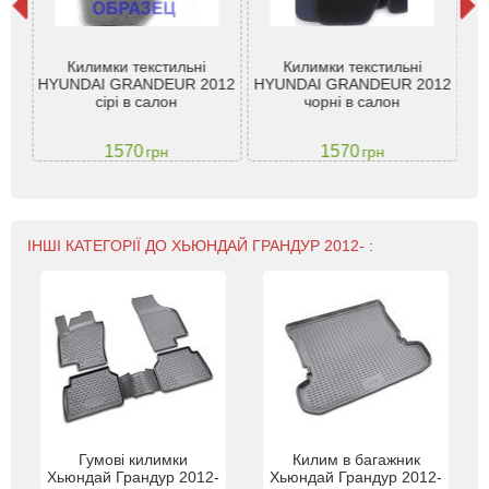
Дв
Килимки текстильні
Килимки текстильні
I
HYUNDAI GRANDEUR 2012
HYUNDAI GRANDEUR 2012
йка
Gr
сірі в салон
чорні в салон
ko
1570
1570
грн
грн
ІНШІ КАТЕГОРІЇ ДО ХЬЮНДАЙ ГРАНДУР 2012- :
Гумові килимки
Килим в багажник
Хьюндай Грандур 2012-
Хьюндай Грандур 2012-