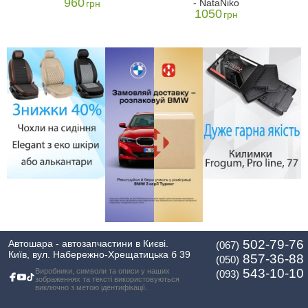
960
- NataNiko
грн
1050
грн
502-79-76
Автошара - автозапчастини в Києві.
(067)
Київ, вул. Набережно-Хрещатицька б 39
857-36-88
(050)
543-10-10
Виробники, символи та описи у наших
(093)
зображеннях та тексті використовуються
виключно з метою ідентифікації.