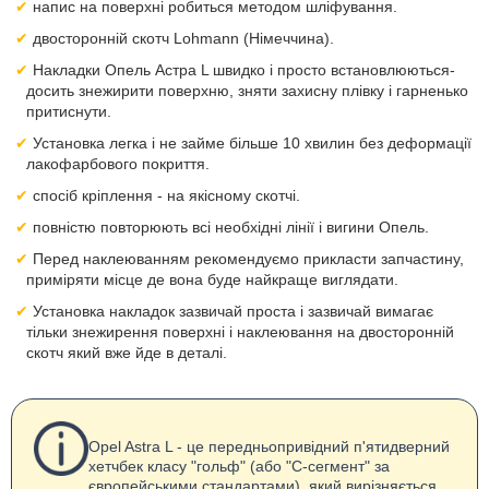
напис на поверхні робиться методом шліфування.
двосторонній скотч Lohmann (Німеччина).
Накладки Опель Астра L швидко і просто встановлюються-
досить знежирити поверхню, зняти захисну плівку і гарненько
притиснути.
Установка легка і не займе більше 10 хвилин без деформації
лакофарбового покриття.
спосіб кріплення - на якісному скотчі.
повністю повторюють всі необхідні лінії і вигини Опель.
Перед наклеюванням рекомендуємо прикласти запчастину,
приміряти місце де вона буде найкраще виглядати.
Установка накладок зазвичай проста і зазвичай вимагає
тільки знежирення поверхні і наклеювання на двосторонній
скотч який вже йде в деталі.
Opel Astra L - це передньопривідний п'ятидверний
хетчбек класу "гольф" (або "C-сегмент" за
європейськими стандартами), який вирізняється