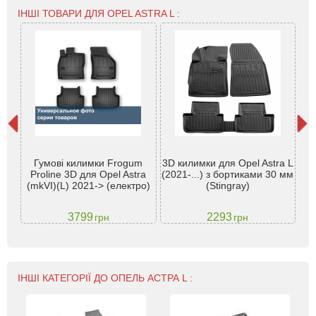
ІНШІ ТОВАРИ ДЛЯ OPEL ASTRA L :
з
Гумові килимки Frogum
3D килимки для Opel Astra L
Ре
D
Proline 3D для Opel Astra
(2021-...) з бортиками 30 мм
д
(mkVI)(L) 2021-> (електро)
(Stingray)
20
3799
2293
грн
грн
ІНШІ КАТЕГОРІЇ ДО ОПЕЛЬ АСТРА L :