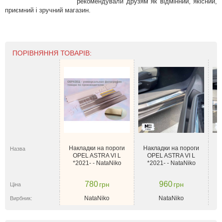
рекомендували друзям як відмінний, якісний,
приємний і зручний магазин.
ПОРІВНЯННЯ ТОВАРІВ:
Накладки на пороги
Накладки на пороги
Н
Назва
OPEL ASTRA VI L
OPEL ASTRA VI L
*2021- - NataNiko
*2021- - NataNiko
780
960
грн
грн
Ціна
NataNiko
NataNiko
Вирбник: