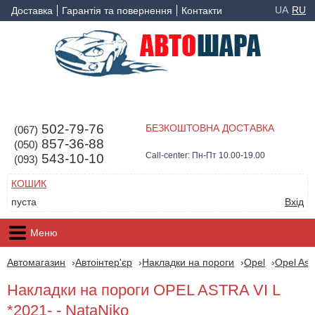
UA
RU
Доставка
Гарантія та повернення
Контакти
502-79-76
БЕЗКОШТОВНА ДОСТАВКА
(067)
857-36-88
(050)
Call-center: Пн-Пт 10.00-19.00
543-10-10
(093)
КОШИК
пуста
Вхід
Меню
Автомагазин
Автоінтер'єр
Накладки на пороги
Opel
Opel Ast
Накладки на пороги OPEL ASTRA VI L
*2021- - NataNiko