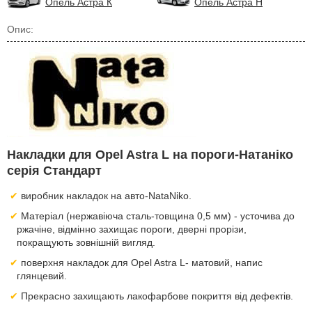
Опель Астра К
Опель Астра Н
Опис:
Накладки для Opel Astra L на пороги-Натаніко
серія Стандарт
виробник накладок на авто-NataNiko.
Матеріал (нержавіюча сталь-товщина 0,5 мм) - усточива до
ржачіне, відмінно захищає пороги, дверні прорізи,
покращують зовнішній вигляд.
поверхня накладок для Opel Astra L- матовий, напис
глянцевий.
Прекрасно захищають лакофарбове покриття від дефектів.