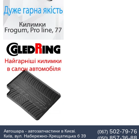
502-79-76
Автошара - автозапчастини в Києві.
(067)
Київ, вул. Набережно-Хрещатицька б 39
857-36-88
(050)