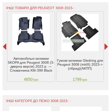
ІНШІ ТОВАРИ ДЛЯ PEUGEOT 3008 2023- :
Автомобільні килимки
Гумові килимки Gledring для
Ко
SKOPA для Peugeot 3008 (3-
3 —
Peugeot 3008 (mkIII) 2023->
P 
дверна версія) 2023 р. —
(гібрид)(АКПП)
Словаччина KM-398 Black
4850
1799
грн
грн
ІНШІ КАТЕГОРІЇ ДО ПЕЖО 3008 2023- :