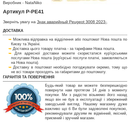
Виробник - NataNiko
Артикул P-PE41
Зверніть увагу на
Знак аварийный Peugeot 3008 2023-
.
ДОСТАВКА
Можлива відправка на відділення або поштомат Нова пошта по
Києву та Україні.
Доставка цього товару платна - за тарифами Нова пошта.
Для адресної доставки можете скористатися кур'єрськими
послугами Нова пошта (кур'єрські послуги платні, замовляються
на Нова пошта).
Доставку в поштомат необхідно погоджувати окремо, тому що
не всі товари проходять за габаритами до поштомату.
ГАРАНТІЯ ТА ПОВЕРНЕННЯ
Будь-який товар ви можете безперешкодно
повернути нам протягом 14 днів з моменту
покупки. Ми з радістю візьмемо його назад
якщо він не був в експлуатації і збережений
заводський вигляд. Нашому магазину дуже
важливо що б Ви були задоволені покупкою,
рекомендували друзям як відмінний, якісний,
приємний і зручний магазин.