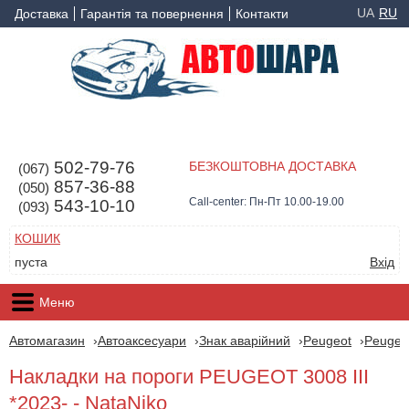
UA
RU
Доставка
Гарантія та повернення
Контакти
502-79-76
БЕЗКОШТОВНА ДОСТАВКА
(067)
857-36-88
(050)
Call-center: Пн-Пт 10.00-19.00
543-10-10
(093)
КОШИК
пуста
Вхід
Меню
Автомагазин
Автоаксесуари
Знак аварійний
Peugeot
Peugeo
Накладки на пороги PEUGEOT 3008 III
*2023- - NataNiko