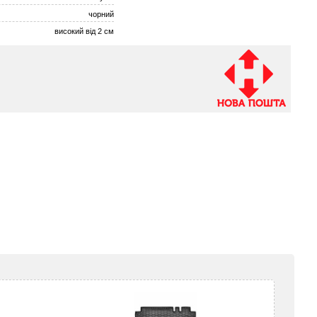
чорний
високий від 2 см