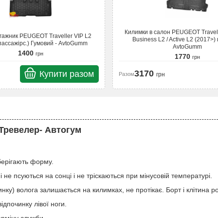
Килимки в салон PEUGEOT Travell
гажник PEUGEOT Traveller VIP L2
Business L2 / Active L2 (2017>)
пассажірс.) Гумовий - AvtoGumm
AvtoGumm
1400
грн
1770
грн
3170
Купити разом
Разом
грн
 Тревелер- Автогум
зберігають форму.
і не псуються на сонці і не тріскаються при мінусовій температурі.
тинку) волога залишається на килимках, не протікає. Борт і клітина р
ідпочинку лівої ноги.