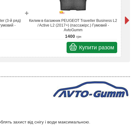
+
er (3-й ряд)
Килим в багажник PEUGEOT Traveller Business L2
Кил
 гумовий -
/ Active L2 (2017>) (пассажірс.) Гумовий -
AvtoGumm
1400
грн
Купити разом
Разом
облять захист від снігу і води максимальною.