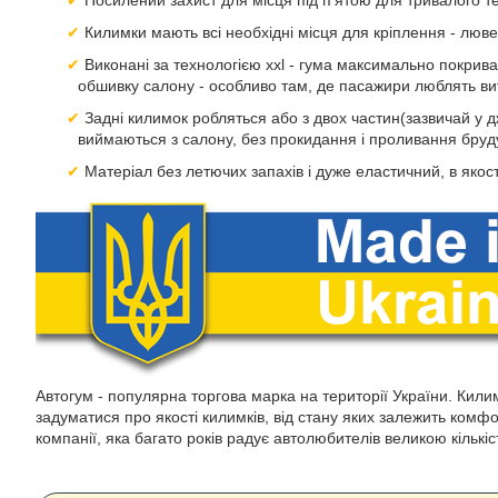
Посилений захист для місця під п'ятою для тривалого т
Килимки мають всі необхідні місця для кріплення - люв
Виконані за технологією xxl - гума максимально покрива
обшивку салону - особливо там, де пасажири люблять вит
Задні килимок робляться або з двох частин(зазвичай у дж
виймаються з салону, без прокидання і проливання бруд
Матеріал без летючих запахів і дуже еластичний, в якост
Автогум - популярна торгова марка на території України. Килим
задуматися про якості килимків, від стану яких залежить комф
компанії, яка багато років радує автолюбителів великою кількі