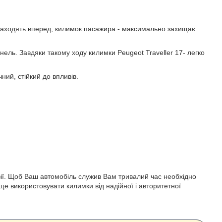
ше заходять вперед, килимок пасажира - максимально захищає
унель. Завдяки такому ходу килимки Peugeot Traveller 17- легко
ний, стійкий до впливів.
розії. Щоб Ваш автомобіль служив Вам тривалий час необхідно
ще використовувати килимки від надійної і авторитетної