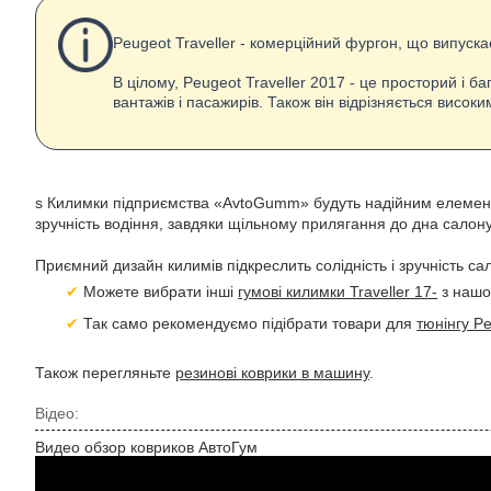
Peugeot Traveller - комерційний фургон, що випускає
В цілому, Peugeot Traveller 2017 - це просторий і
вантажів і пасажирів. Також він відрізняється висок
s Килимки підприємства «AvtoGumm» будуть надійним елементом
зручність водіння, завдяки щільному прилягання до дна салон
Приємний дизайн килимів підкреслить солідність і зручність са
Можете вибрати інші
гумові килимки Traveller 17-
з нашо
Так само рекомендуємо підібрати товари для
тюнінгу Pe
Також перегляньте
резинові коврики в машину
.
Відео:
Видео обзор ковриков АвтоГум