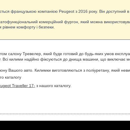
ться французькою компанією Peugeot з 2016 року. Він доступний в трь
 багатофункціональний комерційний фургон, який можна використову
им рівнем комфорту і безпеки.
 салону Тревелер, який буде готовий до будь-яких умов експлуатац
у. Всі килими надійно фіксуються до днища машини, що виключає мо
лону Вашого авто. Килимки виготовляються з поліуретану, який невиб
го каталогу
ugeot Traveller 17-
з нашого каталогу.