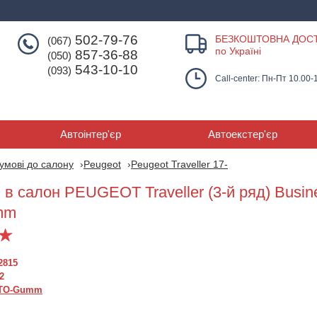
502-79-76
БЕЗКОШТОВНА ДОС
(067)
по Україні
857-36-88
(050)
543-10-10
(093)
Call-center: Пн-Пт 10.00-
Автоінтер'єр
Автоекстер'єр
умові до салону
Peugeot
Peugeot Traveller 17-
в салон PEUGEOT Traveller (3-й ряд) Busines
mm
2815
2
TO-Gumm