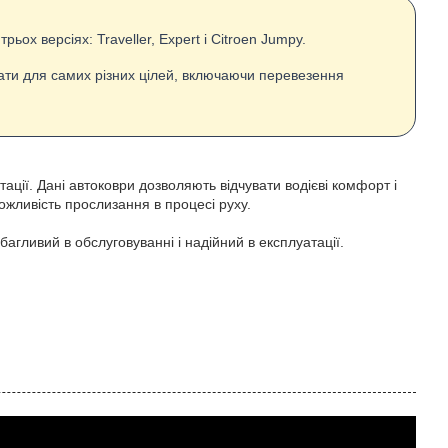
ох версіях: Traveller, Expert і Citroen Jumpy.
вати для самих різних цілей, включаючи перевезення
ії. Дані автоковри дозволяють відчувати водієві комфорт і
жливість прослизання в процесі руху.
агливий в обслуговуванні і надійний в експлуатації.