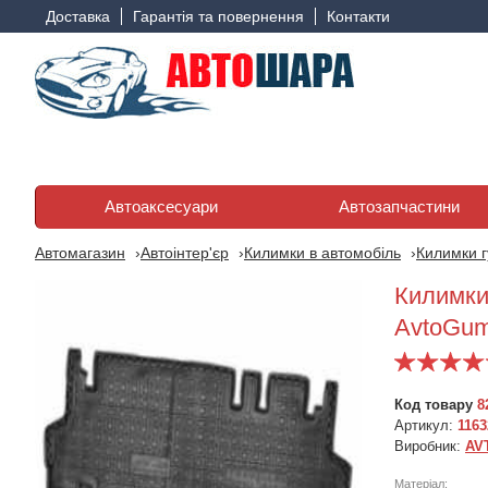
Доставка
Гарантія та повернення
Контакти
Автоаксесуари
Автозапчастини
Автомагазин
Автоінтер'єр
Килимки в автомобіль
Килимки г
Килимки 
AvtoGu
Код товару
8
Артикул:
1163
Виробник:
AV
Матеріал: