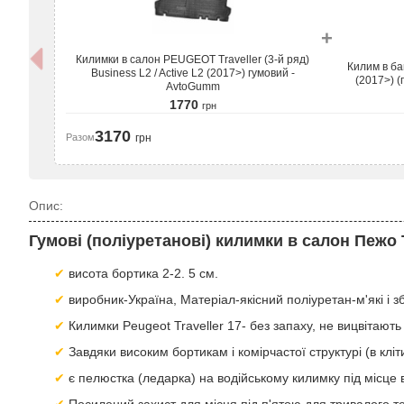
+
Килимки в салон PEUGEOT Traveller (3-й ряд)
Килим в ба
Business L2 / Active L2 (2017>) гумовий -
(2017>) (
AvtoGumm
1770
грн
3170
Разом
грн
Опис:
Гумові (поліуретанові) килимки в салон Пежо
висота бортика 2-2. 5 см.
виробник-Україна, Матеріал-якісний поліуретан-м'які і 
Килимки Peugeot Traveller 17- без запаху, не вицвітають 
Завдяки високим бортикам і комірчастої структурі (в клі
є пелюстка (ледарка) на водійському килимку під місце в