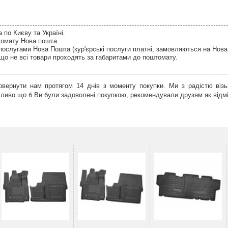
по Києву та Україні.
томату Нова пошта.
послугами Нова Пошта (кур'єрські послуги платні, замовляються на Нова
що не всі товари проходять за габаритами до поштомату.
вернути нам протягом 14 днів з моменту покупки. Ми з радістю візь
иво що б Ви були задоволені покупкою, рекомендували друзям як відмін