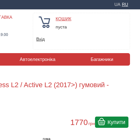
UA
RU
ТАВКА
КОШИК
пуста
19.00
Вхід
Автоелектроніка
Багажники
s L2 / Active L2 (2017>) гумовий -
1770
Купити
грн
гума