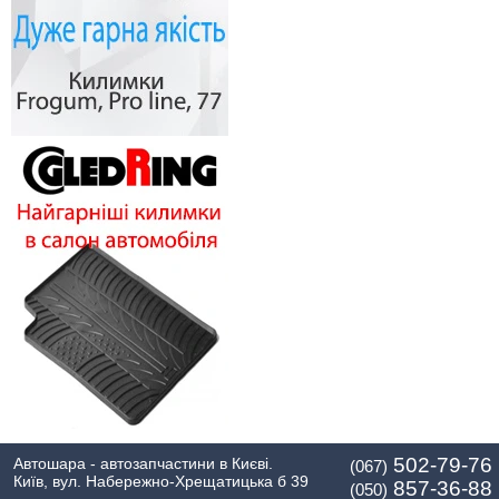
502-79-76
Автошара - автозапчастини в Києві.
(067)
Київ, вул. Набережно-Хрещатицька б 39
857-36-88
(050)