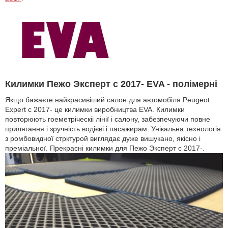
Килимки Пежо Эксперт с 2017- EVA - полімерні
Якщо бажаєте найкрасивіший салон для автомобіля Peugeot
Expert с 2017- це килимки виробництва EVA. Килимки
повторюють гоеметріческіі лінії і салону, забезпечуючи повне
прилягання і зручність водієві і пасажирам. Унікальна технологія
з ромбовидної стрктурой виглядає дуже вишукано, якісно і
преміальної. Прекрасні килимки для Пежо Эксперт с 2017-.