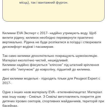
місць), так і вантажний фургон.
Килимки EVA Эксперт с 2017- надійно утримують воду. Щоб
вилити рідину, килимок необхідно перевернути практично
вертикально. Рідина не буде розтікатися в поїздці і створювати
дискомфорт водієві і пасажирам.
Так само килимки дпоолнітельно покращують шумоізоляцію.
Матеріал екологічно чистий, нешкідливий.
Килимки надійно фіксуються "кліпсою" під штатний кріплення
авто або "липучкою" до ковроліну, підшитий до килимка.
Дані килимки модельні - підходять тільки для Peugeot Expert с
2017-.
Одне з інших назв матеріалу EVA - етиленвінілацетат. Матеріал
має іншу назву - Севілья. З Севільї виготовляють покриття для
дитячих ігрових секторів, спортивних майданчиків, територій при
басейнах.