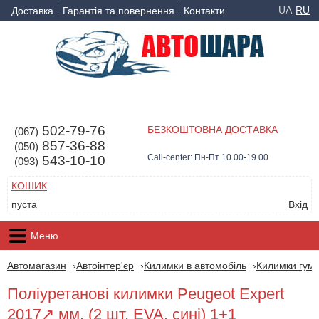
UA
RU
Доставка
Гарантія та повернення
Контакти
502-79-76
БЕЗКОШТОВНА ДОСТАВКА
(067)
857-36-88
(050)
Call-center: Пн-Пт 10.00-19.00
543-10-10
(093)
КОШИК
пуста
Вхід
Меню
Автомагазин
Автоінтер'єр
Килимки в автомобіль
Килимки гумо
Поліуретанові килимки Peugeot Expert
2017↗ мм. (2 шт, EVA, сині) 1+1