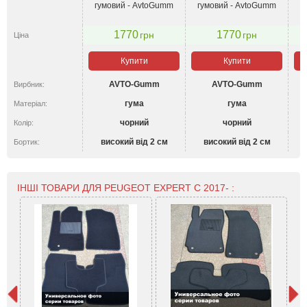
гумовий - AvtoGumm
гумовий - AvtoGumm
1770
1770
грн
грн
Ціна
Купити
Купити
AVTO-Gumm
AVTO-Gumm
Вирбник:
гума
гума
Матеріал:
чорний
чорний
Колір:
високий від 2 см
високий від 2 см
Бортик:
ІНШІ ТОВАРИ ДЛЯ PEUGEOT EXPERT С 2017- :