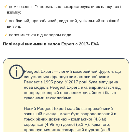
демісезонні - їх нормально використовувати як влітку так і
взимку;
особливий, привабливий, видатний, унікальний зовнішній
вигляд;
легко миється під напором води.
Полімерні килимки в салон Expert с 2017- EVA
Peugeot Expert — легкий комерційний фургон, що
випускається французьким автовиробником
Peugeot з 1995 року. У 2017 році була випущена
нова модель Peugeot Expert, яка відрізняється від
попередніх версій оновленим дизайном і більш
сучасними технологіями.
Новий Peugeot Expert має більш привабливий
зовнішній вигляд і може бути запропонований в
трьох різних довжинах - компактної (4,6 м),
середньої (4,95 м) і довгої (5,3 м). Крім того,
пропонується як пасажирський фургон (до 9