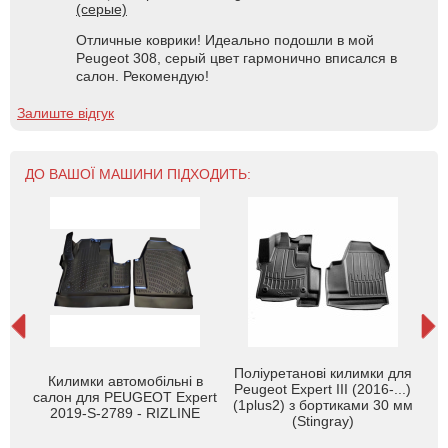
(серые)
Отличные коврики! Идеально подошли в мой
Peugeot 308, серый цвет гармонично вписался в
салон. Рекомендую!
Залиште відгук
ДО ВАШОЇ МАШИНИ ПІДХОДИТЬ:
Поліуретанові килимки для
EOT
Килимки автомобільні в
Ки
Peugeot Expert III (2016-...)
т.
салон для PEUGEOT Expert
T
(1plus2) з бортиками 30 мм
2019-S-2789 - RIZLINE
(Stingray)