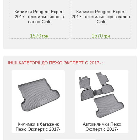
geot
Килимки Peugeot Expert
Килимки Peugeot Expert
Кил
на
2017- текстильні чорні в
2017- текстильні сірі в салон
Exp
йка
салон Ciak
Ciak
ko
1570
1570
грн
грн
ІНШІ КАТЕГОРІЇ ДО ПЕЖО ЭКСПЕРТ С 2017- :
Килимки в багажник
Автокилимки Пежо
Пежо Эксперт с 2017-
Эксперт с 2017-