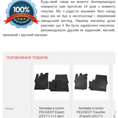
Будь-який товар ви можете безперешкодно
повернути нам протягом 14 днів з моменту
покупки. Ми з радістю візьмемо його назад
якщо він не був в експлуатації і збережений
заводський вигляд. Нашому магазину дуже
важливо що б Ви були задоволені покупкою,
рекомендували друзям як відмінний, якісний,
приємний і зручний магазин.
ПОРІВНЯННЯ ТОВАРІВ:
Килимки в салон
Килимки в салон
Назва
PEUGEOT Expert
PEUGEOT Traveller
P
(2017>) 1+2 вант.
(Expert) (2017>)
(20