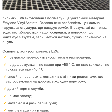
Килимки EVA виготовлені з полімеру - це унікальний матеріал
Ethylene Vinyl Acetate. Головна їхня особливість - унікальна
чарункова структура, що нагадує ромби. В результаті вся грязь,
води, пил збираються на дні осередків, а поверхня, що
контактує з взуттям, залишається чистою, сухою і приємною на
ошупь.
Основні властивості килимків EVA:
прекрасно переносить високі і низькі температури;
не деформується і не пахне при +50 ° С, не стає крихкою і не
тріскається при -40 ° С;
спокійно переносить контакти з хімічними реагентами, що
застосовуються на дорогах в холодну пору року;
довгий термін служби;
не має запаху;
матеріал в 4 рази легше гуми;
комплектація - як в назві;