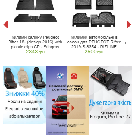
3D 
Килими салону Peugeot
Килимки автомобільні в
-ми
Rifter 18- (design 2016) with
салон для PEUGEOT Rifter
підл
plastic clips CP - Stingray
2019-S-8354 - RIZLINE
2343
2500
грн
грн