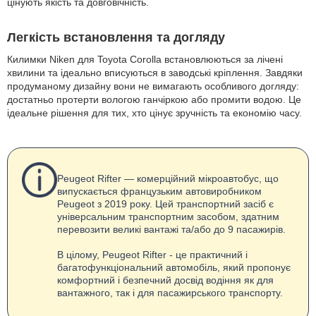
цінують якість та довговічність.
Легкість встановлення та догляду
Килимки Niken для Toyota Corolla встановлюються за лічені
хвилини та ідеально вписуються в заводські кріплення. Завдяки
продуманому дизайну вони не вимагають особливого догляду:
достатньо протерти вологою ганчіркою або промити водою. Це
ідеальне рішення для тих, хто цінує зручність та економію часу.
Peugeot Rifter — комерційний мікроавтобус, що
випускається французьким автовиробником
Peugeot з 2019 року. Цей транспортний засіб є
універсальним транспортним засобом, здатним
перевозити великі вантажі та/або до 9 пасажирів.
В цілому, Peugeot Rifter - це практичний і
багатофункціональний автомобіль, який пропонує
комфортний і безпечний досвід водіння як для
вантажного, так і для пасажирського транспорту.