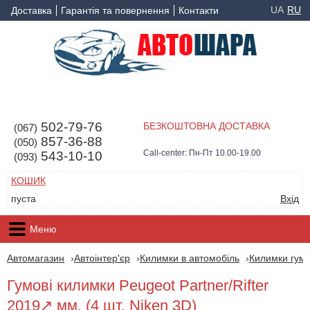
UA
RU
Доставка
Гарантія та повернення
Контакти
502-79-76
БЕЗКОШТОВНА ДОСТАВКА
(067)
857-36-88
(050)
Call-center: Пн-Пт 10.00-19.00
543-10-10
(093)
КОШИК
пуста
Вхід
Меню
Автомагазин
Автоінтер'єр
Килимки в автомобіль
Килимки гумо
Гумові килимки Peugeot Partner/Rifter
2019↗ мм. (4 шт, Niken 3D)