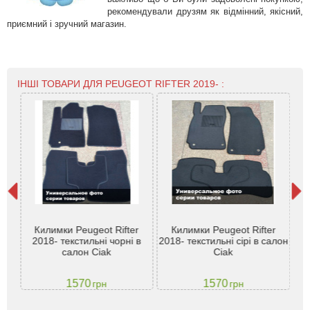
рекомендували друзям як відмінний, якісний,
приємний і зручний магазин.
ІНШІ ТОВАРИ ДЛЯ PEUGEOT RIFTER 2019- :
К
ю
Килимки Peugeot Rifter
Килимки Peugeot Rifter
ter
2018- текстильні чорні в
2018- текстильні сірі в салон
кор
салон Ciak
Ciak
1570
1570
грн
грн