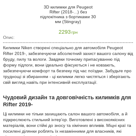
3D килимки для Peugeot
Rifter (2018-...) без
підлокітника з бортиками 30
мм (Stingray)
2293
грн
Опис:
Килимки Niken створені спеціально для автомобіля Peugeot
Rifter 2019-, забезпечуючи абсолютний захист вашого салону від
бруду, пилу та вологи. Завдяки точному припасуванню під
форму підлоги, вони ідеально фіксуються і не ковзають,
забезпечуючи комфорт та безпеку під час поїздки. Забудьте про
труднощі зі збиранням - ці килимки легко чистяться і зберігають
свій вигляд навіть при інтенсивній експлуатації.
Чудовий дизайн та довговічність килимків для
Rifter 2019-
Ці килимки не тільки захищають салон вашого автомобіля, а й
підкреслюють стильний інтер'єр. Виготовлені з високоякісних
матеріалів, вони стійкі до зносу та хімічних впливів. Міцні краї та
посилені ділянки роблять їх незамінними для власників, які