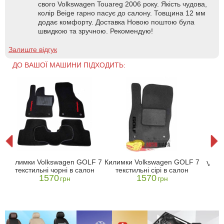
свого Volkswagen Touareg 2006 року. Якість чудова,
колір Beige гарно пасує до салону. Товщина 12 мм
додає комфорту. Доставка Новою поштою була
швидкою та зручною. Рекомендую!
Залиште відгук
ДО ВАШОЇ МАШИНИ ПІДХОДИТЬ:
Тек
Килимки Volkswagen GOLF 7
Килимки Volkswagen GOLF 7
Volks
текстильні чорні в салон
текстильні сірі в салон
M
(mkI
1570
1570
грн
грн