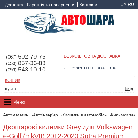
UA
RU
Доставка
Гарантія та повернення
Контакти
502-79-76
БЕЗКОШТОВНА ДОСТАВКА
(067)
857-36-88
(050)
Call-center: Пн-Пт 10.00-19.00
543-10-10
(093)
КОШИК
пуста
Вхід
Меню
Автомагазин
Автоінтер'єр
Килимки в автомобіль
Килимки текс
Двошарові килимки Grey для Volkswagen
е-Golf (mkVII) 2012-2020 Sotra Premium