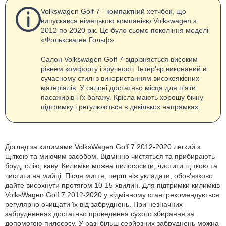
Volkswagen Golf 7 - компактний хетчбек, що
випускався німецькою компанією Volkswagen з
2012 по 2020 рік. Це було сьоме покоління моделі
«Фольксваген Гольф».
Салон Volkswagen Golf 7 відрізняється високим
рівнем комфорту і зручності. Інтер'єр виконаний в
сучасному стилі з використанням високоякісних
матеріалів. У салоні достатньо місця для п'яти
пасажирів і їх багажу. Крісла мають хорошу бічну
підтримку і регулюються в декількох напрямках.
Догляд за килимами.VolksWagen Golf 7 2012-2020 легкий з
щіткою та миючим засобом. Відмінно чистяться та прибирають
бруд, олію, каву. Килимки можна пилососити, чистити щіткою та
чистити на мийці. Після миття, перш ніж укладати, обов'язково
дайте висохнути протягом 10-15 хвилин. Для підтримки килимків
VolksWagen Golf 7 2012-2020 у відмінному стані рекомендується
регулярно очищати їх від забруднень. При незначних
забрудненнях достатньо проведення сухого збирання за
допомогою пилососу. У разі більш серйозних забруднень можна