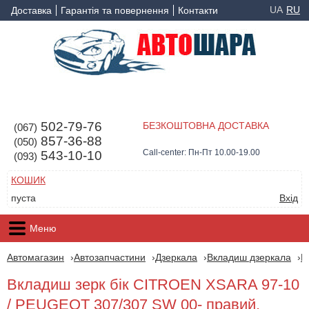
UA
RU
Доставка
Гарантія та повернення
Контакти
502-79-76
БЕЗКОШТОВНА ДОСТАВКА
(067)
857-36-88
(050)
Call-center: Пн-Пт 10.00-19.00
543-10-10
(093)
КОШИК
пуста
Вхід
Меню
Автомагазин
Автозапчастини
Дзеркала
Вкладиш дзеркала
P
Вкладиш зерк бік CITROEN XSARA 97-10
/ PEUGEOT 307/307 SW 00- правий,