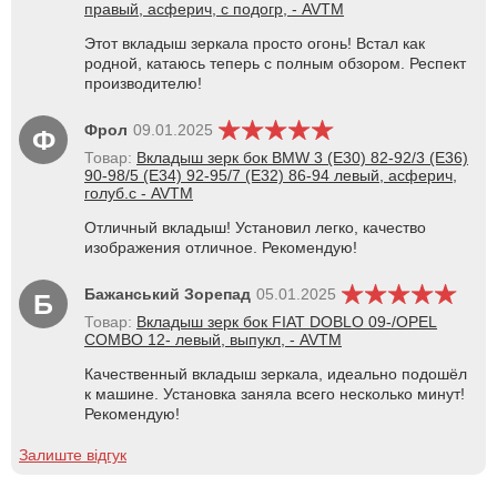
правый, асферич, с подогр, - AVTM
Этот вкладыш зеркала просто огонь! Встал как
родной, катаюсь теперь с полным обзором. Респект
производителю!
Фрол
09.01.2025
Ф
Товар:
Вкладыш зерк бок BMW 3 (E30) 82-92/3 (E36)
90-98/5 (E34) 92-95/7 (E32) 86-94 левый, асферич,
голуб.с - AVTM
Отличный вкладыш! Установил легко, качество
изображения отличное. Рекомендую!
Бажанський Зорепад
05.01.2025
Б
Товар:
Вкладыш зерк бок FIAT DOBLO 09-/OPEL
COMBO 12- левый, выпукл, - AVTM
Качественный вкладыш зеркала, идеально подошёл
к машине. Установка заняла всего несколько минут!
Рекомендую!
Залиште відгук