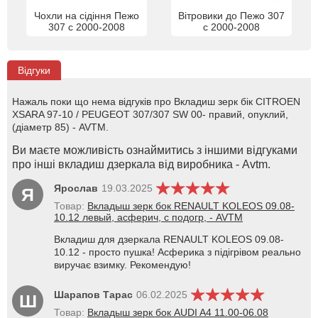
Чохли на сідіння Пежо
Вітровики до Пежо 307
307 с 2000-2008
с 2000-2008
Відгуки
Нажаль поки що нема відгуків про Вкладиш зерк бік CITROEN
XSARA 97-10 / PEUGEOT 307/307 SW 00- правий, опуклий,
(діаметр 85) - AVTM.
Ви маєте можливість ознаймитись з іншими відгуками
про інші вкладиш дзеркала від виробника - Avtm.
Ярослав
19.03.2025
Я
Товар:
Вкладыш зерк бок RENAULT KOLEOS 09.08-
10.12 левый, асферич, с подогр, - AVTM
Вкладиш для дзеркала RENAULT KOLEOS 09.08-
10.12 - просто пушка! Асферика з підігрівом реально
виручає взимку. Рекомендую!
Шарапов Тарас
06.02.2025
Ш
Товар:
Вкладыш зерк бок AUDI A4 11.00-06.08