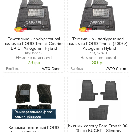
Текстильно - поліуретанові
Текстильно - поліуретанові
килимки FORD Transit Courier
килимки FORD Transit (2006>)
1 + 1 - Avtogumm Hybrid
- Avtogumm Hybrid
Код 82872
Код 82870
Немає в наявності
Немає в наявності
23
30
грн
грн
Вирбник:
AVTO-Gumm
Вирбник:
AVTO-Gumm
Килими салону Ford Transit 06-
Килимки текстильні FORD
(3 шт) BUGET - Stingray