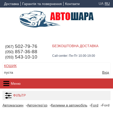
UA
RU
Доставка
Гарантія та повернення
Контакти
502-79-76
БЕЗКОШТОВНА ДОСТАВКА
(067)
857-36-88
(050)
Call-center: Пн-Пт 10.00-19.00
543-10-10
(093)
КОШИК
пуста
Вхід
Меню
ФІЛЬТР
Автомагазин
Автоінтер'єр
Килимки в автомобіль
Ford
Ford T