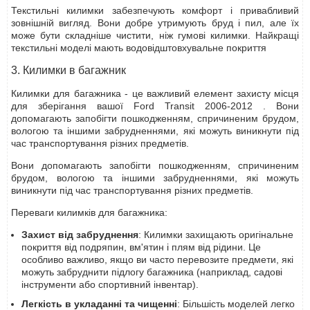
Текстильні килимки забезпечують комфорт і привабливий
зовнішній вигляд. Вони добре утримують бруд і пил, але їх
може бути складніше чистити, ніж гумові килимки. Найкращі
текстильні моделі мають водовідштовхувальне покриття
3. Килимки в багажник
Килимки для багажника - це важливий елемент захисту місця
для зберігання вашої Ford Transit 2006-2012 . Вони
допомагають запобігти пошкодженням, спричиненим брудом,
вологою та іншими забрудненнями, які можуть виникнути під
час транспортування різних предметів.
Вони допомагають запобігти пошкодженням, спричиненим
брудом, вологою та іншими забрудненнями, які можуть
виникнути під час транспортування різних предметів.
Переваги килимків для багажника:
Захист від забруднення
: Килимки захищають оригінальне
покриття від подряпин, вм'ятин і плям від рідини. Це
особливо важливо, якщо ви часто перевозите предмети, які
можуть забруднити підлогу багажника (наприклад, садові
інструменти або спортивний інвентар).
Легкість в укладанні та чищенні
: Більшість моделей легко