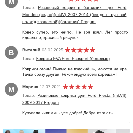
М
Товар:
Резиновый коврик в багажник для Ford
Mondeo (седан)(mkIV) 2007-2014 (без доп. грузовой
полки)(с запаской)(багажник) Frogum
Ковер супер, это нечто. Не зря взял. Лег просто
идеально, красивый рисунок.
Виталий
03.02.2025
В
Товар:
Коврики EVA Ford Ecosport (бежевые)
Коврики огонь! Пылью не вздохнёшь, моются на ура.
Тачка сразу другая! Рекомендую всем корешам!
Марина
12.07.2021
М
Товар:
Резиновые коврики для Ford Fiesta (mkVII)
2009-2017 Frogum
Купувала килимки - усе добре! Добре лягають