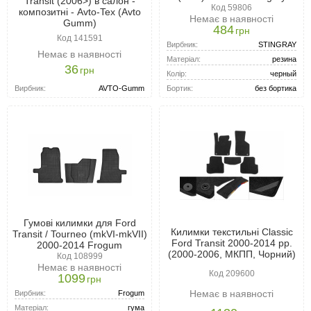
Transit (2006>) в салон -
Код 59806
композитні - Avto-Tex (Avto
Немає в наявності
Gumm)
484
грн
Код 141591
Вирбник:
STINGRAY
Немає в наявності
Матеріал:
резина
36
грн
Колір:
черный
Вирбник:
AVTO-Gumm
Бортик:
без бортика
Гумові килимки для Ford
Килимки текстильні Classic
Transit / Tourneo (mkVI-mkVII)
Ford Transit 2000-2014 рр.
2000-2014 Frogum
(2000-2006, МКПП, Чорний)
Код 108999
Немає в наявності
Код 209600
1099
грн
Немає в наявності
Вирбник:
Frogum
Матеріал:
гума