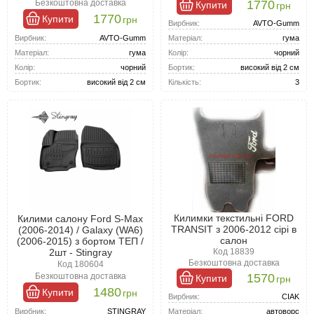
Вибір матеріалів: В асортименті представлені гумові,
1770
Безкоштовна доставка
Купити
грн
текстильні, поліуретанові та інші варіанти.
1770
Купити
грн
Якість: Усі вироби сертифіковані та відповідають сучасним
Вирбник:
AVTO-Gumm
стандартам безпеки.
Вирбник:
AVTO-Gumm
Матеріал:
гума
Матеріал:
гума
Колір:
чорний
Колір:
чорний
Бортик:
високий від 2 см
Бортик:
високий від 2 см
Кількість:
3
Килимки текстильні FORD
Килими салону Ford S-Max
TRANSIT з 2006-2012 сірі в
(2006-2014) / Galaxy (WA6)
салон
(2006-2015) з бортом ТЕП /
2шт - Stingray
Код 18839
Безкоштовна доставка
Код 180604
1570
Безкоштовна доставка
Купити
грн
1480
Купити
грн
Вирбник:
CIAK
Вирбник:
STINGRAY
Матеріал:
автоворс