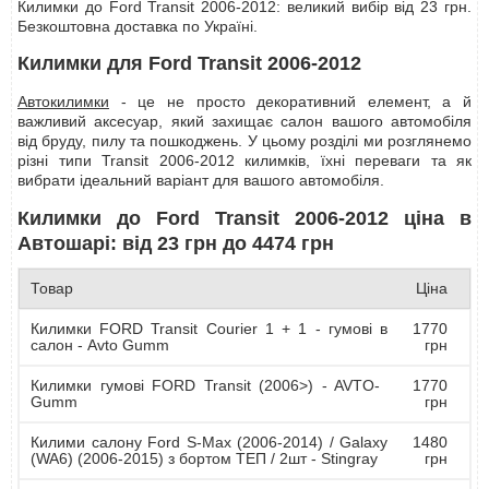
Килимки до Ford Transit 2006-2012: великий вибір від 23 грн.
Безкоштовна доставка по Україні.
Килимки для Ford Transit 2006-2012
Автокилимки
- це не просто декоративний елемент, а й
важливий аксесуар, який захищає салон вашого автомобіля
від бруду, пилу та пошкоджень. У цьому розділі ми розглянемо
різні типи Transit 2006-2012 килимків, їхні переваги та як
вибрати ідеальний варіант для вашого автомобіля.
Килимки до Ford Transit 2006-2012 ціна в
Автошарі: від 23 грн до 4474 грн
Товар
Ціна
Килимки FORD Transit Courier 1 + 1 - гумові в
1770
салон - Avto Gumm
грн
Килимки гумові FORD Transit (2006>) - AVTO-
1770
Gumm
грн
Килими салону Ford S-Max (2006-2014) / Galaxy
1480
(WA6) (2006-2015) з бортом ТЕП / 2шт - Stingray
грн