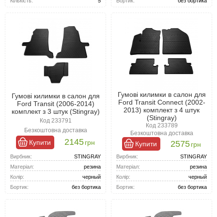
Бортик:
без бортика
Кількість:
5
Гумові килимки в салон для
Гумові килимки в салон для
Ford Transit Connect (2002-
Ford Transit (2006-2014)
2013) комплект з 4 штук
комплект з 3 штук (Stingray)
(Stingray)
Код 233791
Код 233789
Безкоштовна доставка
Безкоштовна доставка
2145
Купити
грн
2575
Купити
грн
Вирбник:
STINGRAY
Вирбник:
STINGRAY
Матеріал:
резина
Матеріал:
резина
Колір:
черный
Колір:
черный
Бортик:
без бортика
Бортик:
без бортика