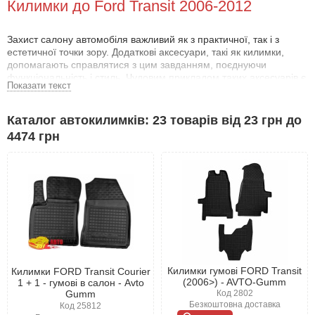
Килимки до Ford Transit 2006-2012
Захист салону автомобіля важливий як з практичної, так і з
естетичної точки зору. Додаткові аксесуари, такі як килимки,
допомагають справлятися з цим завданням, поєднуючи
функціональність і стиль. Чудовим прикладом таких аксесуарів є
Показати текст
килимки для Форд Транзит 2006-2012 .
Чому варто вибрати килимки для Форд
Каталог автокилимків: 23 товарів від 23 грн до
Транзит 2006-2012 ?
4474 грн
Ці аксесуари не тільки захищають салон від механічних
пошкоджень, а й запобігають появі іржі та корозії. Використання
автокилимків для Форд Транзит 2006-2012 дає змогу власникам
авто без побоювань вирушати на природу, риболовлю,
полювання або перевозити вантажі, не турбуючись про стан
підлоги.
Переваги килимків Форд Транзит 2006-2012 :
Ефективний захист: Борти по периметру запобігають
Килимки гумові FORD Transit
Килимки FORD Transit Courier
потраплянню вологи та бруду на підлогу, навіть за рясних
(2006>) - AVTO-Gumm
1 + 1 - гумові в салон - Avto
опадів.
Gumm
Код 2802
Надійність: Килимки не ковзають, не збиваються та добре
Безкоштовна доставка
тримають форму навіть за тривалого використання.
Код 25812