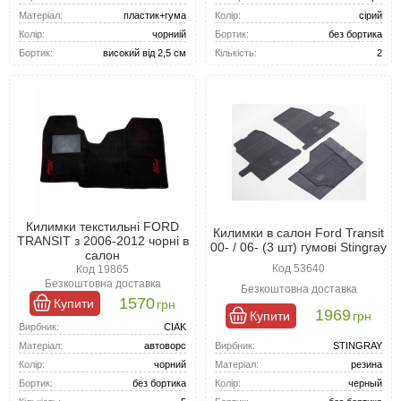
Матеріал:
пластик+гума
Колір:
сірий
Колір:
чорниій
Бортик:
без бортика
Бортик:
високий від 2,5 см
Кількість:
2
Килимки текстильні FORD
Килимки в салон Ford Transit
TRANSIT з 2006-2012 чорні в
00- / 06- (3 шт) гумові Stingray
салон
Код 53640
Код 19865
Безкоштовна доставка
Безкоштовна доставка
1570
Купити
грн
1969
Купити
грн
Вирбник:
CIAK
Вирбник:
STINGRAY
Матеріал:
автоворс
Матеріал:
резина
Колір:
чорний
Колір:
черный
Бортик:
без бортика