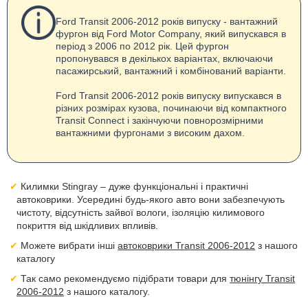
Ford Transit 2006-2012 років випуску - вантажний
фургон від Ford Motor Company, який випускався в
період з 2006 по 2012 рік. Цей фургон
пропонувався в декількох варіантах, включаючи
пасажирський, вантажний і комбінований варіанти.
Ford Transit 2006-2012 років випуску випускався в
різних розмірах кузова, починаючи від компактного
Transit Connect і закінчуючи повнорозмірними
вантажними фургонами з високим дахом.
Килимки Stingray – дуже функціональні і практичні
автоковрики. Усередині будь-якого авто вони забезпечують
чистоту, відсутність зайвої вологи, ізоляцію килимового
покриття від шкідливих впливів.
Можете вибрати інші
автоковрики Transit 2006-2012
з нашого
каталогу
Так само рекомендуємо підібрати товари для
тюнінгу Transit
2006-2012
з нашого каталогу.