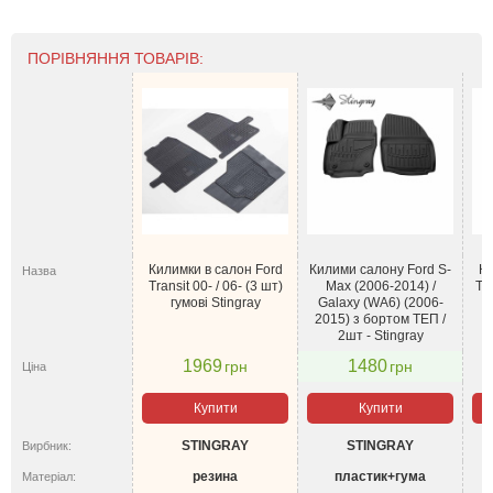
ПОРІВНЯННЯ ТОВАРІВ:
Килимки в салон Ford
Килими салону Ford S-
Ки
Назва
Transit 00- / 06- (3 шт)
Max (2006-2014) /
Tr
гумові Stingray
Galaxy (WA6) (2006-
2015) з бортом ТЕП /
2шт - Stingray
1969
1480
грн
грн
Ціна
Купити
Купити
STINGRAY
STINGRAY
Вирбник:
резина
пластик+гума
Матеріал: