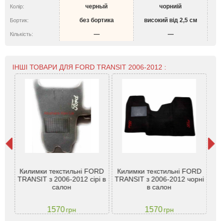
черный
чорниій
Колір:
без бортика
високий від 2,5 см
Бортик:
—
—
Кількість:
ІНШІ ТОВАРИ ДЛЯ FORD TRANSIT 2006-2012 :
ord
Килимки текстильні FORD
Килимки текстильні FORD
Чо
3,
TRANSIT з 2006-2012 сірі в
TRANSIT з 2006-2012 чорні
T
салон
в салон
Е
1570
1570
грн
грн