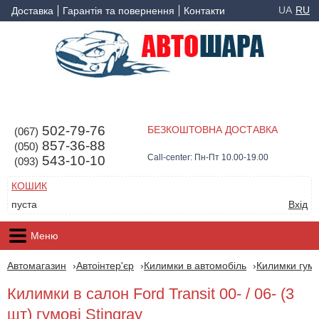
UA
RU
Доставка
Гарантія та повернення
Контакти
502-79-76
БЕЗКОШТОВНА ДОСТАВКА
(067)
857-36-88
(050)
Call-center: Пн-Пт 10.00-19.00
543-10-10
(093)
КОШИК
пуста
Вхід
Меню
Автомагазин
Автоінтер'єр
Килимки в автомобіль
Килимки гумо
Килимки в салон Ford Transit 00- / 06- (3
шт) гумові Stingray