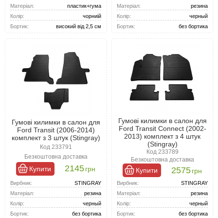
Матеріал:
резина
Матеріал:
пластик+гума
Колір:
черный
Колір:
чорниій
Бортик:
без бортика
Бортик:
високий від 2,5 см
Гумові килимки в салон для
Гумові килимки в салон для
Ford Transit Connect (2002-
Ford Transit (2006-2014)
2013) комплект з 4 штук
комплект з 3 штук (Stingray)
(Stingray)
Код 233791
Код 233789
Безкоштовна доставка
Безкоштовна доставка
2145
Купити
грн
2575
Купити
грн
Вирбник:
STINGRAY
Вирбник:
STINGRAY
Матеріал:
резина
Матеріал:
резина
Колір:
черный
Колір:
черный
Бортик:
без бортика
Бортик:
без бортика