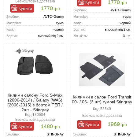
1770
Безкоштовна доставка
Купити
грн
Переваги килимків для Форд Транзит 2006-2012
1770
Купити
грн
Вирбник:
AVTO-Gumm
Ідеальна посадка: модельні килимки повторюють рельєф
Вирбник:
AVTO-Gumm
Матеріал:
гума
підлоги, забезпечуючи надійну фіксацію.
Матеріал:
Високоякісні матеріали:килимки з міцної гуми або
гума
Колір:
чорний
поліуретану слугують довго та потребують мінімального
Колір:
чорний
Бортик:
високий від 2 см
догляду.
Бортик:
високий від 2 см
Кількість:
3 шт.
Функціональність:високі бортики запобігають потраплянню
бруду і рідини на оббивку підлоги, а нековзна поверхня
забезпечує комфорт у використанні.
Килими салону Ford S-Max
Килимки в салон Ford Transit
(2006-2014) / Galaxy (WA6)
00- / 06- (3 шт) гумові Stingray
(2006-2015) з бортом ТЕП /
Код 53640
2шт - Stingray
Код 180604
Безкоштовна доставка
Безкоштовна доставка
1969
Купити
грн
1480
Купити
грн
Вирбник:
STINGRAY
Вирбник:
STINGRAY