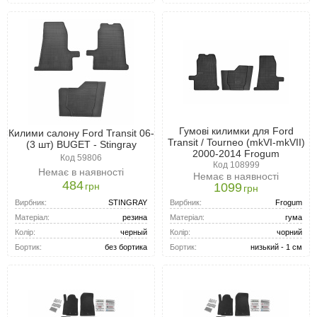
Гумові килимки для Ford
Килими салону Ford Transit 06-
Transit / Tourneo (mkVI-mkVII)
(3 шт) BUGET - Stingray
2000-2014 Frogum
Код 59806
Код 108999
Немає в наявності
Немає в наявності
484
грн
1099
грн
Вирбник:
STINGRAY
Вирбник:
Frogum
Матеріал:
резина
Матеріал:
гума
Колір:
черный
Колір:
чорний
Бортик:
без бортика
Бортик:
низький - 1 см