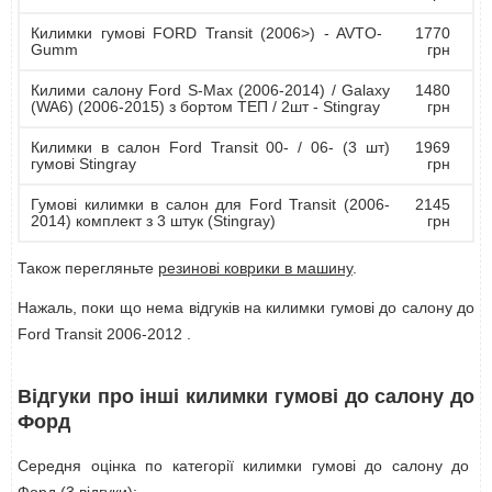
Килимки гумові FORD Transit (2006>) - AVTO-
1770
Gumm
грн
Килими салону Ford S-Max (2006-2014) / Galaxy
1480
(WA6) (2006-2015) з бортом ТЕП / 2шт - Stingray
грн
Килимки в салон Ford Transit 00- / 06- (3 шт)
1969
гумові Stingray
грн
Гумові килимки в салон для Ford Transit (2006-
2145
2014) комплект з 3 штук (Stingray)
грн
Також перегляньте
резинові коврики в машину
.
Нажаль, поки що нема відгуків на килимки гумові до салону до
Ford Transit 2006-2012 .
Відгуки про інші килимки гумові до салону до
Форд
Середня оцінка по категорії килимки гумові до салону до