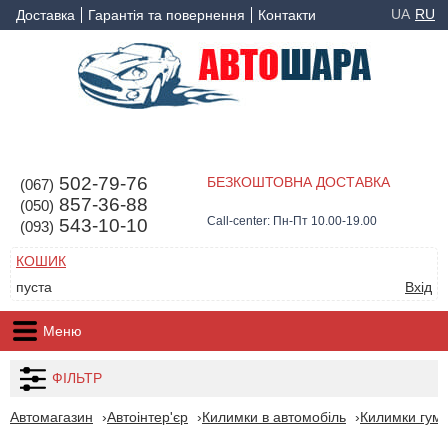
UA
RU
Доставка
Гарантія та повернення
Контакти
502-79-76
БЕЗКОШТОВНА ДОСТАВКА
(067)
857-36-88
(050)
Call-center: Пн-Пт 10.00-19.00
543-10-10
(093)
КОШИК
пуста
Вхід
Меню
ФІЛЬТР
Автомагазин
Автоінтер'єр
Килимки в автомобіль
Килимки гумо