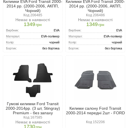
Килимки EVA Ford Transit 2000-
Килимки EVA Ford Transit 2000-
2014 рр. (2000-2006, АКПП,
2014 рр. (2000-2006, АКПП,
Чорний)
Чорний)
Код 206485
Код 206486
Немає в наявності
Немає в наявності
1349
1349
грн
грн
Вирбник:
EVA
Вирбник:
EVA
Матеріал:
EVA-полімер
Матеріал:
EVA-полімер
Колір:
чорний
Колір:
чорний
Бортик:
без бортика
Бортик:
без бортика
Гумові килимки Ford Transit
Килими салону Ford Transit
2000-2014рр. (3 шт, Stingray)
2000-2014 передні 2шт - FORD
Premium - без запаху
Код 167585
Немає в наявності
Код 152206
1730
грн