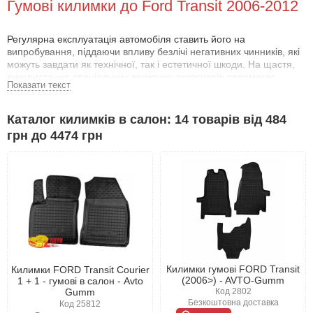
Гумові килимки до Ford Transit 2006-2012
Регулярна експлуатація автомобіля ставить його на
випробування, піддаючи впливу безлічі негативних чинників, які
можуть завдати як технічної, так і естетичної шкоди. На щастя,
використання спеціальних захисних аксесуарів допомагає
Показати текст
уникнути цих проблем.
Навіщо потрібні килимки для Форд Транзит
Каталог килимків в салон: 14 товарів від 484
2006-2012 ?
грн до 4474 грн
Підлога в салоні автомобіля регулярно піддається механічним
пошкодженням: від подряпин, які можуть залишити підошви
взуття, до наслідків перевезення вантажів. Автокилимки Форд
Транзит 2006-2012 допоможуть захистити підлогу від тріщин,
відколів і бруду, а також допоможуть запобігти потраплянню
опадів всередину салону.
Завдячуючи своїм захисним властивостям, поліуретанові та
гумові килимки для Форд Транзит 2006-2012 стали невіддільним
аксесуаром для власників, які ведуть активний спосіб життя:
Килимки гумові FORD Transit
Килимки FORD Transit Courier
рибалок, мисливців або любителів подорожей. При цьому ви
(2006>) - AVTO-Gumm
1 + 1 - гумові в салон - Avto
можете знайти килимки, які ідеально доповнять стиль вашого
Gumm
Код 2802
автомобіля.
Безкоштовна доставка
Код 25812