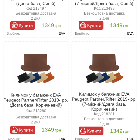
(Довга база, Синій)
(7-місний/Довга база, Синій)
Код 213497
Код 213498
Безкоштовна доставка
Безкоштовна доставка
2 дня
2 дня
1349
1349
Купити
Купити
грн
грн
Вирбник:
EVA
Вирбник:
EVA
Килимок у багажник EVA
Килимок у багажник EVA
Peugeot Partner/Rifter 2019- рр.
Peugeot Partner/Rifter 2019- рр.
(7-місний/Довга база,
(Довга база, Коричневий)
Коричневий)
Код 218280
Код 218281
Безкоштовна доставка
Безкоштовна доставка
2 дня
2 дня
1349
Купити
грн
1349
Купити
грн
Вирбник:
EVA
Вирбник:
EVA