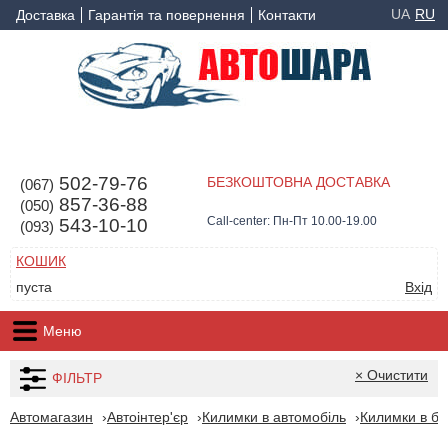
UA
RU
Доставка
Гарантія та повернення
Контакти
502-79-76
БЕЗКОШТОВНА ДОСТАВКА
(067)
857-36-88
(050)
Call-center: Пн-Пт 10.00-19.00
543-10-10
(093)
КОШИК
пуста
Вхід
Меню
× Очистити
ФІЛЬТР
Автомагазин
Автоінтер'єр
Килимки в автомобіль
Килимки в ба