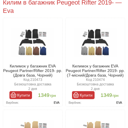
Килим в багажник Peugeot Rifter 2019- —
Eva
Килимок у багажник EVA
Килимок у багажник EVA
Peugeot Partner/Rifter 2019- рр.
Peugeot Partner/Rifter 2019- рр.
(Довга база, Чорний)
(7-місний/Довга база, Чорний)
Код 210473
Код 210474
Безкоштовна доставка
Безкоштовна доставка
2 дня
2 дня
1349
1349
Купити
Купити
грн
грн
Вирбник:
EVA
Вирбник:
EVA