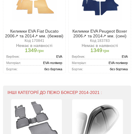
Килимки EVA Fiat Ducato
Килимки EVA Peugeot Boxer
2006↗ та 2014↗ мм. (бежеві)
2006↗ та 2014↗ мм. (сині)
Код 170841
Код 183783
Немає в наявності
Немає в наявності
1349
1349
грн
грн
Вирбник:
EVA
Вирбник:
EVA
Матеріал:
EVA-полімер
Матеріал:
EVA-полімер
Бортик:
без бортика
Бортик:
без бортика
ІНШІ КАТЕГОРІЇ ДО ПЕЖО БОКСЕР 2014-2021 :