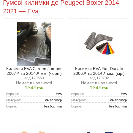
Гумові килимки до Peugeot Boxer 2014-
2021 — Eva
Килимки EVA Citroen Jumper
Килимки EVA Fiat Ducato
2007↗ та 2014↗ мм. (чорні)
2006↗ та 2014↗ мм. (сірі)
Код 170563
Код 170702
Немає в наявності
Немає в наявності
1349
1349
грн
грн
Вирбник:
EVA
Вирбник:
EVA
Матеріал:
EVA-полімер
Матеріал:
EVA-полімер
Бортик:
без бортика
Бортик:
без бортика