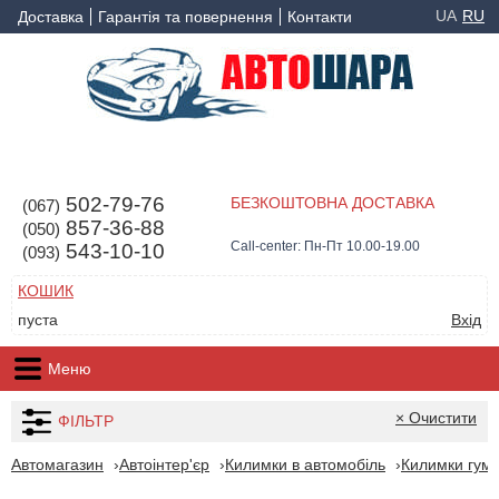
UA
RU
Доставка
Гарантія та повернення
Контакти
502-79-76
БЕЗКОШТОВНА ДОСТАВКА
(067)
857-36-88
(050)
Call-center: Пн-Пт 10.00-19.00
543-10-10
(093)
КОШИК
пуста
Вхід
Меню
× Очистити
ФІЛЬТР
Автомагазин
Автоінтер'єр
Килимки в автомобіль
Килимки гумо