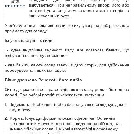
відбувається. При неправильному виборі його або
невірної установці може залежати життя водія та
інших учасників руху.
У зв'язку з чим, слід звернути велику увагу на вибір якісного
предмета для огляду.
Існують наступні їх види:
- одне внутрішнє заднього виду, яке дозволяє бачити, що
відбувається позаду автомобіля;
- два бічних, дають огляд ззаду і з двох сторін, для здійснення
перебудови та інших маневрів.
Бічне дзеркало Peugeot і його вибір
бічне дзеркало ліве і праве відіграють велику роль в безпеці на
дорозі. При виборі потрібно керуватися наступним:
Видимість. Необхідно, щоб забезпечувався огляд сусідньої
смуги руху.
Форма. Існує дві форми плоске і сферичне. Останнім
володіє таким мінусом, як зорове видалення об'єкта, але
значно збільшує огляд. На нові автомобілі в основному