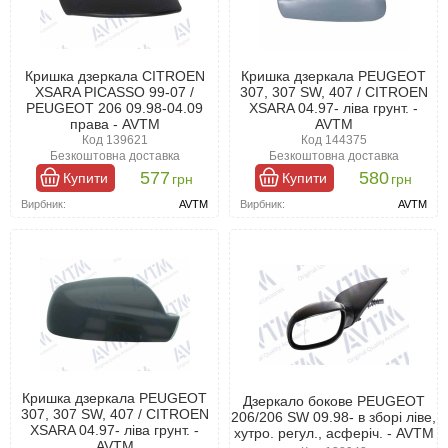
Кришка дзеркала CITROEN
Кришка дзеркала PEUGEOT
XSARA PICASSO 99-07 /
307, 307 SW, 407 / CITROEN
PEUGEOT 206 09.98-04.09
XSARA 04.97- ліва грунт. -
права - AVTM
AVTM
Код 139621
Код 144375
Безкоштовна доставка
Безкоштовна доставка
577
580
Купити
Купити
грн
грн
Вирбник:
AVTM
Вирбник:
AVTM
Кришка дзеркала PEUGEOT
Дзеркало бокове PEUGEOT
307, 307 SW, 407 / CITROEN
206/206 SW 09.98- в зборі ліве,
XSARA 04.97- ліва грунт. -
хутро. регул., асферіч. - AVTM
AVTM