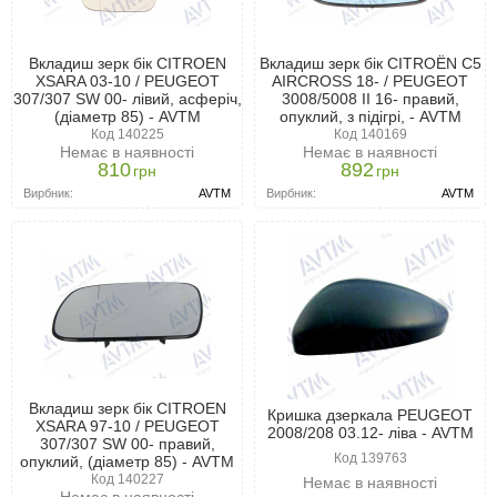
Вкладиш зерк бік CITROEN
Вкладиш зерк бік CITROËN C5
XSARA 03-10 / PEUGEOT
AIRCROSS 18- / PEUGEOT
307/307 SW 00- лівий, асферіч,
3008/5008 II 16- правий,
(діаметр 85) - AVTM
опуклий, з підігрі, - AVTM
Код 140225
Код 140169
Немає в наявності
Немає в наявності
810
892
грн
грн
Вирбник:
AVTM
Вирбник:
AVTM
Вкладиш зерк бік CITROEN
Кришка дзеркала PEUGEOT
XSARA 97-10 / PEUGEOT
2008/208 03.12- ліва - AVTM
307/307 SW 00- правий,
Код 139763
опуклий, (діаметр 85) - AVTM
Код 140227
Немає в наявності