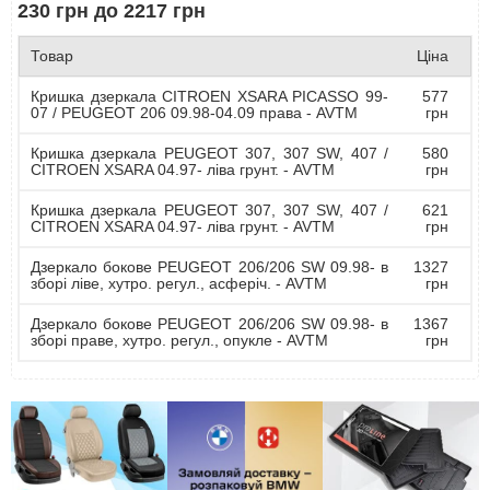
230 грн до 2217 грн
Товар
Ціна
Кришка дзеркала CITROEN XSARA PICASSO 99-
577
07 / PEUGEOT 206 09.98-04.09 права - AVTM
грн
Кришка дзеркала PEUGEOT 307, 307 SW, 407 /
580
CITROEN XSARA 04.97- ліва грунт. - AVTM
грн
Кришка дзеркала PEUGEOT 307, 307 SW, 407 /
621
CITROEN XSARA 04.97- ліва грунт. - AVTM
грн
Дзеркало бокове PEUGEOT 206/206 SW 09.98- в
1327
зборі ліве, хутро. регул., асферіч. - AVTM
грн
Дзеркало бокове PEUGEOT 206/206 SW 09.98- в
1367
зборі праве, хутро. регул., опукле - AVTM
грн