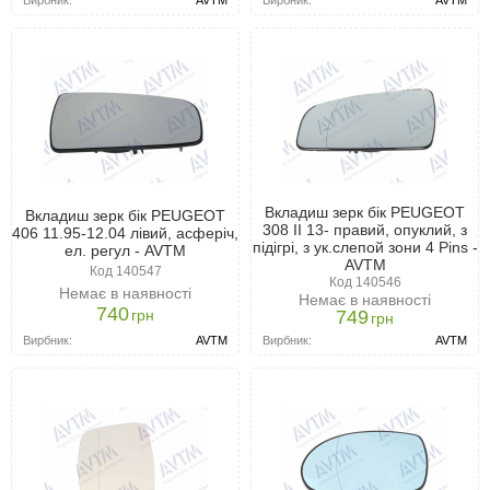
Вирбник:
AVTM
Вкладиш зерк бік PEUGEOT
Вкладиш зерк бік PEUGEOT
308 II 13- правий, опуклий, з
406 11.95-12.04 лівий, асферіч,
підігрі, з ук.слепой зони 4 Pins -
ел. регул - AVTM
AVTM
Код 140547
Код 140546
Немає в наявності
Немає в наявності
740
грн
749
грн
Вирбник:
AVTM
Вирбник:
AVTM