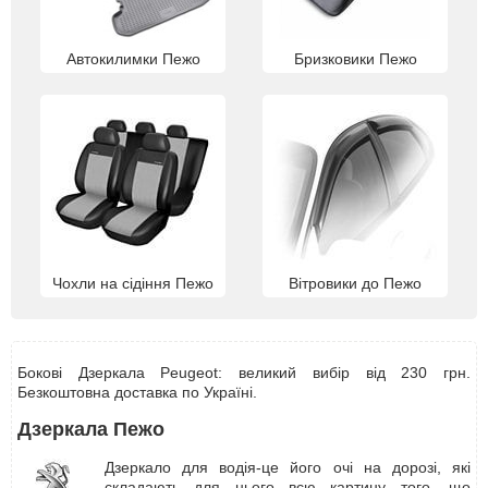
Автокилимки Пежо
Бризковики Пежо
Чохли на сідіння Пежо
Вітровики до Пежо
Бокові Дзеркала Peugeot: великий вибір від 230 грн.
Безкоштовна доставка по Україні.
Дзеркала Пежо
Дзеркало для водія-це його очі на дорозі, які
складають для нього всю картину того, що