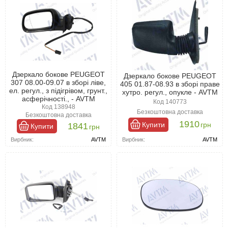
Дзеркало бокове PEUGEOT
Дзеркало бокове PEUGEOT
307 08.00-09.07 в зборі ліве,
405 01.87-08.93 в зборі праве
ел. регул., з підігрівом, грунт.,
хутро. регул., опукле - AVTM
асферічності., - AVTM
Код 140773
Код 138948
Безкоштовна доставка
Безкоштовна доставка
1910
Купити
грн
1841
Купити
грн
Вирбник:
AVTM
Вирбник:
AVTM