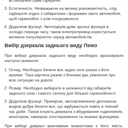
встановлені саме сферичні.
Естетичність. Незважаючи на велику різноманітність, слід
підбирати згідно з габаритами і формами свого автомобіля,
щоб гармонійно з усім поєднувалося.
Додаткові функції. Автопідігрів дуже зручна функція в
холодні періоди часу, також електропривод користується
великою популярністю серед автомобілістів.
Вибір дзеркала заднього виду Пежо
При виборі дзеркала заднього виду необхідно враховувати
наступні моменти:
Огляд. Необхідно бачити все заднє скло разом з його
краями. Така картина разом з бічними дає уявлення про
всю ситуацію на дорозі.
Розмір. Необхідно вибирати в залежності від габаритів
заднього скла і самого салону для більшої гармонійності.
Додаткові функції. Приміром, автозатемнення допомагає
водієві добре бачити все, що відбувається навіть в темний
час доби. Також існують дзеркала з вбудованим годинником,
монітором, камерою спостереження та іншими функціями.
При виборі дзеркал важливими моментами є його якість.