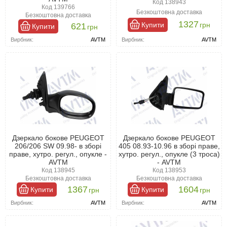
Код 138943
Код 139766
Безкоштовна доставка
Безкоштовна доставка
1327
Купити
грн
621
Купити
грн
Вирбник:
AVTM
Вирбник:
AVTM
Дзеркало бокове PEUGEOT
Дзеркало бокове PEUGEOT
206/206 SW 09.98- в зборі
405 08.93-10.96 в зборі праве,
праве, хутро. регул., опукле -
хутро. регул., опукле (3 троса)
AVTM
- AVTM
Код 138945
Код 138953
Безкоштовна доставка
Безкоштовна доставка
1367
1604
Купити
Купити
грн
грн
Вирбник:
AVTM
Вирбник:
AVTM