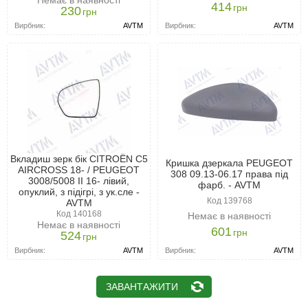
Немає в наявності
414
грн
230
грн
Вирбник:
AVTM
Вирбник:
AVTM
Вкладиш зерк бік CITROËN C5
Кришка дзеркала PEUGEOT
AIRCROSS 18- / PEUGEOT
308 09.13-06.17 права під
3008/5008 II 16- лівий,
фарб. - AVTM
опуклий, з підігрі, з ук.сле -
Код 139768
AVTM
Код 140168
Немає в наявності
Немає в наявності
601
грн
524
грн
Вирбник:
AVTM
Вирбник:
AVTM
ЗАВАНТАЖИТИ