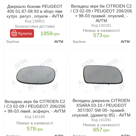
Вкладиш зерк бік CITROEN C2
Дзеркало бокове PEUGEOT
/ C3 02-09 / PEUGEOT 206/206
405 01.87-08.93 в зборі ліве
+ 98-03 правий, опуклий, -
хутро. регул., опукле - AVTM
AVTM
Код 138951
Код 140181
Безкоштовна доставка
Немає в наявності
1959
Купити
грн
573
грн
Вирбник:
AVTM
Вирбник:
AVTM
Вкладиш дзеркала CITROEN
Вкладиш зерк бік CITROEN C2
XSARA 03-10 / PEUGEOT
/ C3 02-09 / PEUGEOT 206/206
307/307 SW 00- правий,
+ 98-03 лівий, асферіч, - AVTM
опуклий, (діаметр 85) - AVTM
Код 140180
Код 141091
Немає в наявності
Немає в наявності
578
грн
657
грн
Вирбник:
AVTM