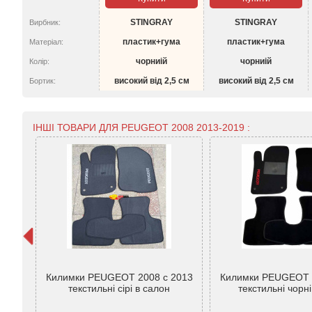
STINGRAY
STINGRAY
Вирбник:
пластик+гума
пластик+гума
Матеріал:
чорниій
чорниій
Колір:
високий від 2,5 см
високий від 2,5 см
Бортик:
ІНШІ ТОВАРИ ДЛЯ PEUGEOT 2008 2013-2019 :
оги
13-
Килимки PEUGEOT 2008 c 2013
Килимки PEUGEOT 
вка
текстильні сірі в салон
текстильні чорн