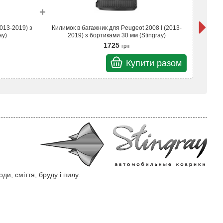
+
013-2019) з
Килимок в багажник для Peugeot 2008 I (2013-
3D 
ay)
2019) з бортиками 30 мм (Stingray)
1725
грн
Купити разом
Разом
и, сміття, бруду і пилу.