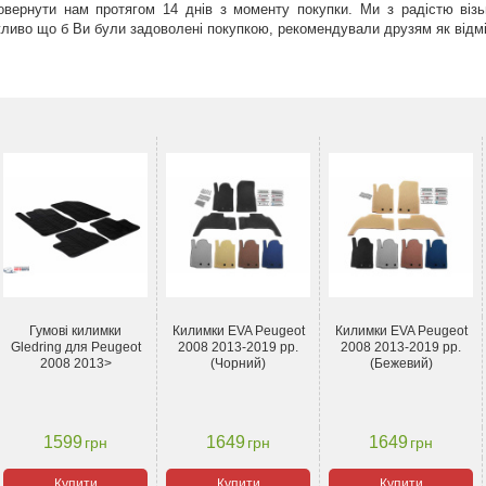
вернути нам протягом 14 днів з моменту покупки. Ми з радістю візь
иво що б Ви були задоволені покупкою, рекомендували друзям як відмін
Гумові килимки
Килимки EVA Peugeot
Килимки EVA Peugeot
Gledring для Peugeot
2008 2013-2019 рр.
2008 2013-2019 рр.
2008 2013>
(Чорний)
(Бежевий)
1599
1649
1649
грн
грн
грн
Купити
Купити
Купити