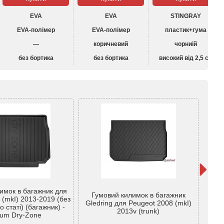
EVA
EVA
STINGRAY
EVA-полімер
EVA-полімер
пластик+гума
—
коричневий
чорниій
без бортика
без бортика
високий від 2,5 см
имок в багажник для
Гумовий килимок в багажник
Кили
 (mkI) 2013-2019 (без
Gledring для Peugeot 2008 (mkI)
2008 
о статі) (багажник) -
2013v (trunk)
um Dry-Zone