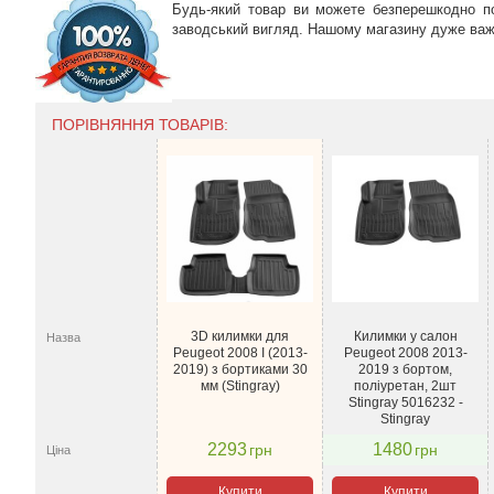
Будь-який товар ви можете безперешкодно по
заводський вигляд. Нашому магазину дуже важл
ПОРІВНЯННЯ ТОВАРІВ:
3D килимки для
Килимки у салон
Назва
Peugeot 2008 I (2013-
Peugeot 2008 2013-
2019) з бортиками 30
2019 з бортом,
мм (Stingray)
поліуретан, 2шт
Stingray 5016232 -
Stingray
2293
1480
грн
грн
Ціна
Купити
Купити