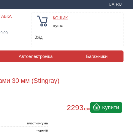
UA
RU
ТАВКА
КОШИК
пуста
19.00
Вхід
Автоелектроніка
Багажники
ами 30 мм (Stingray)
2293
Купити
грн
пластик+гума
чорниій