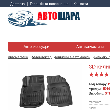
Доставка
Гарантія та повернення
Контакти
Автоаксесуари
Автозапчастини
Автомагазин
Автоінтер'єр
Килимки в автомобіль
Килимки г
3D килим
Код товару
1
Артикул:
5016
Виробник:
ST
Матеріал:
Колір: