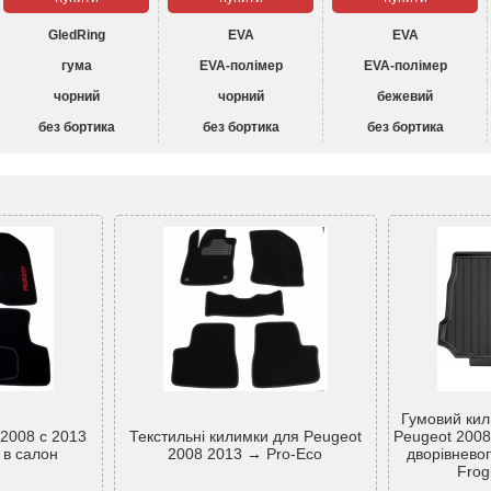
GledRing
EVA
EVA
гума
EVA-полімер
EVA-полімер
чорний
чорний
бежевий
без бортика
без бортика
без бортика
Гумовий кил
2008 c 2013
Текстильні килимки для Peugeot
Peugeot 2008
і в салон
2008 2013 → Pro-Eco
дворівневог
Frog