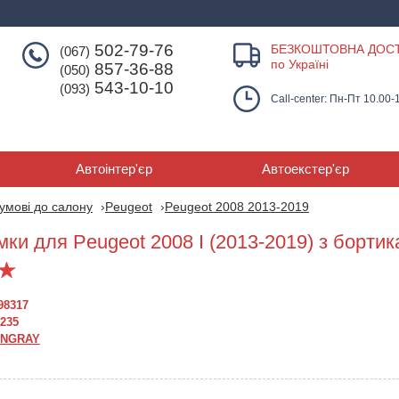
502-79-76
БЕЗКОШТОВНА ДОС
(067)
по Україні
857-36-88
(050)
543-10-10
(093)
Call-center: Пн-Пт 10.00-
Автоінтер'єр
Автоекстер'єр
умові до салону
Peugeot
Peugeot 2008 2013-2019
ки для Peugeot 2008 I (2013-2019) з бортик
98317
235
INGRAY