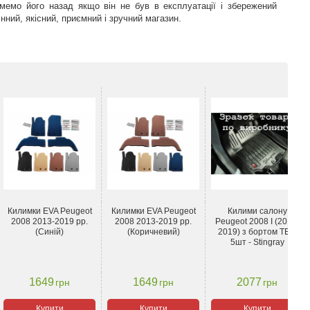
мемо його назад якщо він не був в експлуатації і збережений
ний, якісний, приємний і зручний магазин.
Килимки EVA Peugeot
Килимки EVA Peugeot
Килими салону
2008 2013-2019 рр.
2008 2013-2019 рр.
Peugeot 2008 І (2013-
(Синій)
(Коричневий)
2019) з бортом ТЕП
5шт - Stingray
1649
1649
2077
грн
грн
грн
Купити
Купити
Купити