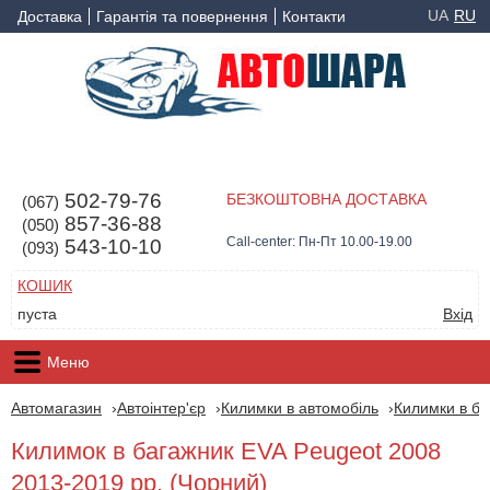
UA
RU
Доставка
Гарантія та повернення
Контакти
502-79-76
БЕЗКОШТОВНА ДОСТАВКА
(067)
857-36-88
(050)
Call-center: Пн-Пт 10.00-19.00
543-10-10
(093)
КОШИК
пуста
Вхід
Меню
Автомагазин
Автоінтер'єр
Килимки в автомобіль
Килимки в ба
Килимок в багажник EVA Peugeot 2008
2013-2019 рр. (Чорний)