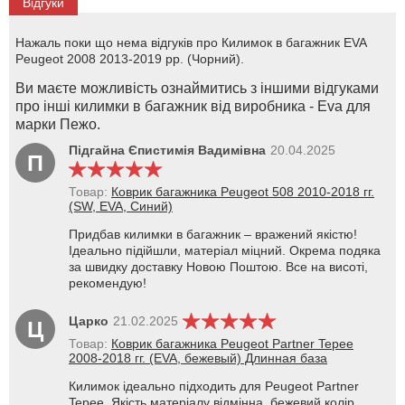
Відгуки
Нажаль поки що нема відгуків про Килимок в багажник EVA
Peugeot 2008 2013-2019 рр. (Чорний).
Ви маєте можливість ознаймитись з іншими відгуками
про інші килимки в багажник від виробника - Eva для
марки Пежо.
Підгайна Єпистимія Вадимівна
20.04.2025
П
Товар:
Коврик багажника Peugeot 508 2010-2018 гг.
(SW, EVA, Синий)
Придбав килимки в багажник – вражений якістю!
Ідеально підійшли, матеріал міцний. Окрема подяка
за швидку доставку Новою Поштою. Все на висоті,
рекомендую!
Царко
21.02.2025
Ц
Товар:
Коврик багажника Peugeot Partner Tepee
2008-2018 гг. (EVA, бежевый) Длинная база
Килимок ідеально підходить для Peugeot Partner
Tepee. Якість матеріалу відмінна, бежевий колір