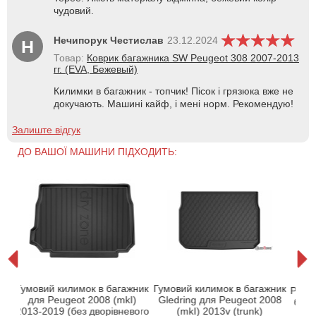
чудовий.
Нечипорук Честислав
23.12.2024
Н
Товар:
Коврик багажника SW Peugeot 308 2007-2013
гг. (EVA, Бежевый)
Килимки в багажник - топчик! Пісок і грязюка вже не
докучають. Машині кайф, і мені норм. Рекомендую!
Залиште відгук
ДО ВАШОЇ МАШИНИ ПІДХОДИТЬ:
t
Ки
Гумовий килимок в багажник
Гумовий килимок в багажник
ом
Peuge
для Peugeot 2008 (mkI)
Gledring для Peugeot 2008
борт
2013-2019 (без дворівневого
(mkI) 2013v (trunk)