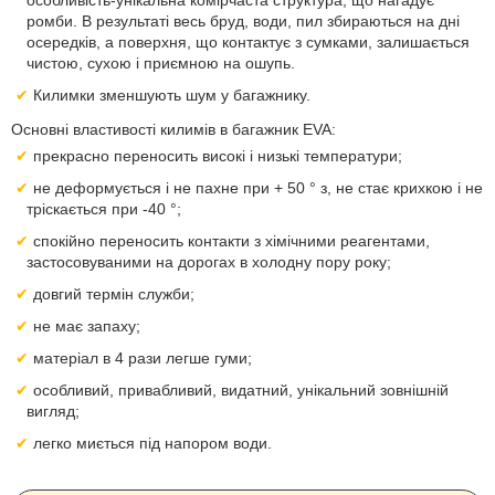
особливість-унікальна комірчаста структура, що нагадує
ромби. В результаті весь бруд, води, пил збираються на дні
осередків, а поверхня, що контактує з сумками, залишається
чистою, сухою і приємною на ошупь.
Килимки зменшують шум у багажнику.
Основні властивості килимів в багажник EVA:
прекрасно переносить високі і низькі температури;
не деформується і не пахне при + 50 ° з, не стає крихкою і не
тріскається при -40 °;
спокійно переносить контакти з хімічними реагентами,
застосовуваними на дорогах в холодну пору року;
довгий термін служби;
не має запаху;
матеріал в 4 рази легше гуми;
особливий, привабливий, видатний, унікальний зовнішній
вигляд;
легко миється під напором води.