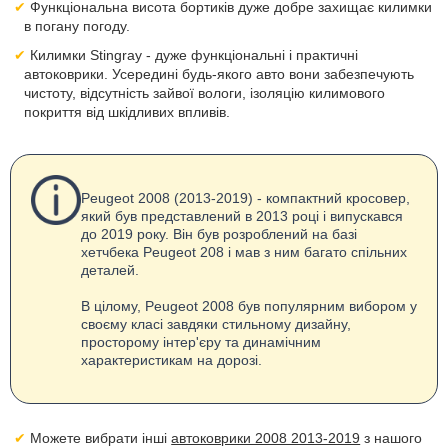
Функціональна висота бортиків дуже добре захищає килимки
в погану погоду.
Килимки Stingray - дуже функціональні і практичні
автоковрики. Усередині будь-якого авто вони забезпечують
чистоту, відсутність зайвої вологи, ізоляцію килимового
покриття від шкідливих впливів.
Peugeot 2008 (2013-2019) - компактний кросовер,
який був представлений в 2013 році і випускався
до 2019 року. Він був розроблений на базі
хетчбека Peugeot 208 і мав з ним багато спільних
деталей.
В цілому, Peugeot 2008 був популярним вибором у
своєму класі завдяки стильному дизайну,
просторому інтер'єру та динамічним
характеристикам на дорозі.
Можете вибрати інші
автоковрики 2008 2013-2019
з нашого