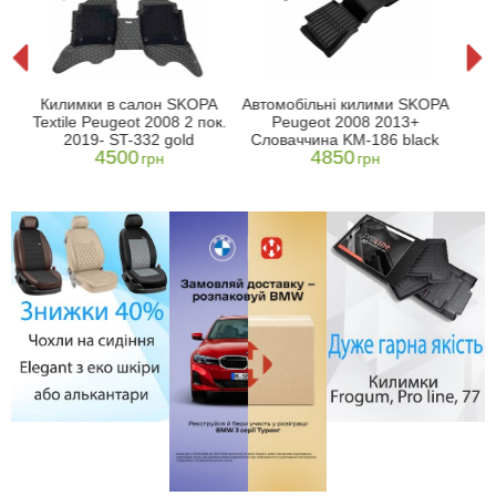
 в
Кил
Килимки в салон SKOPA
Автомобільні килими SKOPA
I
20
Textile Peugeot 2008 2 пок.
Peugeot 2008 2013+
2019- ST-332 gold
Словаччина KM-186 black
4500
4850
грн
грн