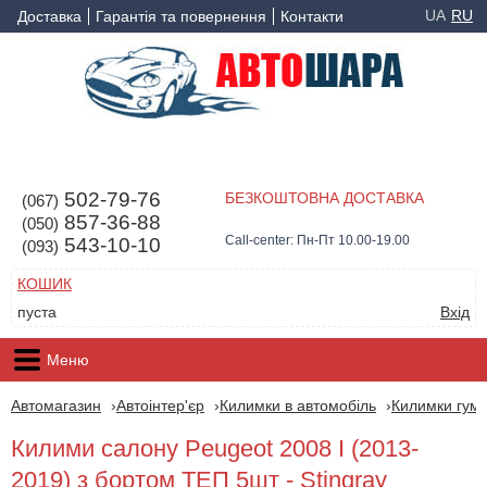
UA
RU
Доставка
Гарантія та повернення
Контакти
502-79-76
БЕЗКОШТОВНА ДОСТАВКА
(067)
857-36-88
(050)
Call-center: Пн-Пт 10.00-19.00
543-10-10
(093)
КОШИК
пуста
Вхід
Меню
Автомагазин
Автоінтер'єр
Килимки в автомобіль
Килимки гумо
Килими салону Peugeot 2008 І (2013-
2019) з бортом ТЕП 5шт - Stingray