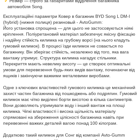
Розмір — строго за габаритами відділення багажника
автомобіля Song.
Експлуатаційні параметри Ковер в багажник BYD Song L DM-I
(hybrid) (нижня полиця) резиновый - AvtoGumm:
Його установка спрощена — для цього не застосовуються ніякі
кріплення. Поліуретановий матеріал забезпечує якісну фіксацію
і надійну стійкість килимка на грубому ворсі (на нього кладуть
гумовий килимок). В процесі їзди килимок не совається по
багажнику. Він зберігає стійкість, незалежно від того, яка вага
вантажу утримує. Структура килимка нагадує стільники.
Перекриття мають невелику висоту — це створює оптимальні
умови для перевезення будь-яких видів вантажу, починаючи від
ящиків і закінчуючи важкими металевими виробами.
Одне з ключових властивостей гумового килимка-це механічний
захист частин багажника від пошкоджень або подряпин. Гумовий
килимок має чітко виділені борти висотою в кілька сантиметрів.
Вони дозволяють утримувати воду і інший вантаж на площі
килимка. Чіпкі властивості і висока щільність матеріалу
спрямовані на збереження цілісності багажника навіть при
перевезенні важких деталей вагою понад 100 кілограм.
Додатково такий килимок для Сонг від компанії Avto-Gumm