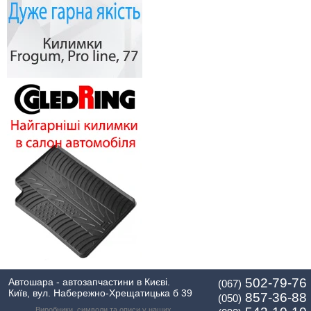
502-79-76
Автошара - автозапчастини в Києві.
(067)
Київ, вул. Набережно-Хрещатицька б 39
857-36-88
(050)
Виробники, символи та описи у наших