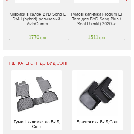
бон
Коврики в салон BYD Song L
Гумові килимки Frogum El
 -
DM-I (hybrid) резиновый -
Toro для BYD Song Plus /
AvtoGumm
Seal U (mkI) 2020->
1770
1511
грн
грн
ІНШІ КАТЕГОРІЇ ДО БИД СОНГ :
Гумові килимки до БИД
Бризковики БИД Сонг
Сонг