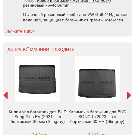
Товар:
Ковер в багажник VW Golf 4 (хетчбэк)
резиновый - AvtoGumm
Отличный резиновый ковёр для VW Golf 4! Идеально
подошёл, защищает багажник от грязи и жидкости.
Залиште відгук
ДО ВАШОЇ МАШИНИ ПІДХОДИТЬ:
Гум
Килимок в багажник для BUD
Килимок в багажник для BUD
F
ong
Song Plus EV (2021-... з
SONG L (2023-...) з
m
бортиками 30 мм (Stingray)
бортиками 30 мм (Stingray)
1787
1725
грн
грн