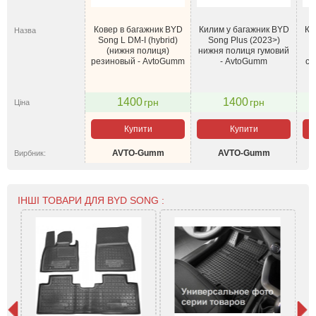
Ковер в багажник BYD
Килим у багажник BYD
Ки
Назва
Song L DM-I (hybrid)
Song Plus (2023>)
(нижня полиця)
нижня полиця гумовий
резиновый - AvtoGumm
- AvtoGumm
са
1400
1400
грн
грн
Ціна
Купити
Купити
AVTO-Gumm
AVTO-Gumm
Вирбник:
ІНШІ ТОВАРИ ДЛЯ BYD SONG :