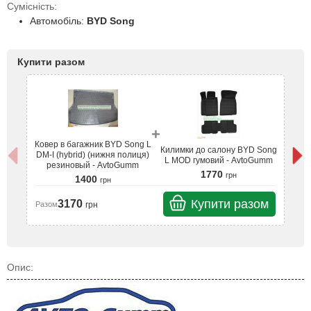
Сумісність:
Автомобіль:
BYD Song
Купити разом
+
Ковер в багажник BYD Song L
Ко
Килимки до салону BYD Song
DM-I (hybrid) (нижня полиця)
DM
L MOD гумовий - AvtoGumm
резиновый - AvtoGumm
1770
грн
1400
грн
Купити разом
3170
грн
Разом
Ра
Опис: