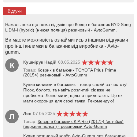
Відгуки
Нажаль поки що нема відгуків про Ковер в багажник BYD Song
L DM-I (hybrid) (нижня полиця) резиновый - AvtoGumm.
Ви маєте можливість ознаймитись з іншими відгуками
про інші килимки в багажник від виробника - Avto-
gumm.
Кушнірук Надій
08.05.2025
К
Товар:
Коврик в багажник TOYOTA Prius Prime
(2015>) резиновый - AvtoGumm
Купив килимки в багажник - тепер спокій за чистоту!
Пісок, болото, та навіть розлитий сік вже не
проблема. Легко мити, щільно прилягають. Це як
мати охоронця для своєї тачки. Рекомендую!
Лев
07.05.2025
Л
Товар:
Ковер в багажник KIA Rio (2017>) (хетчбэк)
(верхняя полка ) - резиновый Avto-Gumm
Купил резиновый ковёр Avto-Gumm для багажника