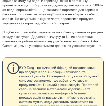
сприяє захисту від води. Наприклад, якщо в багажнику
проллється вода, то бортики не дадуть рідини пролитися. 100%-
ая водонепроникність — це важливий параметр для корита в
багажник. В процесі експлуатації килимок не вбирає в себе
запахи. Це актуально, якщо ви часто перевозите продукти
харчування (наприклад, м'ясо) або тварин.
Подібні експлуатаційні характеристики були досягнуті за рахунок
складу аксесуара. Додавання каучуку та інших еластичних
компонентів робить килимки від українського виробника Avto-
Gumm міцними і універсальними для різних умов застосування.
BYD Tang - це сучасний гібридний позашляховик,
що поєднує в собі інноваційні технології та
стильний дизайн. Оснащений потужною гібридною
силовою установкою, що забезпечує високу
продуктивність і низький рівень викидів. Просторий
салон із якісними матеріалами оздоблення та
сучасними системами комфорту й безпеки
порадує водія та пасажирів. Інтуїтивно зрозуміла
система мультимедіа дозволить залишатися на