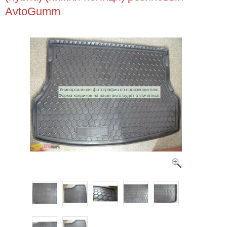
AvtoGumm