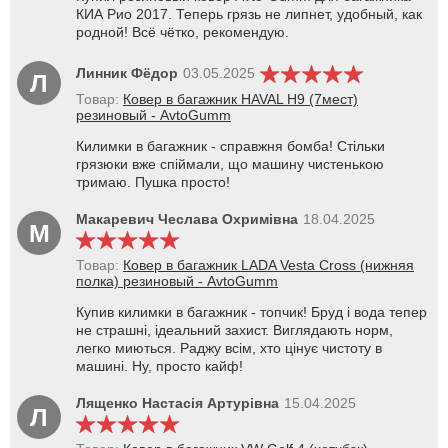
КИА Рио 2017. Теперь грязь не липнет, удобный, как
родной! Всё чётко, рекомендую.
Линник Фёдор
03.05.2025
Л
Товар:
Ковер в багажник HAVAL H9 (7мест)
резиновый - AvtoGumm
Килимки в багажник - справжня бомба! Стільки
грязюки вже спіймали, що машину чистенькою
тримаю. Пушка просто!
Макаревич Чеслава Охримівна
18.04.2025
М
Товар:
Ковер в багажник LADA Vesta Cross (нижняя
полка) резиновый - AvtoGumm
Купив килимки в багажник - топчик! Бруд і вода тепер
не страшні, ідеальний захист. Виглядають норм,
легко миються. Раджу всім, хто цінує чистоту в
машині. Ну, просто кайф!
Лященко Настасія Артурівна
15.04.2025
Л