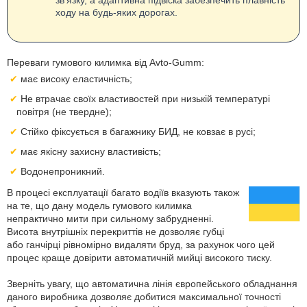
зв'язку, а адаптивна підвіска забезпечить плавність
ходу на будь-яких дорогах.
Переваги гумового килимка від Avto-Gumm:
має високу еластичність;
Не втрачає своїх властивостей при низькій температурі
повітря (не твердне);
Стійко фіксується в багажнику БИД, не ковзає в русі;
має якісну захисну властивість;
Водонепроникний.
В процесі експлуатації багато водіїв вказують також
на те, що дану модель гумового килимка
непрактично мити при сильному забрудненні.
Висота внутрішніх перекриттів не дозволяє губці
або ганчірці рівномірно видаляти бруд, за рахунок чого цей
процес краще довірити автоматичній мийці високого тиску.
Зверніть увагу, що автоматична лінія європейського обладнання
даного виробника дозволяє добитися максимальної точності