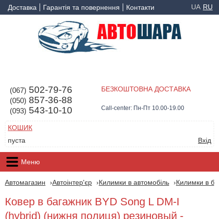
UA
RU
Доставка
Гарантія та повернення
Контакти
502-79-76
БЕЗКОШТОВНА ДОСТАВКА
(067)
857-36-88
(050)
Call-center: Пн-Пт 10.00-19.00
543-10-10
(093)
КОШИК
пуста
Вхід
Меню
Автомагазин
Автоінтер'єр
Килимки в автомобіль
Килимки в ба
Ковер в багажник BYD Song L DM-I
(hybrid) (нижня полиця) резиновый -