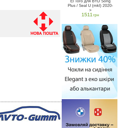
El Toro для BYD Song
2шт -
поліуретан, 2шт Stingray
Plus / Seal U (mkI) 2020-
5068062 - Stingray
>
1480
н
грн
1511
грн