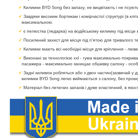
Килимки BYD Song без запаху, не вицвітають і не псуютьс
Завдяки високим бортикам і комірчастої структурі (в кліт
максимальною.
є пелюстка (ледарка) на водійському килимку під місце в
Посилений захист для місця під п'ятою для тривалого т
Килимки мають всі необхідні місця для кріплення - люв
Виконані за технологією xxl - гума максимально покриває
пасажира - максимально захищає обшивку салону - особл
Задні килимок робляться або з двох частин(зазвичай у д
килимки BYD Song легко виймаються з салону, без проки
Матеріал без летючих запахів і дуже еластичний, в якост