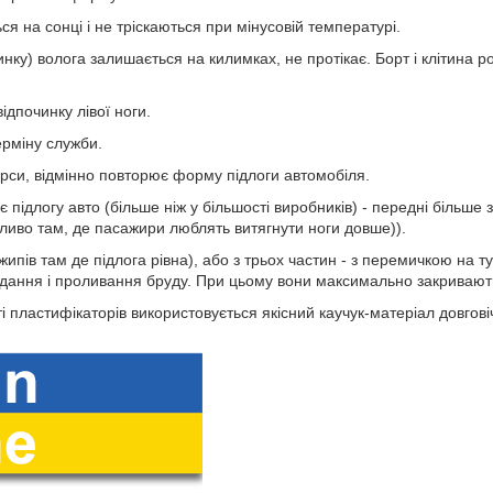
я на сонці і не тріскаються при мінусовій температурі.
инку) волога залишається на килимках, не протікає. Борт і клітина роб
ідпочинку лівої ноги.
ерміну служби.
ерси, відмінно повторює форму підлоги автомобіля.
 підлогу авто (більше ніж у більшості виробників) - передні більше
иво там, де пасажири люблять витягнути ноги довше)).
жипів там де підлога рівна), або з трьох частин - з перемичкою на т
дання і проливання бруду. При цьому вони максимально закривають
і пластифікаторів використовується якісний каучук-матеріал довговіч