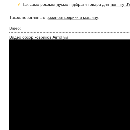
Так само рекомендуємо підібрати товари для
тюнінгу B
Також перегляньте
резинові коврики в машину
.
Відео:
Видео обзор ковриков АвтоГум