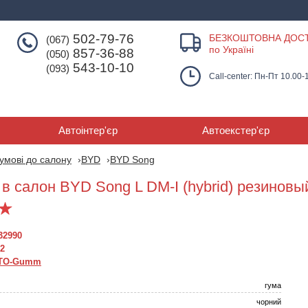
502-79-76
БЕЗКОШТОВНА ДОС
(067)
по Україні
857-36-88
(050)
543-10-10
(093)
Call-center: Пн-Пт 10.00-
Автоінтер'єр
Автоекстер'єр
умові до салону
BYD
BYD Song
 в салон BYD Song L DM-I (hybrid) резинов
32990
2
TO-Gumm
гума
Килими салону BYD
Килими салону BYD
Килими салон
Song L (2023-) з бортом
Song Plus EV (2021-) з
Song Plus EV (2
чорний