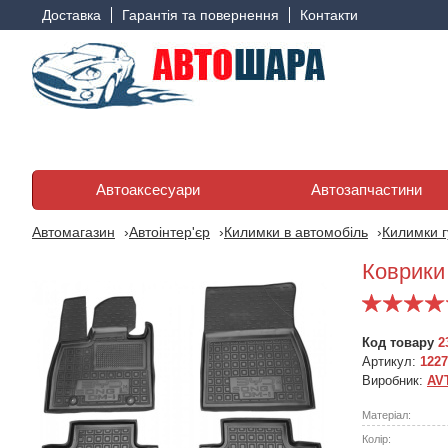
Доставка
Гарантія та повернення
Контакти
Автоаксесуари
Автозапчастини
Автомагазин
Автоінтер'єр
Килимки в автомобіль
Килимки г
Коврики
Код товару
2
Артикул:
1227
Виробник:
AV
Матеріал:
Колір: