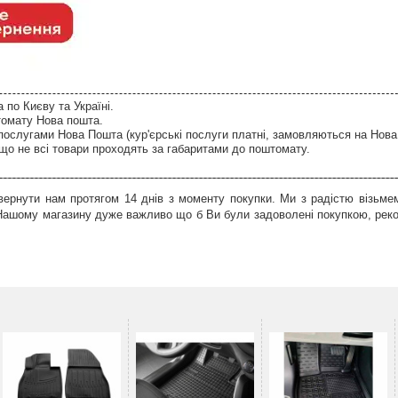
по Києву та Україні.
томату Нова пошта.
послугами Нова Пошта (кур'єрські послуги платні, замовляються на Нова
що не всі товари проходять за габаритами до поштомату.
ернути нам протягом 14 днів з моменту покупки. Ми з радістю візьмем
 Нашому магазину дуже важливо що б Ви були задоволені покупкою, рек