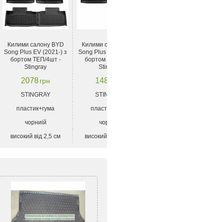
Килими салону BYD
Килими салону BYD
Гумові килимки Frogum
Song Plus EV (2021-) з
Song Plus EV (2021-) з
Proline 3D для BYD
бортом ТЕП/4шт -
бортом ТЕП/2шт -
Song Plus / Seal U (mkI)
Stingray
Stingray
2020->
2078
1480
3799
грн
грн
грн
STINGRAY
STINGRAY
Frogum
пластик+гума
пластик+гума
гума
чорниій
чорниій
чорний
високий від 2,5 см
високий від 2,5 см
високий від 2.5 см