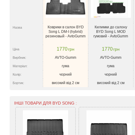
Коврики в салон BYD
Килимки до салону
Назва
Song L DM-I (hybrid)
BYD Song L MOD
резиновый - AvtoGumm
гумовий - AvtoGumm
1770
1770
грн
грн
Ціна
AVTO-Gumm
AVTO-Gumm
Вирбник:
гума
гума
Матеріал:
чорний
чорний
Колір:
високий від 2 см
високий від 2 см
Бортик:
ІНШІ ТОВАРИ ДЛЯ BYD SONG :