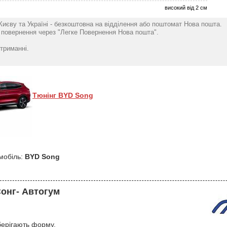
ТЕП/ 4шт - Stingray
бортом ТЕП/4шт -
бортом ТЕП/
високий від 2 см
2078
Stingray
Stingray
грн
2078
1480
грн
гр
Києву та Україні - безкоштовна на відділення або поштомат Нова пошта.
повернення через "Легке Повернення Нова пошта".
триманні.
Тюнінг BYD Song
мобіль:
BYD Song
Сонг- Автогум
зберігають форму.