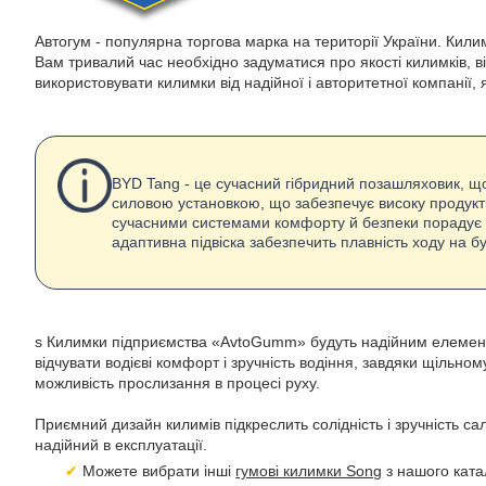
Автогум - популярна торгова марка на території України. Килим
Вам тривалий час необхідно задуматися про якості килимків, в
використовувати килимки від надійної і авторитетної компанії,
BYD Tang - це сучасний гібридний позашляховик, що
силовою установкою, що забезпечує високу продукти
сучасними системами комфорту й безпеки порадує во
адаптивна підвіска забезпечить плавність ходу на б
s Килимки підприємства «AvtoGumm» будуть надійним елементо
відчувати водієві комфорт і зручність водіння, завдяки щіль
можливість прослизання в процесі руху.
Приємний дизайн килимів підкреслить солідність і зручність с
надійний в експлуатації.
Можете вибрати інші
гумові килимки Song
з нашого ката