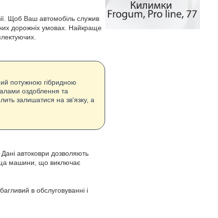
озії. Щоб Ваш автомобіль служив
ізних дорожніх умовах. Найкраще
плектуючих.
ений потужною гібридною
ріалами оздоблення та
ить залишатися на зв'язку, а
 Дані автоковри дозволяють
нища машини, що виключає
багливий в обслуговуванні і