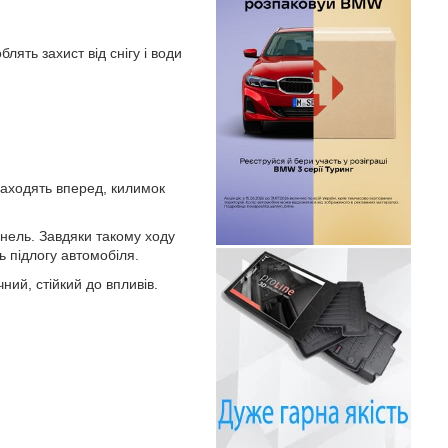
лять захист від снігу і води
 заходять вперед, килимок
унель. Завдяки такому ходу
 підлогу автомобіля.
ний, стійкий до впливів.