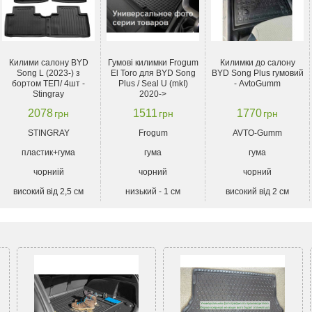
Килими салону BYD
Гумові килимки Frogum
Килимки до салону
Song L (2023-) з
El Toro для BYD Song
BYD Song Plus гумовий
бортом ТЕП/ 4шт -
Plus / Seal U (mkI)
- AvtoGumm
Stingray
2020->
2078
1511
1770
грн
грн
грн
STINGRAY
Frogum
AVTO-Gumm
пластик+гума
гума
гума
чорниій
чорний
чорний
високий від 2,5 см
низький - 1 см
високий від 2 см