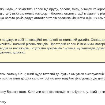
ки надійно захистять салон від бруду, вологи, пилу, а також їх кор
ід стану яких залежить комфорт і безпека експлуатації машини в р
 яка багато років радує автолюбителів великою кількістю якісних ком
 поєднує в собі інноваційні технології та стильний дизайн. Оснащ
вність і низький рівень викидів. Просторий салон із якісними мате
дія та пасажирів. Інтуїтивно зрозуміла система мультимедіа дозвол
удь-яких дорогах.
м салону Сонг, який буде готовий до будь-яких умов експлуатації.
ному прилягання до дна салону. Всі килими надійно фіксуються до д
алону Вашого авто. Килимки виготовляються з поліуретану, який неви
логу