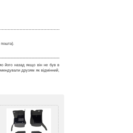
 пошта).
о його назад якщо він не був в
омендували друзям як відмінний,