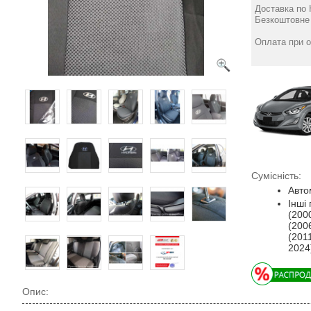
бугри-автотканина
Доставка по 
Classic - Елегант
Безкоштовне 
4751
грн
Оплата при о
Сумісність:
Авто
Інші
(200
(200
(201
2024
Опис: