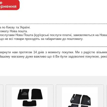
по Києву та Україні.
томату Нова пошта.
послугами Нова Пошта (кур'єрські послуги платні, замовляються на Нова
що не всі товари проходять за габаритами до поштомату.
ернути нам протягом 14 днів з моменту покупки. Ми з радістю візьмем
 Нашому магазину дуже важливо що б Ви були задоволені покупкою, рек