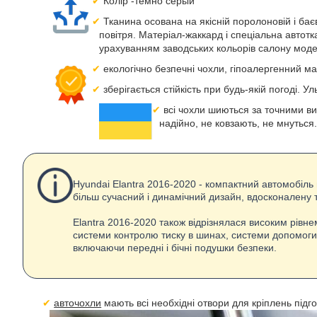
Колір -темно серый
Тканина осована на якісній поролоновій і ба
повітря. Матеріал-жаккард і спеціальна автот
урахуванням заводських кольорів салону моде
екологічно безпечні чохли, гіпоалергенний м
зберігається стійкість при будь-якій погоді. Ул
всі чохли шиються за точними ви
надійно, не ковзають, не мнуться.
Hyundai Elantra 2016-2020 - компактний автомобіль
більш сучасний і динамічний дизайн, вдосконалену те
Elantra 2016-2020 також відрізнялася високим рівне
системи контролю тиску в шинах, системи допомоги 
включаючи передні і бічні подушки безпеки.
авточохли
мають всі необхідні отвори для кріплень підго