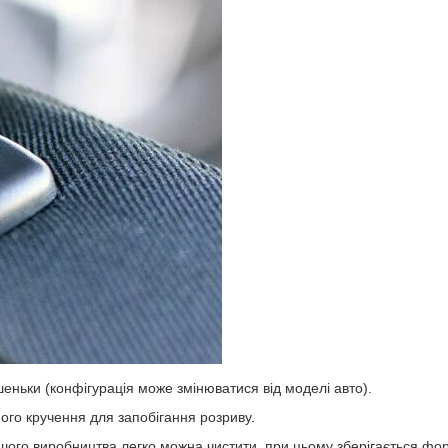
шеньки (конфігурація може змінюватися від моделі авто).
ного кручення для запобігання розриву.
ашого виробництва легко можна чистити, при цьому зберігається фор