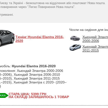
2016-2020 серія класик
2019 седан USA без
2017-2020 хетчб
Києву та Україні - безкоштовна на відділення або поштомат Нова пошта.
- Елегант
заднього підлокітника
- автотканина C
повернення через "Легке Повернення Нова пошта".
4751
фірми Елегант - модель
Елегант
грн
4751
Classic
гр
триманні.
4751
грн
Чохли на сидіння для ін
Тюнінг Hyundai Elantra 2016-
Хьюндай Элант
2020
2000-2006
Хьюндай Элант
2011-2015
мобіль:
Hyundai Elantra 2016-2020
 покоління: Хьюндай Элантра 2000-2006
0–2006), Хьюндай Элантра 2006-2010
6–2010), Хьюндай Элантра 2011-2015
1–2015), Хьюндай Элантра с 2020- (2020–
)
СТАРА ЦІНА: 5399
ГРН
НА СКЛАДІ ЗАЛИШИЛОСЬ 1 ТОВАР