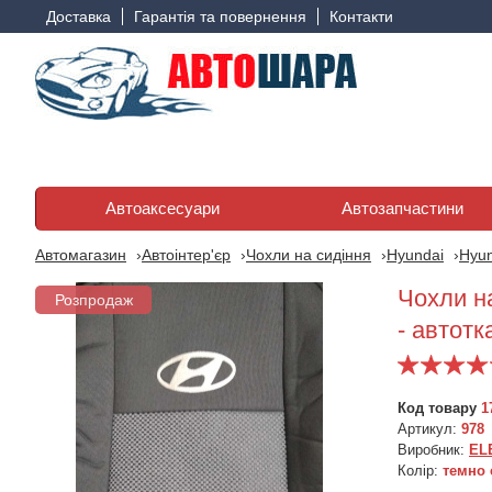
Доставка
Гарантія та повернення
Контакти
Автоаксесуари
Автозапчастини
Автомагазин
Автоінтер'єр
Чохли на сидіння
Hyundai
Hyun
Чохли на
Розпродаж
Розпродаж
- автотк
Код товару
1
Артикул:
978
Виробник:
EL
Чохли для Hyundai
Колір:
темно
Elantra (USD) з 2016 р