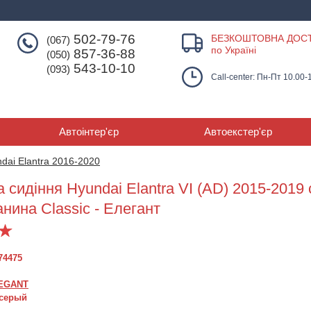
502-79-76
БЕЗКОШТОВНА ДОС
(067)
по Україні
857-36-88
(050)
543-10-10
(093)
Call-center: Пн-Пт 10.00-
Автоінтер'єр
Автоекстер'єр
dai Elantra 2016-2020
 сидіння Hyundai Elantra VI (AD) 2015-2019 
Розпродаж
Розпродаж
Розпродаж
анина Classic - Елегант
74475
EGANT
Чохли на сидіння
Чохли сидіння Hyundai
Чохли на си
 серый
Hyundai Elantra (AD)
Elantra VI (AD) 2015-
Hyundai Elantra