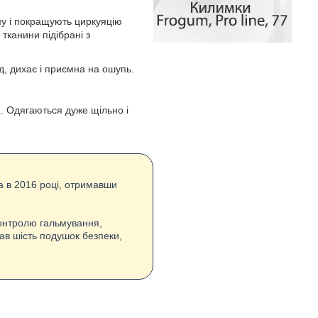
му і покращують циркуяцію
тканини підібрані з
д, дихає і приємна на ошупь.
я. Одягаються дуже щільно і
а в 2016 році, отримавши
контролю гальмування,
ав шість подушок безпеки,