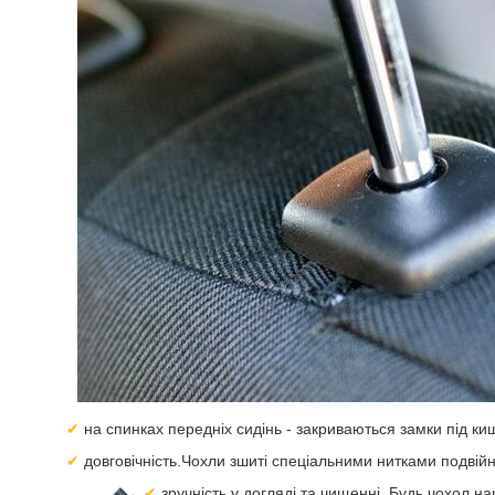
на спинках передніх сидінь - закриваються замки під ки
довговічність.Чохли зшиті спеціальними нитками подвій
зручність у догляді та чищенні. Будь чохол н