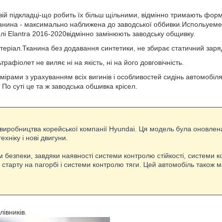
євій підкладці-що робить їх більш щільними, відмінно тримають фор
канина - максимально наближена до заводської оббивки.Испольуеме 
лі Elantra 2016-2020відмінно замінюють заводську общивку.
атеріал.Тканина без додавання синтетики, не збирає статичний заря
ьтрафіолет не виляє ні на якість, ні на його довговічність.
мірами з урахуванням всіх вигинів і особливостей сидінь автомобіл
 По суті це та ж заводська обшивка крісел.
 виробництва корейської компанії Hyundai. Ця модель була оновлен
хніку і нові двигуни.
м безпеки, завдяки наявності системи контролю стійкості, системи 
старту на пагорбі і системи контролю тяги. Цей автомобіль також м
лівників.