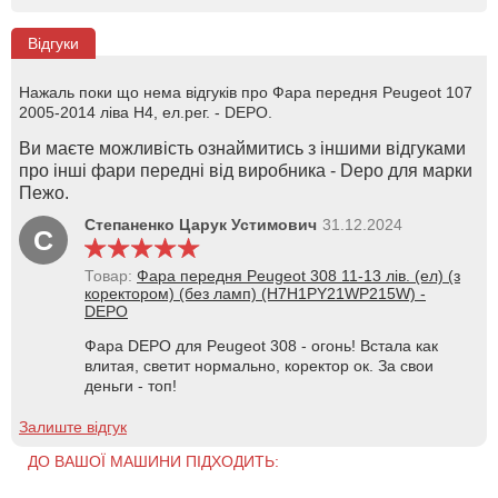
Відгуки
Нажаль поки що нема відгуків про Фара передня Peugeot 107
2005-2014 ліва H4, ел.рег. - DEPO.
Ви маєте можливість ознаймитись з іншими відгуками
про інші фари передні від виробника - Depo для марки
Пежо.
Степаненко Царук Устимович
31.12.2024
С
Товар:
Фара передня Peugeot 308 11-13 лів. (ел) (з
коректором) (без ламп) (H7H1PY21WP215W) -
DEPO
Фара DEPO для Peugeot 308 - огонь! Встала как
влитая, светит нормально, коректор ок. За свои
деньги - топ!
Залиште відгук
ДО ВАШОЇ МАШИНИ ПІДХОДИТЬ: