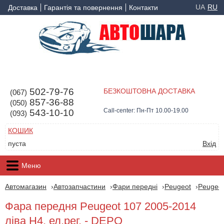
UA
RU
Доставка
Гарантія та повернення
Контакти
502-79-76
БЕЗКОШТОВНА ДОСТАВКА
(067)
857-36-88
(050)
Call-center: Пн-Пт 10.00-19.00
543-10-10
(093)
КОШИК
пуста
Вхід
Меню
Автомагазин
Автозапчастини
Фари передні
Peugeot
Peugeot
Фара передня Peugeot 107 2005-2014
ліва H4, ел.рег. - DEPO