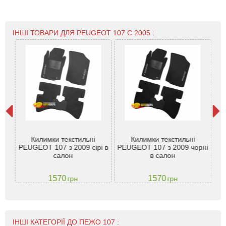
ІНШІ ТОВАРИ ДЛЯ PEUGEOT 107 С 2005 :
107
Килимки текстильні
Килимки текстильні
під
PEUGEOT 107 з 2009 сірі в
PEUGEOT 107 з 2009 чорні
P
VTM
салон
в салон
1570
1570
грн
грн
ІНШІ КАТЕГОРІЇ ДО ПЕЖО 107 :