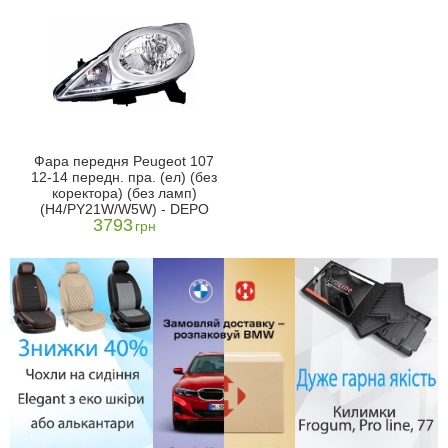
Фара передня Peugeot 107
12-14 передн. пра. (ел) (без
коректора) (без ламп)
(H4/PY21W/W5W) - DEPO
3793
грн