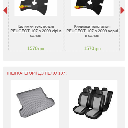
107
Килимки текстильні
Килимки текстильні
під
PEUGEOT 107 з 2009 сірі в
PEUGEOT 107 з 2009 чорні
P
VTM
салон
в салон
1570
1570
грн
грн
ІНШІ КАТЕГОРІЇ ДО ПЕЖО 107 :