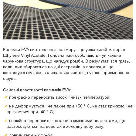
Килимки EVA виготовлені з полімеру - це унікальний матеріал
Ethylene Vinyl Acetate. Головна їхня особливість - унікальна
чарункова структура, що нагадує ромби. В результаті вся грязь,
води, пил збираються на дні осередків, а поверхня, що
контактує з взуттям, залишається чистою, сухою і приємною на
ошупь.
Основні властивості килимків EVA:
прекрасно переносить високі і низькі температури;
не деформується і не пахне при +50 ° С, не стає крихкою і не
тріскається при -40 ° С;
спокійно переносить контакти з хімічними реагентами, що
застосовуються на дорогах в холодну пору року;
довгий термін служби;