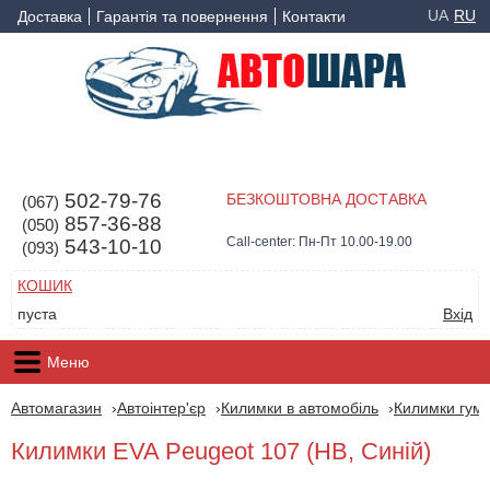
UA
RU
Доставка
Гарантія та повернення
Контакти
502-79-76
БЕЗКОШТОВНА ДОСТАВКА
(067)
857-36-88
(050)
Call-center: Пн-Пт 10.00-19.00
543-10-10
(093)
КОШИК
пуста
Вхід
Меню
Автомагазин
Автоінтер'єр
Килимки в автомобіль
Килимки гумо
Килимки EVA Peugeot 107 (HB, Синій)