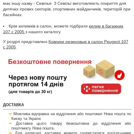
має іншу назву - Севілья. З Севільї виготовляють покриття для
дитячих ігрових секторів, спортивних майданчиків, територій при
басейнах.
Крім килимків в салон, можете підібрати
килим в багажник
107 с 2005
з нашого каталогу
У розділі представлені
Коврики резиновые в салон Peugeot 107
с 2005
.
ДОСТАВКА
Можлива відправка на відділення або поштомат Нова пошта по
Києву та Україні.
Доставка цього товару безкоштовна до відділення або
поштомату Нова пошта.
Для адресної доставки можете скористатися кур'єрськими