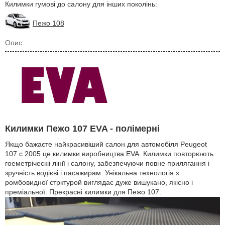
Килимки гумові до салону для інших поколінь:
Пежо 108
Опис:
Килимки Пежо 107 EVA - полімерні
Якщо бажаєте найкрасивіший салон для автомобіля Peugeot
107 с 2005 це килимки виробництва EVA. Килимки повторюють
гоеметріческіі лінії і салону, забезпечуючи повне прилягання і
зручність водієві і пасажирам. Унікальна технологія з
ромбовидної стрктурой виглядає дуже вишукано, якісно і
преміальної. Прекрасні килимки для Пежо 107.