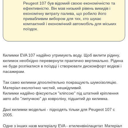
Peugeot 107 був відомий своєю економічністю та
ефективністю. Він мав низький рівень викидів і
економічну витрату палива, що робило його
привабливим вибором для тих, хто шукає
компактний і економічний автомобіль для міських
поїздок.
Килимки EVA 107 надійно утримують воду. Щоб вилити рідину,
килимок необхідно перевернути практично вертикально. Рідина
не буде розтікатися в поїздці і створювати дискомфорт водієві і
пасажирам.
Так само килимки дпоолнітельно покращують шумоізоляцію.
Матеріал екологічно чистий, нешкідливий.
Килимки надійно фіксуються "кліпсою" під штатний кріплення
авто або "липучкою" до ковроліну, підшитий до килимка.
Дані килимки модельні - підходять тільки для Peugeot 107 с
2005.
Одне з інших назв матеріалу EVA - етиленвінілацетат. Матеріал