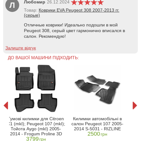
Любомир
26.12.2024
Л
Товар:
Коврики EVA Peugeot 308 2007-2013 гг.
(серые)
Отличные коврики! Идеально подошли в мой
Peugeot 308, серый цвет гармонично вписался в
салон. Рекомендую!
Залиште відгук
ДО ВАШОЇ МАШИНИ ПІДХОДИТЬ:
7/
Кил
Гумові килимки для Citroen
Килимки автомобільні в
C1 (mkI); Peugeot 107 (mkI);
салон Peugeot 107 2005-
П/
Тойота Aygo (mkI) 2005-
2014 S-5031 - RIZLINE
2500
2014 - Frogum Proline 3D
грн
3799
грн