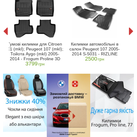
7/
Кил
Гумові килимки для Citroen
Килимки автомобільні в
C1 (mkI); Peugeot 107 (mkI);
салон Peugeot 107 2005-
П/
Тойота Aygo (mkI) 2005-
2014 S-5031 - RIZLINE
2500
2014 - Frogum Proline 3D
грн
3799
грн