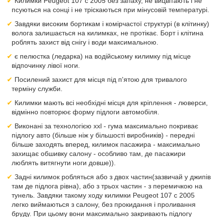
Килимки Peugeot 107 с 2005 без запаху, не вицвітають і не
псуються на сонці і не тріскаються при мінусовій температурі.
Завдяки високим бортикам і комірчастої структурі (в клітинку)
волога залишається на килимках, не протікає. Борт і клітина
роблять захист від снігу і води максимальною.
є пелюстка (ледарка) на водійському килимку під місце
відпочинку лівої ноги.
Посилений захист для місця під п'ятою для тривалого
терміну служби.
Килимки мають всі необхідні місця для кріплення - люверси,
відмінно повторює форму підлоги автомобіля.
Виконані за технологією xxl - гума максимально покриває
підлогу авто (більше ніж у більшості виробників) - передні
більше заходять вперед, килимок пасажира - максимально
захищає обшивку салону - особливо там, де пасажири
люблять витягнути ноги довше)).
Задні килимок робляться або з двох частин(зазвичай у джипів
там де підлога рівна), або з трьох частин - з перемичкою на
тунель. Завдяки такому ходу килимки Peugeot 107 с 2005
легко виймаються з салону, без прокидання і проливання
бруду. При цьому вони максимально закривають підлогу