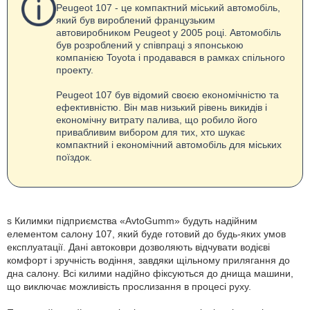
Peugeot 107 - це компактний міський автомобіль,
який був вироблений французьким
автовиробником Peugeot у 2005 році. Автомобіль
був розроблений у співпраці з японською
компанією Toyota і продавався в рамках спільного
проекту.
Peugeot 107 був відомий своєю економічністю та
ефективністю. Він мав низький рівень викидів і
економічну витрату палива, що робило його
привабливим вибором для тих, хто шукає
компактний і економічний автомобіль для міських
поїздок.
s Килимки підприємства «AvtoGumm» будуть надійним
елементом салону 107, який буде готовий до будь-яких умов
експлуатації. Дані автоковри дозволяють відчувати водієві
комфорт і зручність водіння, завдяки щільному прилягання до
дна салону. Всі килими надійно фіксуються до днища машини,
що виключає можливість прослизання в процесі руху.