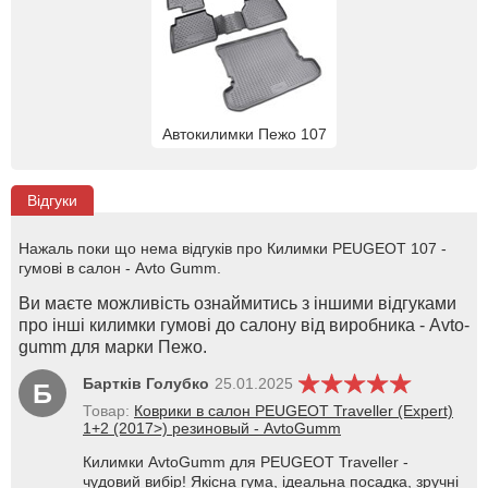
Автокилимки Пежо 107
Відгуки
Нажаль поки що нема відгуків про Килимки PEUGEOT 107 -
гумові в салон - Avto Gumm.
Ви маєте можливість ознаймитись з іншими відгуками
про інші килимки гумові до салону від виробника - Avto-
gumm для марки Пежо.
Бартків Голубко
25.01.2025
Б
Товар:
Коврики в салон PEUGEOT Traveller (Expert)
1+2 (2017>) резиновый - AvtoGumm
Килимки AvtoGumm для PEUGEOT Traveller -
чудовий вибір! Якісна гума, ідеальна посадка, зручні