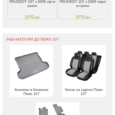
під
PEUGEOT 107 з 2009 сірі в
PEUGEOT 107 з 2009 чорні
P
VTM
салон
в салон
1570
1570
грн
грн
ІНШІ КАТЕГОРІЇ ДО ПЕЖО 107 :
Килимки в багажник
Чохли на сідіння Пежо
Пежо 107
107