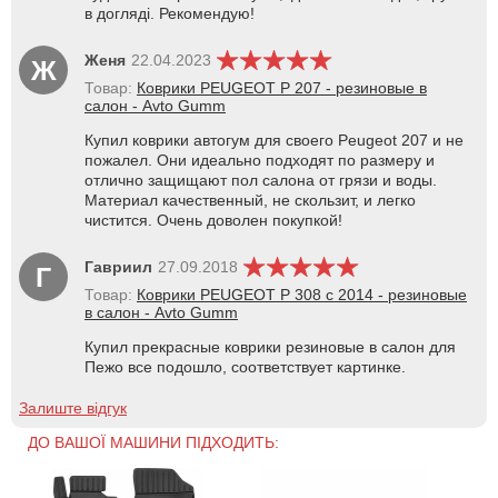
в догляді. Рекомендую!
Женя
22.04.2023
Ж
Товар:
Коврики PEUGEOT P 207 - резиновые в
салон - Avto Gumm
Купил коврики автогум для своего Peugeot 207 и не
пожалел. Они идеально подходят по размеру и
отлично защищают пол салона от грязи и воды.
Материал качественный, не скользит, и легко
чистится. Очень доволен покупкой!
Гавриил
27.09.2018
Г
Товар:
Коврики PEUGEOT P 308 с 2014 - резиновые
в салон - Avto Gumm
Купил прекрасные коврики резиновые в салон для
Пежо все подошло, соответствует картинке.
Залиште відгук
ДО ВАШОЇ МАШИНИ ПІДХОДИТЬ: