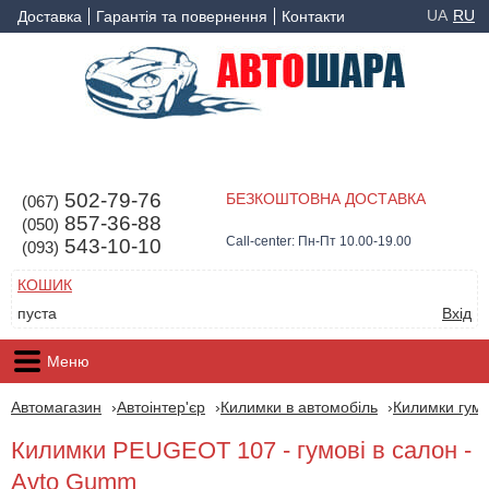
UA
RU
Доставка
Гарантія та повернення
Контакти
502-79-76
БЕЗКОШТОВНА ДОСТАВКА
(067)
857-36-88
(050)
Call-center: Пн-Пт 10.00-19.00
543-10-10
(093)
КОШИК
пуста
Вхід
Меню
Автомагазин
Автоінтер'єр
Килимки в автомобіль
Килимки гумо
Килимки PEUGEOT 107 - гумові в салон -
Avto Gumm