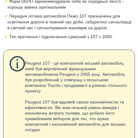
Фари DEPO зарекомендували себе як середньої якості -
хороша заміна оригінальним
Передня оптика автомобіля Пежо 107 призначена для
освітлення дороги в темний час доби, габаритної сигналізації
в світлий час і сигналізування маневрів на дорозі.
Тип кріплення і підключення сумісний з 107 с 2005.
Peugeot 107 - це компактний міський автомобіль,
який був вироблений французьким
автовиробником Peugeot у 2005 році. Автомобіль
був розроблений у співпраці з японською
компанією Toyota і продавався в рамках спільного
проекту.
Peugeot 107 був відомий своєю економічністю та
ефективністю. Він мав низький рівень викидів і
економічну витрату палива, що робило його
привабливим вибором для тих, хто шукає
компактний і економічний автомобіль для міських
поїздок.