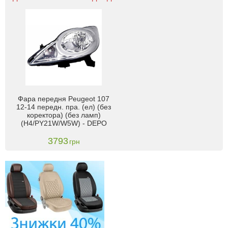
Фара передня Peugeot 107
12-14 передн. пра. (ел) (без
коректора) (без ламп)
(H4/PY21W/W5W) - DEPO
3793
грн