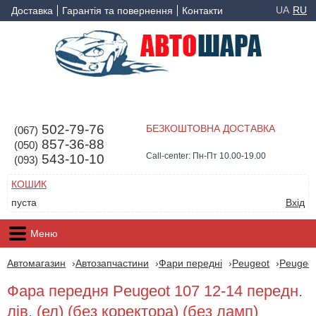
UA
RU
Доставка
Гарантія та повернення
Контакти
502-79-76
БЕЗКОШТОВНА ДОСТАВКА
(067)
857-36-88
(050)
Call-center: Пн-Пт 10.00-19.00
543-10-10
(093)
КОШИК
пуста
Вхід
Меню
Автомагазин
Автозапчастини
Фари передні
Peugeot
Peugeot
Фара передня Peugeot 107 12-14 передн.
лів. (ел) (без коректора) (без ламп)