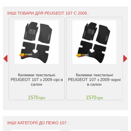
ІНШІ ТОВАРИ ДЛЯ PEUGEOT 107 С 2005 :
107
Килимки текстильні
Килимки текстильні
під
PEUGEOT 107 з 2009 сірі в
PEUGEOT 107 з 2009 чорні
P
VTM
салон
в салон
1570
1570
грн
грн
ІНШІ КАТЕГОРІЇ ДО ПЕЖО 107 :