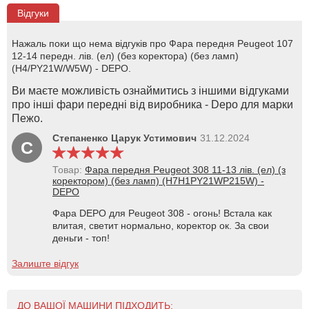
Відгуки
Нажаль поки що нема відгуків про Фара передня Peugeot 107
12-14 передн. лів. (ел) (без коректора) (без ламп)
(H4/PY21W/W5W) - DEPO.
Ви маєте можливість ознаймитись з іншими відгуками
про інші фари передні від виробника - Depo для марки
Пежо.
Степаненко Царук Устимович
31.12.2024
С
Товар:
Фара передня Peugeot 308 11-13 лів. (ел) (з
коректором) (без ламп) (H7H1PY21WP215W) -
DEPO
Фара DEPO для Peugeot 308 - огонь! Встала как
влитая, светит нормально, коректор ок. За свои
деньги - топ!
Залиште відгук
ДО ВАШОЇ МАШИНИ ПІДХОДИТЬ: