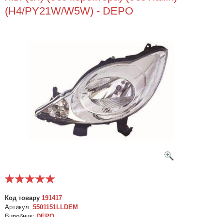
(H4/PY21W/W5W) - DEPO
Код товару
191417
Артикул:
5501151LLDEM
Виробник:
DEPO