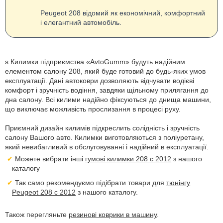
Peugeot 208 відомий як економічний, комфортний
і елегантний автомобіль.
s Килимки підприємства «AvtoGumm» будуть надійним
елементом салону 208, який буде готовий до будь-яких умов
експлуатації. Дані автоковри дозволяють відчувати водієві
комфорт і зручність водіння, завдяки щільному прилягання до
дна салону. Всі килими надійно фіксуються до днища машини,
що виключає можливість прослизання в процесі руху.
Приємний дизайн килимів підкреслить солідність і зручність
салону Вашого авто. Килимки виготовляються з поліуретану,
який невибагливий в обслуговуванні і надійний в експлуатації.
Можете вибрати інші
гумові килимки 208 с 2012
з нашого
каталогу
Так само рекомендуємо підібрати товари для
тюнінгу
Peugeot 208 с 2012
з нашого каталогу.
Також перегляньте
резинові коврики в машину
.