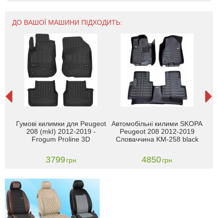
ДО ВАШОЇ МАШИНИ ПІДХОДИТЬ:
El
Гумові килимки для Peugeot
Автомобільні килими SKOPA
kI)
208 (mkI) 2012-2019 -
Peugeot 208 2012-2019
с
013-
Frogum Proline 3D
Словаччина KM-258 black
3799
4850
грн
грн