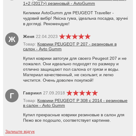
1+2 (2017>) резиновый - AvtoGumm
Килимки AvtoGumm для PEUGEOT Traveller -
чудовий вибір! Якісна гума, ідеальна посадка, зручні
в догляді. Рекомендую!
Женя
22.04.2023
Ж
Товар:
Коврики PEUGEOT P 207 - резиновые в
салон - Avto Gumm
Купил коврики автогум для своего Peugeot 207 и не
пожалел. Они идеально подходят по размеру и
отлично защищают пол салона от грязи и воды.
Материал качественный, не скользит, и легко
чистится. Очень доволен покупкой!
Гавриил
27.09.2018
Г
Товар:
Коврики PEUGEOT P 308 с 2014 - резиновые
в салон - Avto Gumm
Купил прекрасные коврики резиновые в салон для
Пежо все подошло, соответствует картинке.
Залиште відгук