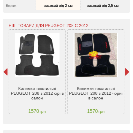
високий від 2 см
високий від 2,5 см
Бортик:
ІНШІ ТОВАРИ ДЛЯ PEUGEOT 208 С 2012 :
Гум
Килимки текстильні
Килимки текстильні
для
-
PEUGEOT 208 з 2012 сірі в
PEUGEOT 208 з 2012 чорні
салон
в салон
(
1570
1570
грн
грн