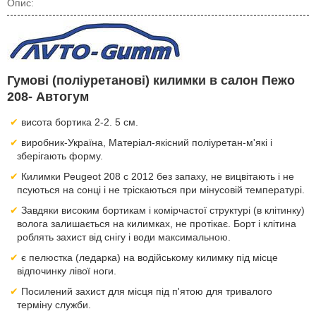
Опис:
Гумові (поліуретанові) килимки в салон Пежо
208- Автогум
висота бортика 2-2. 5 см.
виробник-Україна, Матеріал-якісний поліуретан-м'які і
зберігають форму.
Килимки Peugeot 208 с 2012 без запаху, не вицвітають і не
псуються на сонці і не тріскаються при мінусовій температурі.
Завдяки високим бортикам і комірчастої структурі (в клітинку)
волога залишається на килимках, не протікає. Борт і клітина
роблять захист від снігу і води максимальною.
є пелюстка (ледарка) на водійському килимку під місце
відпочинку лівої ноги.
Посилений захист для місця під п'ятою для тривалого
терміну служби.