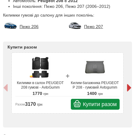
Автомобіль:
Peugeot 208 с 2012
Інші покоління: Пежо 206, Пежо 207 (2006–2012)
Килимки гумові до салону для інших поколінь:
Пежо 206
Пежо 207
Купити разом
+
Килимки в салон PEUGEOT
Килим багажника PEUGEOT
К
208 гумові - AvtoGumm
P 208 - гумовий Avtogumm
1770
1400
грн
грн
Купити разом
3170
грн
Разом
Ра