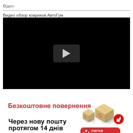
Відео:
Видео обзор ковриков АвтоГум