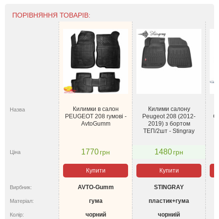
ПОРІВНЯННЯ ТОВАРІВ:
Килимки в салон
Килими салону
Назва
PEUGEOT 208 гумові -
Peugeot 208 (2012-
Gl
AvtoGumm
2019) з бортом
ТЕП/2шт - Stingray
1770
1480
грн
грн
Ціна
Купити
Купити
AVTO-Gumm
STINGRAY
Вирбник:
гума
пластик+гума
Матеріал:
чорний
чорниій
Колір: