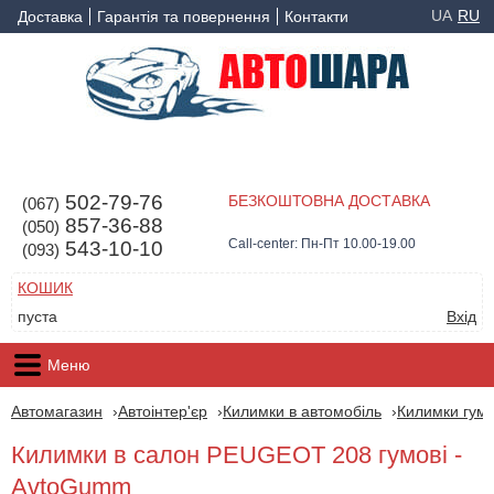
UA
RU
Доставка
Гарантія та повернення
Контакти
502-79-76
БЕЗКОШТОВНА ДОСТАВКА
(067)
857-36-88
(050)
Call-center: Пн-Пт 10.00-19.00
543-10-10
(093)
КОШИК
пуста
Вхід
Меню
Автомагазин
Автоінтер'єр
Килимки в автомобіль
Килимки гумо
Килимки в салон PEUGEOT 208 гумові -
AvtoGumm