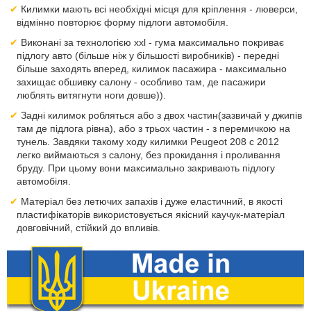
Килимки мають всі необхідні місця для кріплення - люверси,
відмінно повторює форму підлоги автомобіля.
Виконані за технологією xxl - гума максимально покриває
підлогу авто (більше ніж у більшості виробників) - передні
більше заходять вперед, килимок пасажира - максимально
захищає обшивку салону - особливо там, де пасажири
люблять витягнути ноги довше)).
Задні килимок робляться або з двох частин(зазвичай у джипів
там де підлога рівна), або з трьох частин - з перемичкою на
тунель. Завдяки такому ходу килимки Peugeot 208 с 2012
легко виймаються з салону, без прокидання і проливання
бруду. При цьому вони максимально закривають підлогу
автомобіля.
Матеріал без летючих запахів і дуже еластичний, в якості
пластифікаторів використовується якісний каучук-матеріал
довговічний, стійкий до впливів.