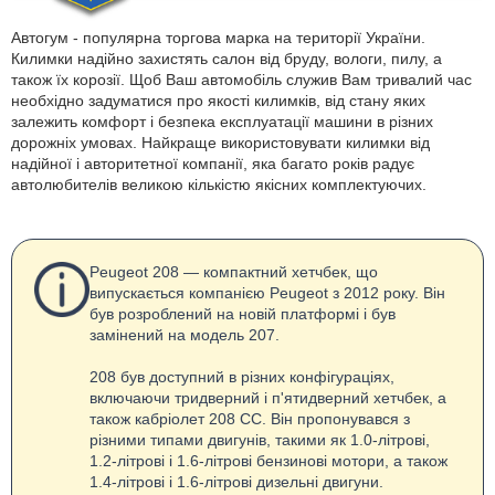
Автогум - популярна торгова марка на території України.
Килимки надійно захистять салон від бруду, вологи, пилу, а
також їх корозії. Щоб Ваш автомобіль служив Вам тривалий час
необхідно задуматися про якості килимків, від стану яких
залежить комфорт і безпека експлуатації машини в різних
дорожніх умовах. Найкраще використовувати килимки від
надійної і авторитетної компанії, яка багато років радує
автолюбителів великою кількістю якісних комплектуючих.
Peugeot 208 — компактний хетчбек, що
випускається компанією Peugeot з 2012 року. Він
був розроблений на новій платформі і був
замінений на модель 207.
208 був доступний в різних конфігураціях,
включаючи тридверний і п'ятидверний хетчбек, а
також кабріолет 208 CC. Він пропонувався з
різними типами двигунів, такими як 1.0-літрові,
1.2-літрові і 1.6-літрові бензинові мотори, а також
1.4-літрові і 1.6-літрові дизельні двигуни.